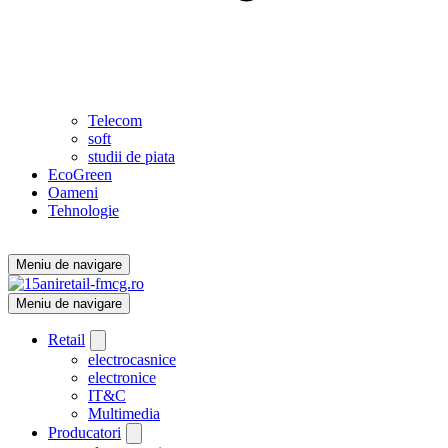
Telecom
soft
studii de piata
EcoGreen
Oameni
Tehnologie
Meniu de navigare
Meniu de navigare
Retail
electrocasnice
electronice
IT&C
Multimedia
Producatori