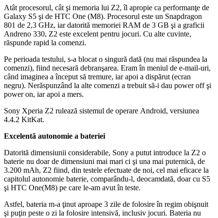
Atât procesorul, cât şi memoria lui Z2, îl apropie ca performanţe de
Galaxy S5 şi de HTC One (M8). Procesorul este un Snapdragon
801 de 2,3 GHz, iar datorită memoriei RAM de 3 GB şi a graficii
Andreno 330, Z2 este excelent pentru jocuri. Cu alte cuvinte,
răspunde rapid la comenzi.
Pe perioada testului, s-a blocat o singură dată (nu mai răspundea la
comenzi), fiind necesară debranşarea. Eram în meniul de e-mail-uri,
când imaginea a început să tremure, iar apoi a dispărut (ecran
negru). Nerăspunzând la alte comenzi a trebuit să-i dau power off şi
power on, iar apoi a mers.
Sony Xperia Z2 rulează sistemul de operare Android, versiunea
4.4.2 KitKat.
Excelentă autonomie a bateriei
Datorită dimensiunii considerabile, Sony a putut introduce la Z2 o
baterie nu doar de dimensiuni mai mari ci şi una mai puternică, de
3.200 mAh, Z2 fiind, din testele efectuate de noi, cel mai eficace la
capitolul autonomie baterie, comparându-l, deocamdată, doar cu S5
şi HTC One(M8) pe care le-am avut în teste.
Astfel, bateria m-a ţinut aproape 3 zile de folosire în regim obişnuit
şi puţin peste o zi la folosire intensivă, inclusiv jocuri. Bateria nu