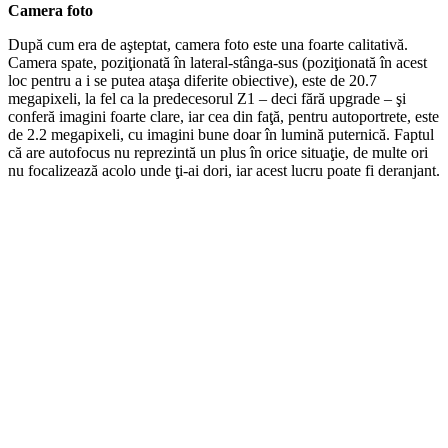
Camera foto
După cum era de aşteptat, camera foto este una foarte calitativă.
Camera spate, poziţionată în lateral-stânga-sus (poziţionată în acest
loc pentru a i se putea ataşa diferite obiective), este de 20.7
megapixeli, la fel ca la predecesorul Z1 – deci fără upgrade – şi
conferă imagini foarte clare, iar cea din faţă, pentru autoportrete, este
de 2.2 megapixeli, cu imagini bune doar în lumină puternică. Faptul
că are autofocus nu reprezintă un plus în orice situaţie, de multe ori
nu focalizează acolo unde ţi-ai dori, iar acest lucru poate fi deranjant.