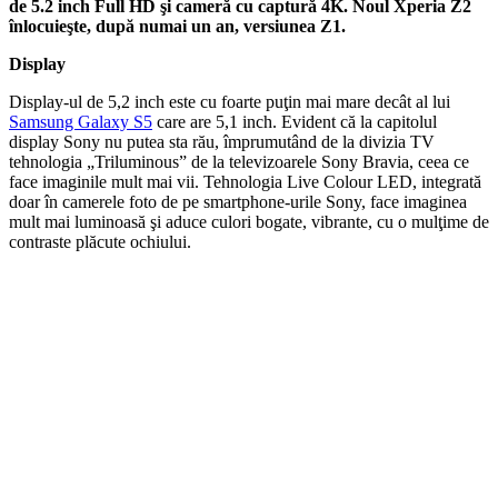
de 5.2 inch Full HD şi cameră cu captură 4K. Noul Xperia Z2
înlocuieşte, după numai un an, versiunea Z1.
Display
Display-ul de 5,2 inch este cu foarte puţin mai mare decât al lui
Samsung Galaxy S5
care are 5,1 inch. Evident că la capitolul
display Sony nu putea sta rău, împrumutând de la divizia TV
tehnologia „Triluminous” de la televizoarele Sony Bravia, ceea ce
face imaginile mult mai vii. Tehnologia Live Colour LED, integrată
doar în camerele foto de pe smartphone-urile Sony, face imaginea
mult mai luminoasă şi aduce culori bogate, vibrante, cu o mulţime de
contraste plăcute ochiului.