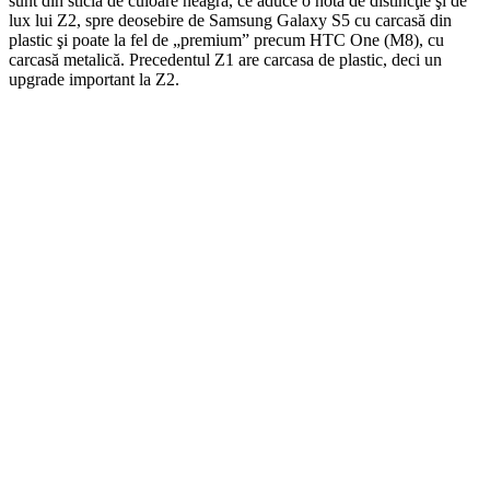
sunt din sticlă de culoare neagră, ce aduce o notă de distincţie şi de
lux lui Z2, spre deosebire de Samsung Galaxy S5 cu carcasă din
plastic şi poate la fel de „premium” precum HTC One (M8), cu
carcasă metalică. Precedentul Z1 are carcasa de plastic, deci un
upgrade important la Z2.