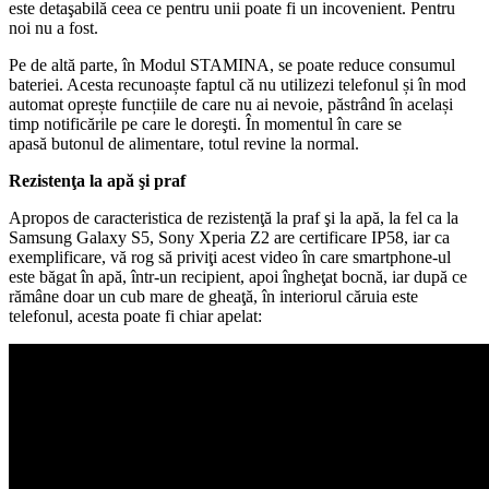
este detaşabilă ceea ce pentru unii poate fi un incovenient. Pentru
noi nu a fost.
Pe de altă parte, în Modul STAMINA, se poate reduce consumul
bateriei. Acesta recunoaște faptul că nu utilizezi telefonul și în mod
automat oprește funcțiile de care nu ai nevoie, păstrând în același
timp notificările pe care le doreşti. În momentul în care se
apasă butonul de alimentare, totul revine la normal.
Rezistenţa la apă şi praf
Apropos de caracteristica de rezistenţă la praf şi la apă, la fel ca la
Samsung Galaxy S5, Sony Xperia Z2 are certificare IP58, iar ca
exemplificare, vă rog să priviţi acest video în care smartphone-ul
este băgat în apă, într-un recipient, apoi îngheţat bocnă, iar după ce
rămâne doar un cub mare de gheaţă, în interiorul căruia este
telefonul, acesta poate fi chiar apelat: