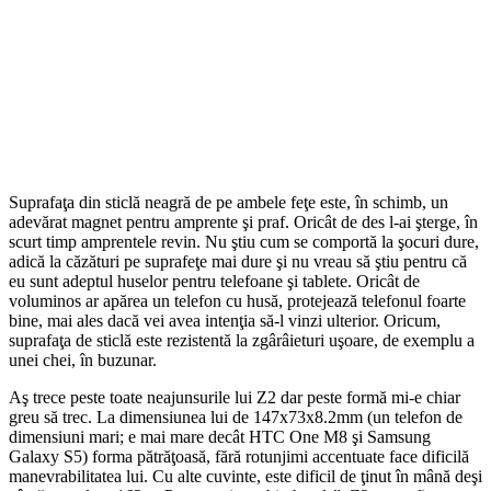
Suprafaţa din sticlă neagră de pe ambele feţe este, în schimb, un
adevărat magnet pentru amprente şi praf. Oricât de des l-ai şterge, în
scurt timp amprentele revin. Nu ştiu cum se comportă la şocuri dure,
adică la căzături pe suprafeţe mai dure şi nu vreau să ştiu pentru că
eu sunt adeptul huselor pentru telefoane şi tablete. Oricât de
voluminos ar apărea un telefon cu husă, protejează telefonul foarte
bine, mai ales dacă vei avea intenţia să-l vinzi ulterior. Oricum,
suprafaţa de sticlă este rezistentă la zgârâieturi uşoare, de exemplu a
unei chei, în buzunar.
Aş trece peste toate neajunsurile lui Z2 dar peste formă mi-e chiar
greu să trec. La dimensiunea lui de 147x73x8.2mm (un telefon de
dimensiuni mari; e mai mare decât HTC One M8 şi Samsung
Galaxy S5) forma pătrăţoasă, fără rotunjimi accentuate face dificilă
manevrabilitatea lui. Cu alte cuvinte, este dificil de ţinut în mână deşi