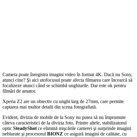
Camera poate înregistra imagini video în format 4K. Dacă nu Sony,
atunci cine? Şi aici utofocusul poate afecta filmarea care încearcă să
focalizeze atunci când se schimbă unghiurile. Dar este ok pentru
filmări de amator.
Xperia Z2 are un obiectiv cu unghi larg de 27mm, care permite
captarea mai multor detalii din scena fotografiată.
Evident, divizia de mobile de la Sony nu putea să nu împrumute
câteva caracteristici de la divizia foto. Printre altele,
stabilizatorul
optic
SteadyShot
ce elimină mişcările camerei şi surprinde imagini
neblurate şi procesorul
BIONZ
ce asigură imagini de calitate, cu