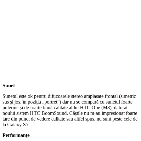
Sunet
Sunetul este ok pentru difuzoarele stereo amplasate frontal (simetric
sus şi jos, în poziţia „portret”) dar nu se compară cu sunetul foarte
puternic şi de foarte bună calitate al lui HTC One (M8), datorat
noului sistem HTC BoomSound. Căştile nu m-au impresionat foarte
tare din punct de vedere calitate sau altfel spus, nu sunt peste cele de
la Galaxy S5.
Performanţe