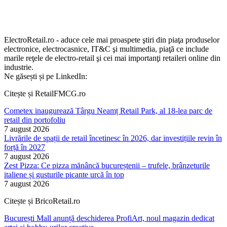
ElectroRetail.ro - aduce cele mai proaspete ştiri din piaţa produselor
electronice, electrocasnice, IT&C şi multimedia, piaţă ce include
marile reţele de electro-retail şi cei mai importanţi retaileri online din
industrie.
Ne găsești și pe LinkedIn:
Citește și RetailFMCG.ro
Cometex inaugurează Târgu Neamț Retail Park, al 18-lea parc de
retail din portofoliu
7 august 2026
Livrările de spații de retail încetinesc în 2026, dar investițiile revin în
forță în 2027
7 august 2026
Zest Pizza: Ce pizza mănâncă bucureștenii – trufele, brânzeturile
italiene și gusturile picante urcă în top
7 august 2026
Citește și BricoRetail.ro
București Mall anunță deschiderea ProfiArt, noul magazin dedicat