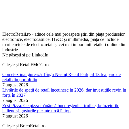
ElectroRetail.ro - aduce cele mai proaspete ştiri din piaţa produselor
electronice, electrocasnice, IT&C şi multimedia, piaţă ce include
marile reţele de electro-retail şi cei mai importanţi retaileri online din
industrie.
Ne găsești și pe LinkedIn:
Citește și RetailFMCG.ro
Cometex inaugurează Târgu Neamț Retail Park, al 18-lea parc de
retail din portofoliu
7 august 2026
Livrările de spații de retail încetinesc în 2026, dar investițiile revin în
forță în 2027
7 august 2026
Zest Pizza: Ce pizza mănâncă bucureștenii – trufele, brânzeturile
italiene și gusturile picante urcă în top
7 august 2026
Citește și BricoRetail.ro