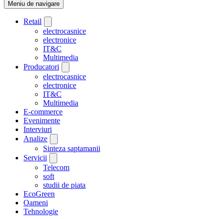
Meniu de navigare
Retail
electrocasnice
electronice
IT&C
Multimedia
Producatori
electrocasnice
electronice
IT&C
Multimedia
E-commerce
Evenimente
Interviuri
Analize
Sinteza saptamanii
Servicii
Telecom
soft
studii de piata
EcoGreen
Oameni
Tehnologie