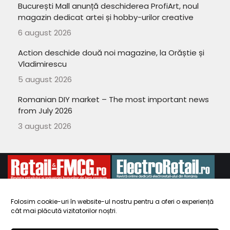
București Mall anunță deschiderea ProfiArt, noul
magazin dedicat artei și hobby-urilor creative
6 august 2026
Action deschide două noi magazine, la Orăștie și
Vladimirescu
5 august 2026
Romanian DIY market – The most important news
from July 2026
3 august 2026
Folosim cookie-uri în website-ul nostru pentru a oferi o experiență
cât mai plăcută vizitatorilor noștri.
Copyright 2010-
ElectroRetail.ro
·
Termeni si conditii de utilizare a
site-ului
.