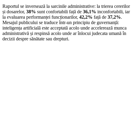
Raportul se inversează la sarcinile administrative: la trierea cererilor
și dosarelor,
38%
sunt confortabili față de
36,1%
inconfortabili, iar
la evaluarea performanței funcționarilor,
42,2%
față de
37,2%
.
Mesajul publicului se traduce într-un principiu de guvernanță:
inteligența artificială este acceptată acolo unde accelerează munca
administrativă și respinsă acolo unde ar înlocui judecata umană în
decizii despre sănătate sau drepturi.