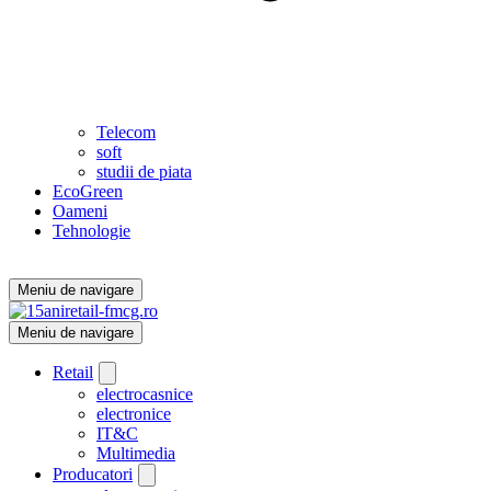
Telecom
soft
studii de piata
EcoGreen
Oameni
Tehnologie
Meniu de navigare
Meniu de navigare
Retail
electrocasnice
electronice
IT&C
Multimedia
Producatori