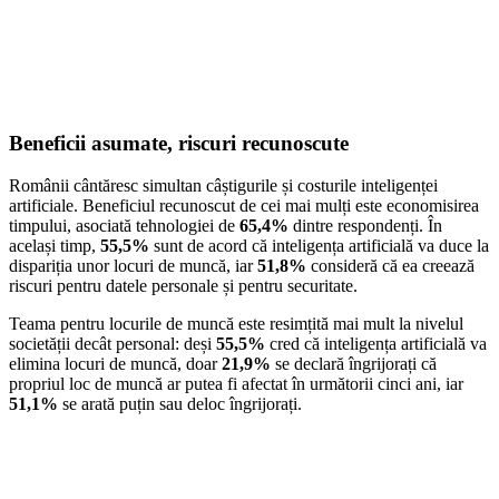
Beneficii asumate, riscuri recunoscute
Românii cântăresc simultan câștigurile și costurile inteligenței
artificiale. Beneficiul recunoscut de cei mai mulți este economisirea
timpului, asociată tehnologiei de
65,4%
dintre respondenți. În
același timp,
55,5%
sunt de acord că inteligența artificială va duce la
dispariția unor locuri de muncă, iar
51,8%
consideră că ea creează
riscuri pentru datele personale și pentru securitate.
Teama pentru locurile de muncă este resimțită mai mult la nivelul
societății decât personal: deși
55,5%
cred că inteligența artificială va
elimina locuri de muncă, doar
21,9%
se declară îngrijorați că
propriul loc de muncă ar putea fi afectat în următorii cinci ani, iar
51,1%
se arată puțin sau deloc îngrijorați.