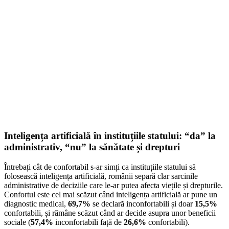
Inteligența artificială în instituțiile statului: “da” la
administrativ, “nu” la sănătate și drepturi
Întrebați cât de confortabil s-ar simți ca instituțiile statului să
folosească inteligența artificială, românii separă clar sarcinile
administrative de deciziile care le-ar putea afecta viețile și drepturile.
Confortul este cel mai scăzut când inteligența artificială ar pune un
diagnostic medical,
69,7%
se declară inconfortabili și doar
15,5%
confortabili, și rămâne scăzut când ar decide asupra unor beneficii
sociale (
57,4%
inconfortabili față de
26,6%
confortabili).