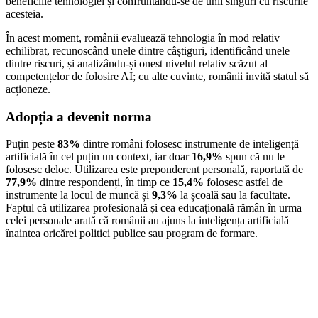
beneficiile tehnologiei și confruntându-se de unii singuri cu riscurile
acesteia.
În acest moment, românii evaluează tehnologia în mod relativ
echilibrat, recunoscând unele dintre câștiguri, identificând unele
dintre riscuri, și analizându-și onest nivelul relativ scăzut al
competențelor de folosire AI; cu alte cuvinte, românii invită statul să
acționeze.
Adopția a devenit norma
Puțin peste
83%
dintre români folosesc instrumente de inteligență
artificială în cel puțin un context, iar doar
16,9%
spun că nu le
folosesc deloc. Utilizarea este preponderent personală, raportată de
77,9%
dintre respondenți, în timp ce
15,4%
folosesc astfel de
instrumente la locul de muncă și
9,3%
la școală sau la facultate.
Faptul că utilizarea profesională și cea educațională rămân în urma
celei personale arată că românii au ajuns la inteligența artificială
înaintea oricărei politici publice sau program de formare.