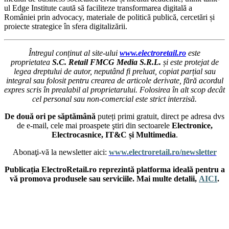
ul Edge Institute caută să faciliteze transformarea digitală a
României prin advocacy, materiale de politică publică, cercetări și
proiecte strategice în sfera digitalizării.
Întregul conținut al site-ului
www.electroretail.ro
este
proprietatea
S.C. Retail FMCG Media S.R.L.
și este protejat de
legea dreptului de autor, neputând fi preluat, copiat parțial sau
integral sau folosit pentru crearea de articole derivate, fără acordul
expres scris în prealabil al proprietarului. Folosirea în alt scop decât
cel personal sau non-comercial este strict interzisă.
De două ori pe săptămână
puteți primi gratuit, direct pe adresa dvs
de e-mail, cele mai proaspete ştiri din sectoarele
Electronice,
Electrocasnice, IT&C și Multimedia
.
Abonaţi-vă la newsletter aici:
www.electroretail.ro/newsletter
Publicația ElectroRetail.ro reprezintă platforma ideală pentru a
vă promova produsele sau serviciile. Mai multe detalii,
AICI
.