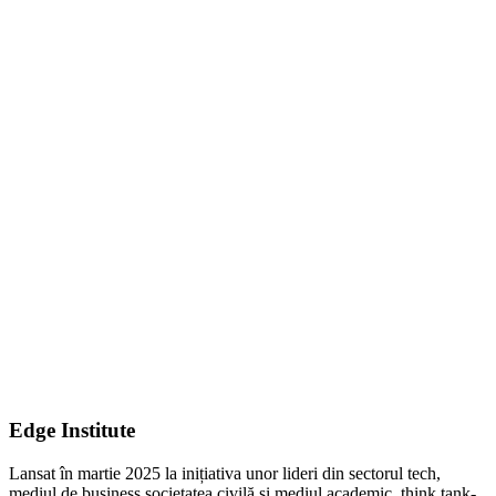
Edge Institute
Lansat în martie 2025 la inițiativa unor lideri din sectorul tech,
mediul de business societatea civilă și mediul academic, think tank-