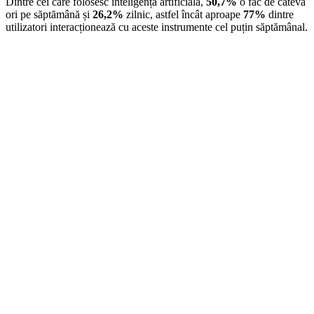
Dintre cei care folosesc inteligența artificială,
50,7%
o fac de câteva
ori pe săptămână și
26,2%
zilnic, astfel încât aproape
77%
dintre
utilizatori interacționează cu aceste instrumente cel puțin săptămânal.