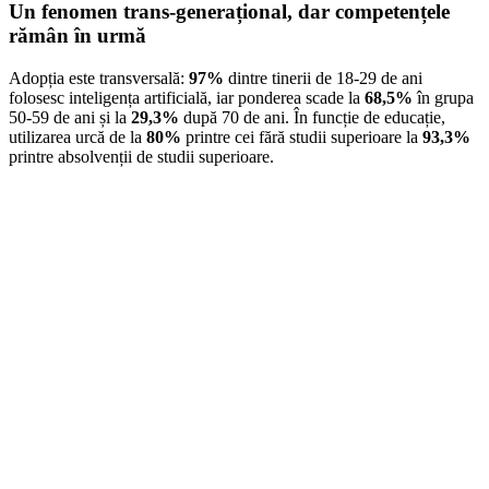
Un fenomen trans-generațional, dar competențele
rămân în urmă
Adopția este transversală:
97%
dintre tinerii de 18-29 de ani
folosesc inteligența artificială, iar ponderea scade la
68,5%
în grupa
50-59 de ani și la
29,3%
după 70 de ani. În funcție de educație,
utilizarea urcă de la
80%
printre cei fără studii superioare la
93,3%
printre absolvenții de studii superioare.