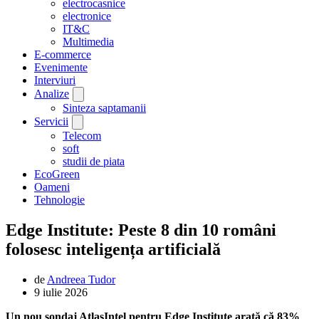
electrocasnice
electronice
IT&C
Multimedia
E-commerce
Evenimente
Interviuri
Analize
Sinteza saptamanii
Servicii
Telecom
soft
studii de piata
EcoGreen
Oameni
Tehnologie
Edge Institute: Peste 8 din 10 români
folosesc inteligența artificială
de
Andreea Tudor
9 iulie 2026
Un nou sondaj AtlasIntel pentru Edge Institute arată că 83%