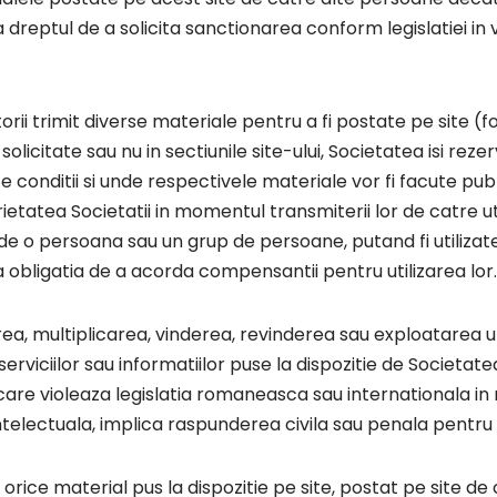
va dreptul de a solicita sanctionarea conform legislatiei in 
atorii trimit diverse materiale pentru a fi postate pe site (fo
solicitate sau nu in sectiunile site-ului, Societatea isi rez
ce conditii si unde respectivele materiale vor fi facute publ
etatea Societatii in momentul transmiterii lor de catre util
de o persoana sau un grup de persoane, putand fi utilizat
 obligatia de a acorda compensantii pentru utilizarea lor.
, multiplicarea, vinderea, revinderea sau exploatarea unei
serviciilor sau informatiilor puse la dispozitie de Societate
 care violeaza legislatia romaneasca sau internationala in
ntelectuala, implica raspunderea civila sau penala pentru a
rice material pus la dispozitie pe site, postat pe site de 