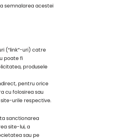
sara semnalarea acestei
ri (“link”-uri) catre
u poate fi
blicitatea, produsele
ndirect, pentru orice
a cu folosirea sau
 site-urile respective.
cita sanctionarea
a site-lui, a
Societatea sau pe