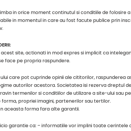
ba in orice moment continutul si conditiile de folosire a s
labile in momentul in care au fost facute publice prin inscr
v.
ERII:
 acest site, actionati in mod expres si implicit ca inteleg
i se face pe propria raspundere.
-ului care pot cuprinde opinii ale cititorilor, raspunderea 
tregime autorilor acestora. Societatea isi rezerva dreptul d
avin termenilor si conditiilor de utilizare a site-ului sau 
forma, propriei imagini, partenerilor sau tertilor.
 in aceasta forma fara alte garantii.
icio garantie ca: – informatiile vor implini toate cerinte