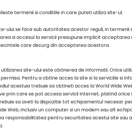
te termenii si conditiile in care puteti utiliza site-ul.
ite-ului se face sub autoritatea acestor reguli, in termenii si
logarea si accesul la servicii presupune implicit acceptarea
nsecintele care decurg din acceptarea acestora.
tilizarea site-ului este obtinerea de informatii. Orice utili
rmisa. Pentru a obtine acces la site si la serviciile si inf
ediul acestuia trebuie sa obtineti acces la World Wide Web
tive prin care se pot accesa servicii Internet, platind orice
trebuie sa aveti la dispozitie tot echipamentul necesar pe
ide Web, inclusiv un computer si un modem sau alt echi
a responsabilitatea pentru securitatea acestui site sau a l
a.