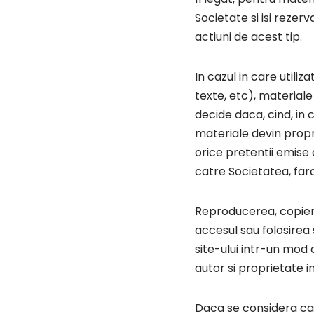
Societate si isi rezer
actiuni de acest tip.
In cazul in care utiliz
texte, etc), materiale 
decide daca, cind, in 
materiale devin propri
orice pretentii emise 
catre Societatea, fara
Reproducerea, copierea
accesul sau folosirea 
site-ului intr-un mod
autor si proprietate i
Daca se considera ca o