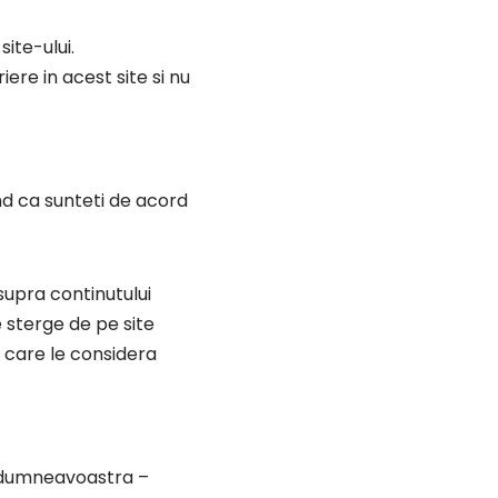
ite-ului.
iere in acest site si nu
and ca sunteti de acord
asupra continutului
e sterge de pe site
pe care le considera
le dumneavoastra –