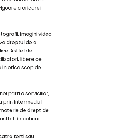
vigoare a oricarei
tografii, imagini video,
erva dreptul de a
ice. Astfel de
izatori, libere de
e in orice scop de
 parti a serviciilor,
a prin intermediul
 materie de drept de
stfel de actiuni.
catre terti sau