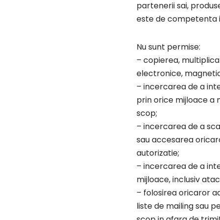
partenerii sai, produse
este de competenta 
Nu sunt permise:
– copierea, multiplicar
electronice, magnetice
– incercarea de a inte
prin orice mijloace a 
scop;
– incercarea de a sca
sau accesarea oricaror
autorizatie;
– incercarea de a inte
mijloace, inclusiv ata
– folosirea oricaror a
liste de mailing sau 
scop in afara de trimi