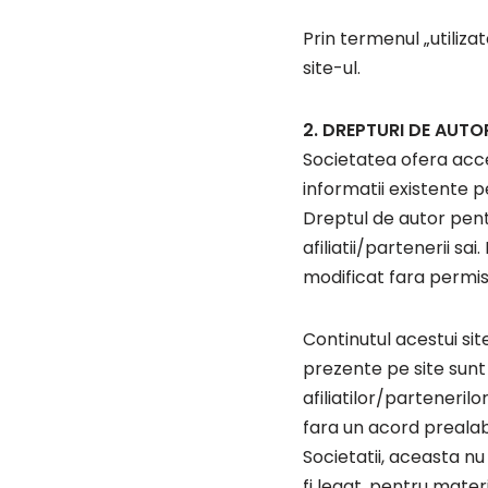
Prin termenul „utiliza
site-ul.
2. DREPTURI DE AUTO
Societatea ofera acces 
informatii existente 
Dreptul de autor pent
afiliatii/partenerii sa
modificat fara permisiu
Continutul acestui site
prezente pe site sunt 
afiliatilor/partenerilo
fara un acord prealabil
Societatii, aceasta nu
fi legat, pentru mate