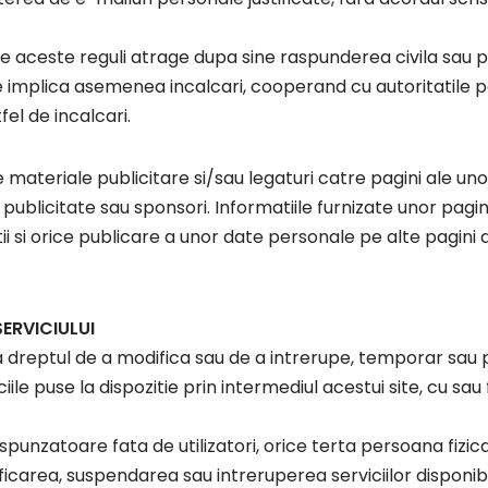
tre aceste reguli atrage dupa sine raspunderea civila sau 
e implica asemenea incalcari, cooperand cu autoritatile 
el de incalcari.
 materiale publicitare si/sau legaturi catre pagini ale unor
e publicitate sau sponsori. Informatiile furnizate unor pagin
ii si orice publicare a unor date personale pe alte pagini
SERVICIULUI
a dreptul de a modifica sau de a intrerupe, temporar sau
iciile puse la dispozitie prin intermediul acestui site, cu sau
punzatoare fata de utilizatori, orice terta persoana fizica
ficarea, suspendarea sau intreruperea serviciilor disponibi