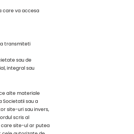
ica care va accesa
sa transmiteti
cietate sau de
al, integral sau
rice alte materiale
 Societatii sau a
or site-uri sau invers,
ordul scris al
 care site-ul ar putea
t cele autorizate de