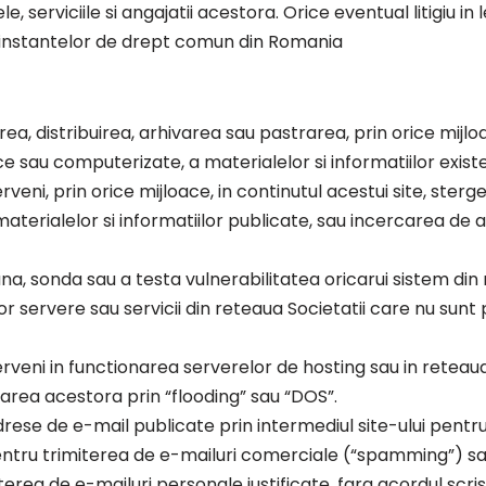
le, serviciile si angajatii acestora. Orice eventual litigiu in
instantelor de drept comun din Romania
ea, distribuirea, arhivarea sau pastrarea, prin orice mijloa
 sau computerizate, a materialelor si informatiilor existe
rveni, prin orice mijloace, in continutul acestui site, ster
materialelor si informatiilor publicate, sau incercarea de 
na, sonda sau a testa vulnerabilitatea oricarui sistem din
 servere sau servicii din reteaua Societatii care nu sunt 
rveni in functionarea serverelor de hosting sau in reteaua 
carea acestora prin “flooding” sau “DOS”.
drese de e-mail publicate prin intermediul site-ului pentru
pentru trimiterea de e-mailuri comerciale (“spamming”) sa
terea de e-mailuri personale justificate, fara acordul scris