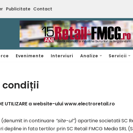
er
Publicitate
Contact
rce
Evenimente
Interviuri
Analize
Servicii
 condiții
DE UTILIZARE a website-ului www.electroretail.ro
(denumit in continuare
“site-ul”
) apartine societatii SC 
 depline in fata tertilor prin SC Retail FMCG Media SRL (