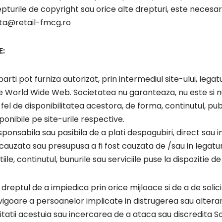
drepturile de copyright sau orice alte drepturi, este nece
ista@retail-fmcg.ro
E:
rti pot furniza autorizat, prin intermediul site-ului, legatu
se World Wide Web. Societatea nu garanteaza, nu este si n
 fel de disponibilitatea acestora, de forma, continutul, pu
ponibile pe site-urile respective.
sponsabila sau pasibila de a plati despagubiri, direct sau i
auzata sau presupusa a fi fost cauzata de /sau in legatur
ile, continutul, bunurile sau serviciile puse la dispozitie de
 dreptul de a impiedica prin orice mijloace si de a de soli
 vigoare a persoanelor implicate in distrugerea sau alterare
itatii acestuia sau incercarea de a ataca sau discredita 