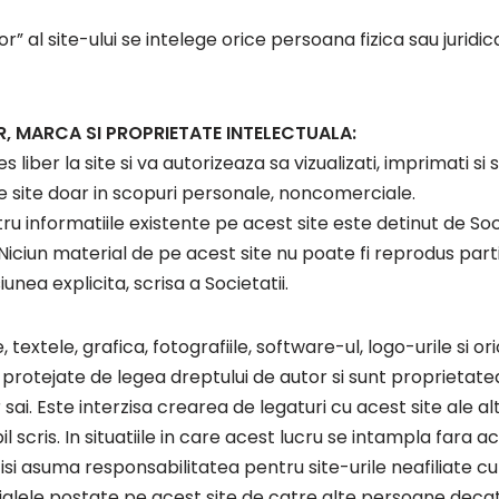
tor” al site-ului se intelege orice persoana fizica sau jurid
R, MARCA SI PROPRIETATE INTELECTUALA:
liber la site si va autorizeaza sa vizualizati, imprimati si 
pe site doar in scopuri personale, noncomerciale.
ru informatiile existente pe acest site este detinut de So
i. Niciun material de pe acest site nu poate fi reprodus parti
nea explicita, scrisa a Societatii.
, textele, grafica, fotografiile, software-ul, logo-urile si o
protejate de legea dreptului de autor si sunt proprietatea
r sai. Este interzisa crearea de legaturi cu acest site ale alt
 scris. In situatiile in care acest lucru se intampla fara ac
 isi asuma responsabilitatea pentru site-urile neafiliate cu
rialele postate pe acest site de catre alte persoane deca