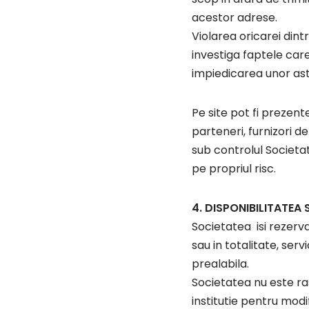
acestor adrese.
Violarea oricarei din
investiga faptele car
impiedicarea unor astf
Pe site pot fi prezente
parteneri, furnizori d
sub controlul Societat
pe propriul risc.
4. DISPONIBILITATEA 
Societatea isi rezerv
sau in totalitate, serv
prealabila.
Societatea nu este ras
institutie pentru modi