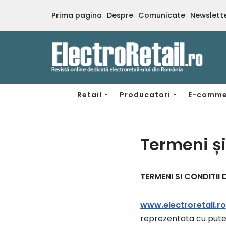
Prima pagina
Despre
Comunicate
Newslett
Sari
la
conținut
Retail
Producatori
E-comme
Termeni și
TERMENI SI CONDITII 
www.electroretail.ro
reprezentata cu puteri