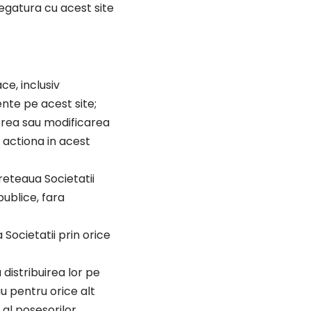
 legatura cu acest site
ce, inclusiv
nte pe acest site;
gerea sau modificarea
a actiona in acest
 reteaua Societatii
publice, fara
Societatii prin orice
 distribuirea lor pe
u pentru orice alt
 al posesorilor