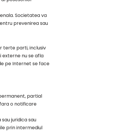
penala. Societatea va
pentru prevenirea sau
 terte parti, inclusiv
i externe nu se afla
 de pe Internet se face
 permanent, partial
 fara o notificare
 sau juridica sau
le prin intermediul