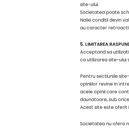
site-ului.
Societatea poate schim
Noile conditii devin va
au caracter retroacti
5. LIMITAREA RASPUND
Acceptand sa utilizati
ca utilizarea site-ulu
Pentru sectiunile site
opiniilor revine in in
acele opinii care contr
daunatoare, sub orice 
Acest site este oferit
Societatea nu ofera n