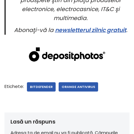
proaspete ştiri din piaţa produselor
electronice, electrocasnice, IT&C şi
multimedia.
Abonaţi-vă la
newsletterul zilnic gratuit
.
Etichete:
BITDEFENDER
ORANGE ANTIVIRUS
Lasă un răspuns
Adresa ta de email nu va fi publicată.
Câmpurile