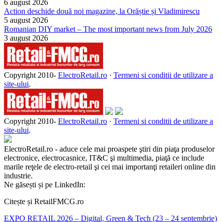
6 august 2026
Action deschide două noi magazine, la Orăștie și Vladimirescu
5 august 2026
Romanian DIY market – The most important news from July 2026
3 august 2026
Copyright 2010-
ElectroRetail.ro
·
Termeni si conditii de utilizare a
site-ului
.
Copyright 2010-
ElectroRetail.ro
·
Termeni si conditii de utilizare a
site-ului
.
ElectroRetail.ro - aduce cele mai proaspete ştiri din piaţa produselor
electronice, electrocasnice, IT&C şi multimedia, piaţă ce include
marile reţele de electro-retail şi cei mai importanţi retaileri online din
industrie.
Ne găsești și pe LinkedIn:
Citește și RetailFMCG.ro
EXPO RETAIL 2026 – Digital, Green & Tech (23 – 24 septembrie)