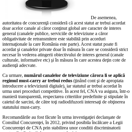
De asemenea,
autoritatea de concurenţă consideră că acest statut ar trebui acordat
doar acelor canale al căror conţinut global are caracter de interes
general (canalele publice, serviciile de televiziune a căror
obligativitate de retransmitere este stabilită prin acorduri
internaţionale la care România este parte). Acest statut poate fi
acordat şi canalelor private doar în măsura în care se consideră strict
necesar în vederea atingerii obiectivului de interes general (canale
culturale, informative etc) şi în măsura în care acestea deţin cote de
audienţă adecvate.
Ca urmare,
numărul canalelor de televiziune cărora li se aplică
regimul must-carry ar trebui redus
(ţinând cont şi de apropiata
introducere a televiziunii digitale), iar statutul ar trebui acordat în
urma unei proceduri competitive. În acest fel, CNA va asigura, într-o
manieră transparentă, respectarea criteriilor predefinite şi stipulate în
caietul de sarcini, de către toţi radiodifuzorii interesaţi de obţinerea
statutului must-carry.
Recomandările au fost făcute în urma investigaţiei declanşate de
Consiliul Concurenţei, în 2012, privind posibila încălcare a Legii
Concurenţei de CNA prin stabilirea unor conditii discriminatorii