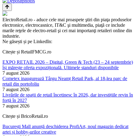
ElectroRetail.ro - aduce cele mai proaspete ştiri din piaţa produselor
electronice, electrocasnice, IT&C şi multimedia, piaţă ce include
marile reţele de electro-retail şi cei mai importanţi retaileri online din
industrie.
Ne găsești și pe LinkedIn:
Citește și RetailFMCG.ro
EXPO RETAIL 2026 – Digital, Green & Tech (23 – 24 septembrie)
își mărește oferta expozițională. Ultimele standuri disponibile
7 august 2026
Cometex inaugurează Târgu Neamț Retail Park, al 18-lea parc de
retail din portofoliu
7 august 2026
Livrările de spații de retail încetinesc în 2026, dar investițiile revin în
forță în 2027
7 august 2026
Citește și BricoRetail.ro
București Mall anunță deschiderea ProfiArt, noul magazin dedicat
artei și hobby-urilor creative