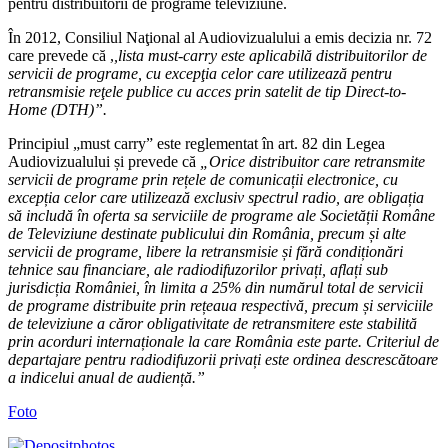
pentru distribuitorii de programe televiziune.
În 2012, Consiliul Naţional al Audiovizualului a emis decizia nr. 72
care prevede că ,
,lista must-carry este aplicabilă distribuitorilor de
servicii de programe, cu excepţia celor care utilizează pentru
retransmisie reţele publice cu acces prin satelit de tip Direct-to-
Home (DTH)”.
Principiul „must carry” este reglementat în art. 82 din Legea
Audiovizualului și prevede că
„Orice distribuitor care retransmite
servicii de programe prin rețele de comunicații electronice, cu
excepția celor care utilizează exclusiv spectrul radio, are obligația
să includă în oferta sa serviciile de programe ale Societății Române
de Televiziune destinate publicului din România, precum și alte
servicii de programe, libere la retransmisie și fără condiționări
tehnice sau financiare, ale radiodifuzorilor privați, aflați sub
jurisdicția României, în limita a 25% din numărul total de servicii
de programe distribuite prin rețeaua respectivă, precum și serviciile
de televiziune a căror obligativitate de retransmitere este stabilită
prin acorduri internaționale la care România este parte. Criteriul de
departajare pentru radiodifuzorii privați este ordinea descrescătoare
a indicelui anual de audiență.”
Foto