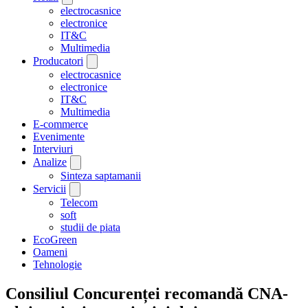
electrocasnice
electronice
IT&C
Multimedia
Producatori
electrocasnice
electronice
IT&C
Multimedia
E-commerce
Evenimente
Interviuri
Analize
Sinteza saptamanii
Servicii
Telecom
soft
studii de piata
EcoGreen
Oameni
Tehnologie
Consiliul Concurenței recomandă CNA-