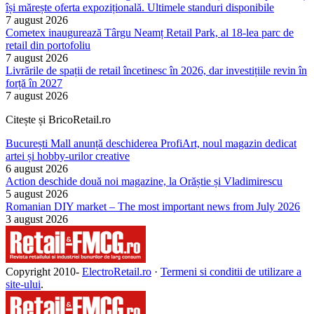
își mărește oferta expozițională. Ultimele standuri disponibile
7 august 2026
Cometex inaugurează Târgu Neamț Retail Park, al 18-lea parc de
retail din portofoliu
7 august 2026
Livrările de spații de retail încetinesc în 2026, dar investițiile revin în
forță în 2027
7 august 2026
Citește și BricoRetail.ro
București Mall anunță deschiderea ProfiArt, noul magazin dedicat
artei și hobby-urilor creative
6 august 2026
Action deschide două noi magazine, la Orăștie și Vladimirescu
5 august 2026
Romanian DIY market – The most important news from July 2026
3 august 2026
Copyright 2010-
ElectroRetail.ro
·
Termeni si conditii de utilizare a
site-ului
.