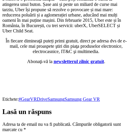
atingerea unui buton. Șase ani și peste un miliard de curse mai
tarziu, Uber își propune să rezolve o provocare și mai mare:
reducerea poluării și a aglomerației urbane, aducând mai mulți
oameni în mai puține mașini. Din februarie 2015, Uber este și în
România, în București, cu trei servicii: uberX, UberSELECT și
Uber Child Seat.
În fiecare dimineaţă puteți primi gratuit, direct pe adresa dvs de e-
mail, cele mai proaspete ştiri din piaţa produselor electronice,
electrocasnice, IT&C şi multimedia.
Abonaţi-vă la
newsletterul zilnic gratuit
.
Etichete:
#GearVRDrive
Samsung
Samsung Gear VR
Lasă un răspuns
Adresa ta de email nu va fi publicată.
Câmpurile obligatorii sunt
marcate cu
*