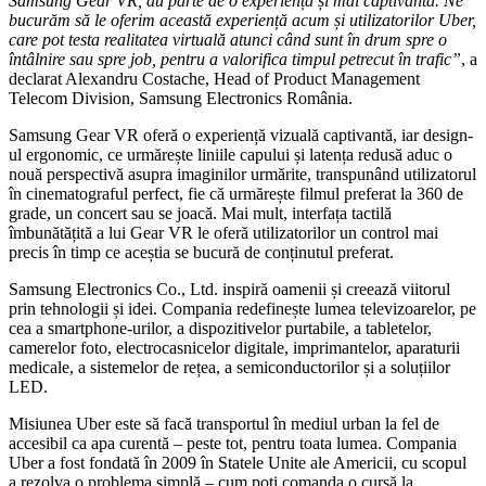
Samsung Gear VR, au parte de o experiență și mai captivantă. Ne
bucurăm să le oferim această experiență acum și utilizatorilor Uber,
care pot testa realitatea virtuală atunci când sunt în drum spre o
întâlnire sau spre job, pentru a valorifica timpul petrecut în trafic”
, a
declarat Alexandru Costache, Head of Product Management
Telecom Division, Samsung Electronics România.
Samsung Gear VR oferă o experiență vizuală captivantă, iar design-
ul ergonomic, ce urmărește liniile capului și latența redusă aduc o
nouă perspectivă asupra imaginilor urmărite, transpunând utilizatorul
în cinematograful perfect, fie că urmărește filmul preferat la 360 de
grade, un concert sau se joacă. Mai mult, interfața tactilă
îmbunătățită a lui Gear VR le oferă utilizatorilor un control mai
precis în timp ce aceștia se bucură de conținutul preferat.
Samsung Electronics Co., Ltd. inspiră oamenii și creează viitorul
prin tehnologii și idei. Compania redefinește lumea televizoarelor, pe
cea a smartphone-urilor, a dispozitivelor purtabile, a tabletelor,
camerelor foto, electrocasnicelor digitale, imprimantelor, aparaturii
medicale, a sistemelor de rețea, a semiconductorilor și a soluțiilor
LED.
Misiunea Uber este să facă transportul în mediul urban la fel de
accesibil ca apa curentă – peste tot, pentru toata lumea. Compania
Uber a fost fondată în 2009 în Statele Unite ale Americii, cu scopul
a rezolva o problema simplă – cum poți comanda o cursă la