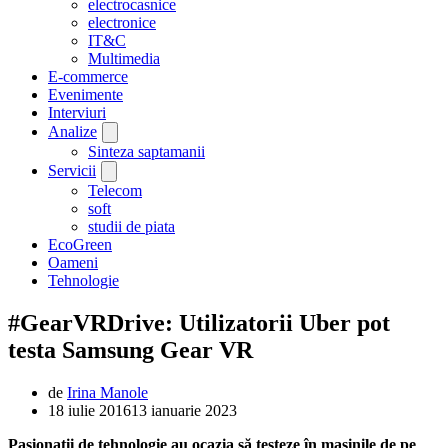
electrocasnice
electronice
IT&C
Multimedia
E-commerce
Evenimente
Interviuri
Analize
Sinteza saptamanii
Servicii
Telecom
soft
studii de piata
EcoGreen
Oameni
Tehnologie
#GearVRDrive: Utilizatorii Uber pot
testa Samsung Gear VR
de
Irina Manole
18 iulie 2016
13 ianuarie 2023
Pasionații de tehnologie au ocazia să testeze în mașinile de pe