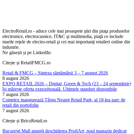
ElectroRetail.ro - aduce cele mai proaspete ştiri din piaţa produselor
electronice, electrocasnice, IT&C şi multimedia, piaţă ce include
marile reţele de electro-retail şi cei mai importanţi retaileri online din
industrie.
Ne găsești și pe LinkedIn:
Citește și RetailFMCG.ro
Retail & FMCG – Sinteza săptămânii 3 – 7 august 2026
8 august 2026
EXPO RETAIL 2026 – Digital, Green & Tech (23 – 24 septembrie)
își mărește oferta expozițională. Ultimele standuri disponibile
7 august 2026
Cometex inaugurează Târgu Neamț Retail Park, al 18-lea parc de
retail din portofoliu
7 august 2026
Citește și BricoRetail.ro
București Mall anunță deschiderea ProfiArt, noul magazin dedicat