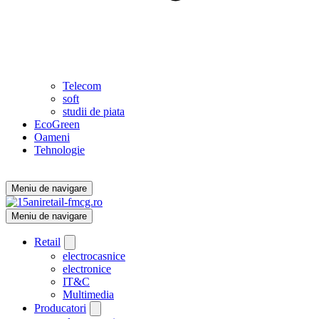
Telecom
soft
studii de piata
EcoGreen
Oameni
Tehnologie
Meniu de navigare
Meniu de navigare
Retail
electrocasnice
electronice
IT&C
Multimedia
Producatori