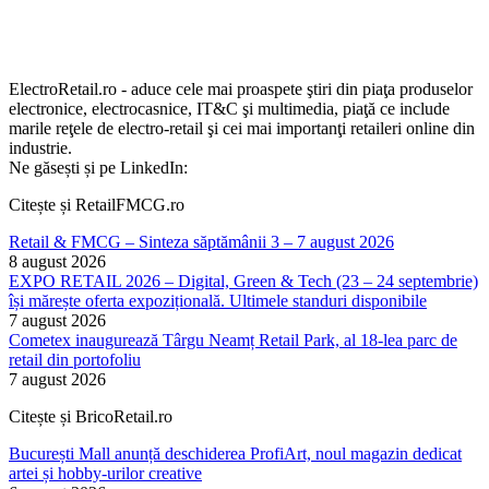
ElectroRetail.ro - aduce cele mai proaspete ştiri din piaţa produselor
electronice, electrocasnice, IT&C şi multimedia, piaţă ce include
marile reţele de electro-retail şi cei mai importanţi retaileri online din
industrie.
Ne găsești și pe LinkedIn:
Citește și RetailFMCG.ro
Retail & FMCG – Sinteza săptămânii 3 – 7 august 2026
8 august 2026
EXPO RETAIL 2026 – Digital, Green & Tech (23 – 24 septembrie)
își mărește oferta expozițională. Ultimele standuri disponibile
7 august 2026
Cometex inaugurează Târgu Neamț Retail Park, al 18-lea parc de
retail din portofoliu
7 august 2026
Citește și BricoRetail.ro
București Mall anunță deschiderea ProfiArt, noul magazin dedicat
artei și hobby-urilor creative