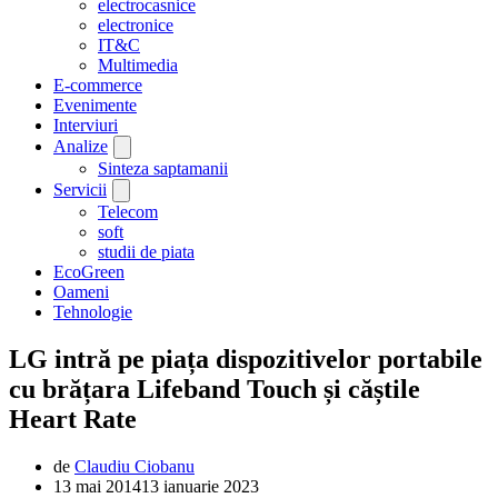
electrocasnice
electronice
IT&C
Multimedia
E-commerce
Evenimente
Interviuri
Analize
Sinteza saptamanii
Servicii
Telecom
soft
studii de piata
EcoGreen
Oameni
Tehnologie
LG intră pe piața dispozitivelor portabile
cu brățara Lifeband Touch și căștile
Heart Rate
de
Claudiu Ciobanu
13 mai 2014
13 ianuarie 2023