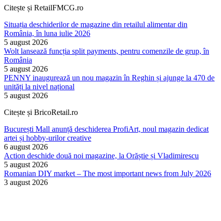
Citește și RetailFMCG.ro
Situația deschiderilor de magazine din retailul alimentar din
România, în luna iulie 2026
5 august 2026
Wolt lansează funcția split payments, pentru comenzile de grup, în
România
5 august 2026
PENNY inaugurează un nou magazin în Reghin și ajunge la 470 de
unități la nivel național
5 august 2026
Citește și BricoRetail.ro
București Mall anunță deschiderea ProfiArt, noul magazin dedicat
artei și hobby-urilor creative
6 august 2026
Action deschide două noi magazine, la Orăștie și Vladimirescu
5 august 2026
Romanian DIY market – The most important news from July 2026
3 august 2026