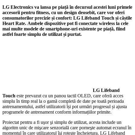
LG Electronics va lansa pe piață în decursul acestei luni primele
accesorii pentru fitness, cu un design deosebit, care vor oferi
consumatorilor precizie și confort: LG Lifeband Touch și căștile
Heart Rate. Ambele dispozitive pot fi conectate wireless la cele
mai multe modele de smartphone-uri existente pe piață, fiind
astfel foarte simplu de utilizat și purtat.
LG Lifeband
Touch
este prevazut cu un panou tactil OLED, care oferă acces
simplu în timp real la o gamă completă de date pe toată perioada
antrenamentului, astfel utilizatorii își pot urmări progresul și ajusta
programele de antrenament conform informațiilor primite.
Proiectat pentru a fi uşor şi simplu de utilizat, acesta include un
algoritm unic de mişcare senzorială care porneşte automat ecranul în
momentul în care utilizatorul îşi roteşte încheietura. LG Lifeband