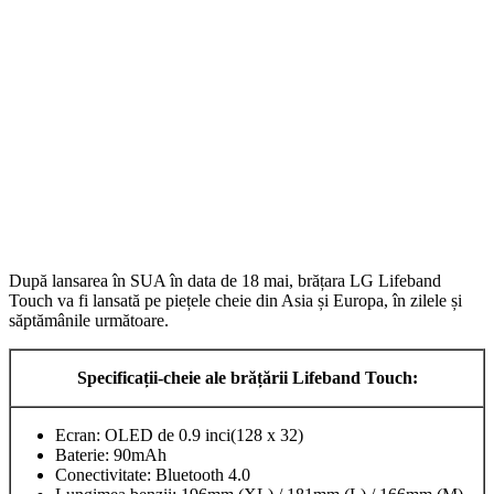
După lansarea în SUA în data de 18 mai, brățara LG Lifeband
Touch va fi lansată pe piețele cheie din Asia și Europa, în zilele și
săptămânile următoare.
Specifica
ț
ii-cheie ale bră
ț
ării Lifeband Touch:
Ecran: OLED de 0.9 inci(128 x 32)
Baterie: 90mAh
Conectivitate: Bluetooth 4.0