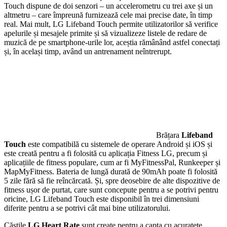
Touch dispune de doi senzori – un accelerometru cu trei axe și un
altmetru – care împreună furnizează cele mai precise date, în timp
real. Mai mult, LG Lifeband Touch permite utilizatorilor să verifice
apelurile și mesajele primite și să vizualizeze listele de redare de
muzică de pe smartphone-urile lor, aceștia rămânând astfel conectați
și, în același timp, având un antrenament neîntrerupt.
Brățara
Lifeband
Touch
este compatibilă cu sistemele de operare Android și iOS și
este creată pentru a fi folosită cu aplicația Fitness LG, precum și
aplicațiile de fitness populare, cum ar fi MyFitnessPal, Runkeeper și
MapMyFitness. Bateria de lungă durată de 90mAh poate fi folosită
5 zile fără să fie reîncărcată. Și, spre deosebire de alte dispozitive de
fitness ușor de purtat, care sunt concepute pentru a se potrivi pentru
oricine, LG Lifeband Touch este disponibil în trei dimensiuni
diferite pentru a se potrivi cât mai bine utilizatorului.
Căştile
LG Heart Rate
sunt create pentru a capta cu acuratețe