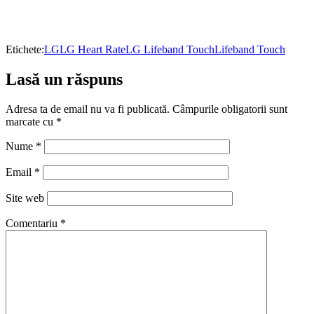
Etichete:
LG
LG Heart Rate
LG Lifeband Touch
Lifeband Touch
Lasă un răspuns
Adresa ta de email nu va fi publicată.
Câmpurile obligatorii sunt
marcate cu
*
Nume
*
Email
*
Site web
Comentariu
*