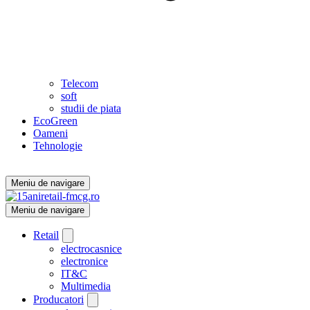
Telecom
soft
studii de piata
EcoGreen
Oameni
Tehnologie
Meniu de navigare
Meniu de navigare
Retail
electrocasnice
electronice
IT&C
Multimedia
Producatori