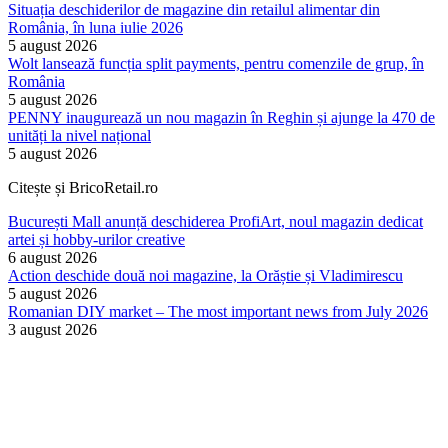
Situația deschiderilor de magazine din retailul alimentar din
România, în luna iulie 2026
5 august 2026
Wolt lansează funcția split payments, pentru comenzile de grup, în
România
5 august 2026
PENNY inaugurează un nou magazin în Reghin și ajunge la 470 de
unități la nivel național
5 august 2026
Citește și BricoRetail.ro
București Mall anunță deschiderea ProfiArt, noul magazin dedicat
artei și hobby-urilor creative
6 august 2026
Action deschide două noi magazine, la Orăștie și Vladimirescu
5 august 2026
Romanian DIY market – The most important news from July 2026
3 august 2026