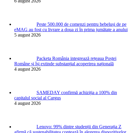
6 august 2026
Peste 500.000 de comenzi pentru bebeluși de pe
eMAG au fost cu livrare a doua zi în prima jumătate a anului
5 august 2026
Packeta România integrează rețeaua Poștei
Române și își extinde substanțial acoperirea națională
4 august 2026
SAMEDAY confirmă achiziția a 100% din
capitalul social al Cargus
4 august 2026
Lenovo: 99% dintre studenții din Generația Z
afirmă că sustenabilitatea contează în alegerea dispozitivelor