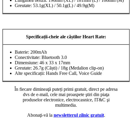
Lungimea benzii: 196mm (XL) / 181mm (L) / 166mm (M)
Greutate: 53.1g(XL) / 50.1g(L) / 49.9g(M)
Specifica
ț
ii-cheie ale că
ș
tilor Heart Rate:
Baterie: 200mAh
Conectivitate: Bluetooth 3.0
Dimensiune: 46 x 33 x 17mm
Greutate: 26.7g (Căști) / 18g (Medalion clip-on)
Alte specificații: Hands Free Call, Voice Guide
În fiecare dimineaţă puteți primi gratuit, direct pe adresa
dvs de e-mail, cele mai proaspete ştiri din piaţa
produselor electronice, electrocasnice, IT&C şi
multimedia.
Abonaţi-vă la
newsletterul zilnic gratuit
.