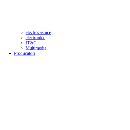
electrocasnice
electronice
IT&C
Multimedia
Producatori