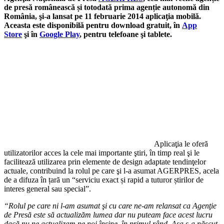
de presă românească și totodată prima agenție autonomă din
România, şi-a lansat pe 11 februarie 2014 aplicaţia mobilă.
Aceasta este disponibilă pentru download gratuit, în
App
Store
şi în
Google Play
, pentru telefoane şi tablete.
Aplicaţia le oferă
utilizatorilor acces la cele mai importante ştiri, în timp real şi le
facilitează utilizarea prin elemente de design adaptate tendinţelor
actuale, contribuind la rolul pe care şi l-a asumat AGERPRES, acela
de a difuza în țară un “serviciu exact și rapid a tuturor știrilor de
interes general sau special”.
“Rolul pe care ni l-am asumat şi cu care ne-am relansat ca Agenţie
de Presă este să actualizăm lumea dar nu puteam face acest lucru
dacă nu ne actualizam pe noi înşine, în primul rând. Aşa s-a născut