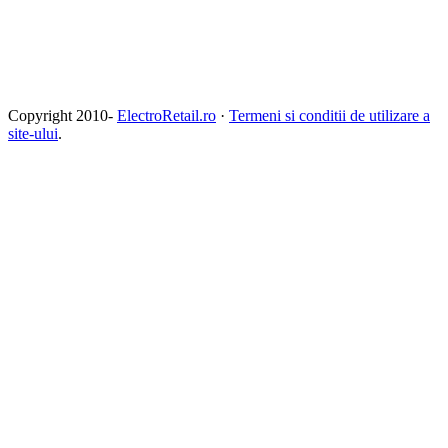
Copyright 2010-
ElectroRetail.ro
·
Termeni si conditii de utilizare a
site-ului
.