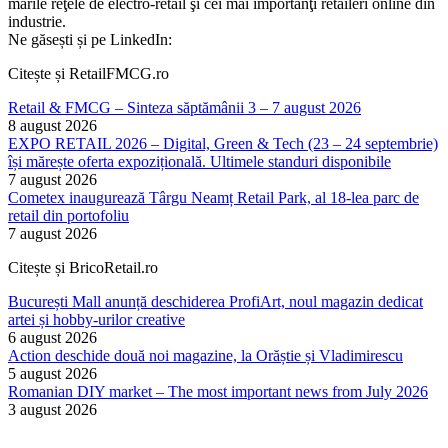
marile reţele de electro-retail şi cei mai importanţi retaileri online din
industrie.
Ne găsești și pe LinkedIn:
Citește și RetailFMCG.ro
Retail & FMCG – Sinteza săptămânii 3 – 7 august 2026
8 august 2026
EXPO RETAIL 2026 – Digital, Green & Tech (23 – 24 septembrie)
își mărește oferta expozițională. Ultimele standuri disponibile
7 august 2026
Cometex inaugurează Târgu Neamț Retail Park, al 18-lea parc de
retail din portofoliu
7 august 2026
Citește și BricoRetail.ro
București Mall anunță deschiderea ProfiArt, noul magazin dedicat
artei și hobby-urilor creative
6 august 2026
Action deschide două noi magazine, la Orăștie și Vladimirescu
5 august 2026
Romanian DIY market – The most important news from July 2026
3 august 2026