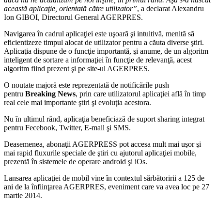
această aplicaţie, orientată către utilizator”
, a declarat Alexandru
Ion GIBOI, Directorul General AGERPRES.
Navigarea în cadrul aplicaţiei este uşoară şi intuitivă, menită să
eficientizeze timpul alocat de utilizator pentru a căuta diverse ştiri.
Aplicaţia dispune de o funcţie importantă, şi anume, de un algoritm
inteligent de sortare a informaţiei în funcţie de relevanţă, acest
algoritm fiind prezent şi pe site-ul AGERPRES.
O noutate majoră este reprezentată de notificările push
pentru
Breaking News
, prin care utilizatorul aplicaţiei află în timp
real cele mai importante ştiri şi evoluţia acestora.
Nu în ultimul rând, aplicaţia beneficiază de suport sharing integrat
pentru Fecebook, Twitter, E-mail şi SMS.
Deasemenea, abonaţii AGERPRESS pot accesa mult mai uşor şi
mai rapid fluxurile speciale de ştiri cu ajutorul aplicaţiei mobile,
prezentă în sistemele de operare android şi iOs.
Lansarea aplicaţiei de mobil vine în contextul sărbătoririi a 125 de
ani de la înfiinţarea AGERPRES, eveniment care va avea loc pe 27
martie 2014.