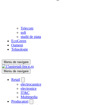
Telecom
soft
studii de piata
EcoGreen
Oameni
Tehnologie
Meniu de navigare
Meniu de navigare
Retail
electrocasnice
electronice
IT&C
Multimedia
Producatori