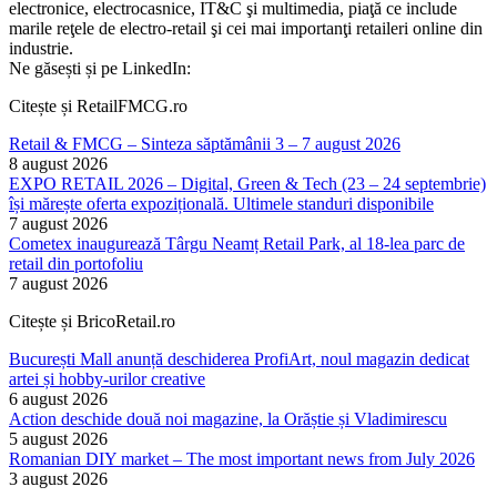
electronice, electrocasnice, IT&C şi multimedia, piaţă ce include
marile reţele de electro-retail şi cei mai importanţi retaileri online din
industrie.
Ne găsești și pe LinkedIn:
Citește și RetailFMCG.ro
Retail & FMCG – Sinteza săptămânii 3 – 7 august 2026
8 august 2026
EXPO RETAIL 2026 – Digital, Green & Tech (23 – 24 septembrie)
își mărește oferta expozițională. Ultimele standuri disponibile
7 august 2026
Cometex inaugurează Târgu Neamț Retail Park, al 18-lea parc de
retail din portofoliu
7 august 2026
Citește și BricoRetail.ro
București Mall anunță deschiderea ProfiArt, noul magazin dedicat
artei și hobby-urilor creative
6 august 2026
Action deschide două noi magazine, la Orăștie și Vladimirescu
5 august 2026
Romanian DIY market – The most important news from July 2026
3 august 2026