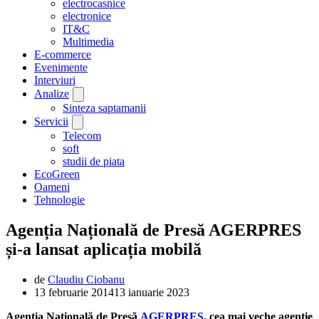
electrocasnice
electronice
IT&C
Multimedia
E-commerce
Evenimente
Interviuri
Analize
Sinteza saptamanii
Servicii
Telecom
soft
studii de piata
EcoGreen
Oameni
Tehnologie
Agenția Națională de Presă AGERPRES
și-a lansat aplicația mobilă
de
Claudiu Ciobanu
13 februarie 2014
13 ianuarie 2023
Agenţia Naţională de Presă
AGERPRES
, cea mai veche agenție