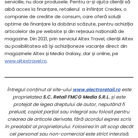
serviciile, nu doar produsele. Pentru a-și ajuta clienții să
aibă acces la finanțare, retailerul a înființat Credex, o
companie de credite de consum, care oferă soluții
optime de finanțare la dobânzi scăzute, pentru achiziția
articolelor de pe website și din rețeaua națională de
magazine. Din 2021, prin serviciul Altex Travel, clienții Altex
au posibilitatea să ȋşi achiziționeze vacanțe direct din
magazinele Altex și Media Galaxy, dar și online, pe
www.altextravel.ro
.
Întregul conținut al site-ului
www.electroretail.ro
este
proprietatea
S.C. Retail FMCG Media S.R.L.
și este
protejat de legea dreptului de autor, neputând fi
preluat, copiat parțial sau integral sau folosit pentru
crearea de articole derivate, fără acordul expres scris
în prealabil al proprietarului. Folosirea în alt scop decât
cel personal sau non-comercial este strict interzisă.