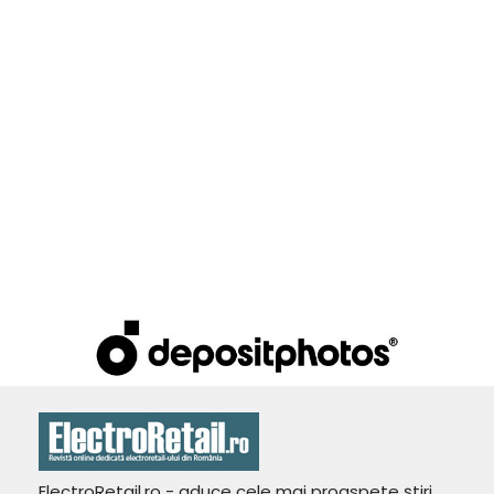
ElectroRetail.ro - aduce cele mai proaspete ştiri