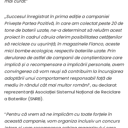
mai curat
.”
,,
Succesul înregistrat în prima ediție a campaniei
Privește Partea Pozitivă, în care am colectat peste 20 de
tone de baterii uzate, ne-a determinat să reluăm acest
proiect în cadrul căruia oferim posibilitatea cetățenilor
să recicleze cu ușurință, în magazinele Flanco, aceste
mici bombe ecologice, respectiv bateriile uzate. Prin
derularea de astfel de campanii de conștientizare care
implică și o recompensare a implicării personale, avem
convingerea că vom reuși să contribuim la încurajarea
adoptării unui comportament responsabil față de
mediu în rândul cât mai multor români
”, au declarat
reprezentanții Asociației Sistemul Național de Reciclare
a Bateriilor (SNRB).
”
Pentru că vrem să ne implicăm cu toate forțele în
această campanie, vom organiza inclusiv un concurs
intern și vom recompensa echipa magazinului care