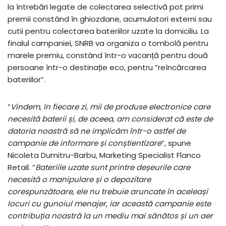
la întrebări legate de colectarea selectivă pot primi
premii constând în ghiozdane, acumulatori externi sau
cutii pentru colectarea bateriilor uzate la domiciliu. La
finalul campaniei, SNRB va organiza o tombolă pentru
marele premiu, constând într-o vacanță pentru două
persoane într-o destinație eco, pentru ”reîncărcarea
bateriilor”.
”
Vindem, în fiecare zi, mii de produse electronice care
necesită baterii și, de aceea, am considerat că este de
datoria noastră să ne implicăm într-o astfel de
campanie de informare și conștientizare
”, spune
Nicoleta Dumitru-Barbu, Marketing Specialist Flanco
Retail. ”
Bateriile uzate sunt printre deșeurile care
necesită o manipulare și o depozitare
corespunzătoare, ele nu trebuie aruncate în aceleași
locuri cu gunoiul menajer, iar această campanie este
contribuția noastră la un mediu mai sănătos și un aer