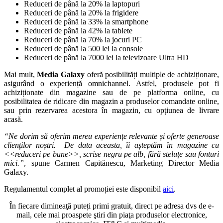
Reduceri de până la 20% la laptopuri
Reduceri de până la 20% la frigidere
Reduceri de până la 33% la smartphone
Reduceri de până la 42% la tablete
Reduceri de până la 70% la jocuri PC
Reduceri de până la 500 lei la console
Reduceri de până la 7000 lei la televizoare Ultra HD
Mai mult,
Media Galaxy
oferă posibilități multiple de achiziționare,
asigurând o experiență omnichannel. Astfel, produsele pot fi
achiziționate din magazine sau de pe platforma online, cu
posibilitatea de ridicare din magazin a produselor comandate online,
sau prin rezervarea acestora în magazin, cu opțiunea de livrare
acasă.
“
Ne dorim să oferim mereu experiențe relevante și oferte generoase
clienților noștri. De data aceasta, îi așteptăm în magazine cu
<<
reduceri pe bune>>, scrise negru pe alb, fără steluțe sau fonturi
mici.”
, spune Carmen Capitănescu, Marketing Director Media
Galaxy.
Regulamentul complet al promoției este disponibil
aici
.
În fiecare dimineaţă puteți primi gratuit, direct pe adresa dvs de e-
mail, cele mai proaspete ştiri din piaţa produselor electronice,