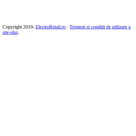
Copyright 2010-
ElectroRetail.ro
·
Termeni si conditii de utilizare a
site-ului
.