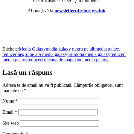
electrocasnice, IT&C şi multimedia.
Abonaţi-vă la
newsletterul zilnic gratuit
.
Etichete:
Media Galaxy
media galaxy negru pe alb
media galaxy
reduceri
negru pe alb media galaxy
promotia media galaxy
reduceri
media galaxy
reduceri reteaua de magazine media galaxy
Lasă un răspuns
Adresa ta de email nu va fi publicată.
Câmpurile obligatorii sunt
marcate cu
*
Nume
*
Email
*
Site web
Comentariu
*