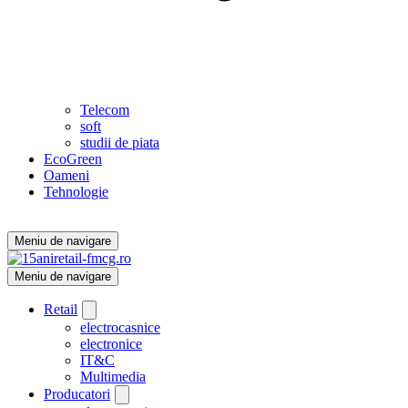
Telecom
soft
studii de piata
EcoGreen
Oameni
Tehnologie
Meniu de navigare
Meniu de navigare
Retail
electrocasnice
electronice
IT&C
Multimedia
Producatori