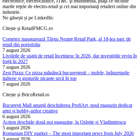
electronice, electrocasnice, IT&C şi multimedia, piaţă ce include
marile reţele de electro-retail şi cei mai importanţi retaileri online din
industrie.
Ne găsești și pe LinkedIn:
Citește și RetailFMCG.ro
Cometex inaugurează Târgu Neamț Retail Park, al 18-lea parc de
retail din portofoliu
7 august 2026
Livrările de spații de retail încetinesc în 2026, dar investițiile revin în
forță în 2027
7 august 2026
Zest Pizza: Ce pizza mănâncă bucureștenii – trufele, brânzeturile
italiene și gusturile picante urcă în top
7 august 2026
Citește și BricoRetail.ro
București Mall anunță deschiderea ProfiArt, noul magazin dedicat
artei și hobby-urilor creative
6 august 2026
Action deschide două noi magazine, la Orăștie și Vladimirescu
5 august 2026
Romanian DIY market – The most important news from July 2026
3 august 2026