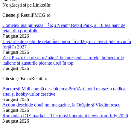
Ne găsești și pe LinkedIn:
Citește și RetailFMCG.ro
Cometex inaugurează Târgu Neamț Retail Park, al 18-lea parc de
retail din portofoliu
7 august 2026
Livrările de spații de retail încetinesc în 2026, dar investițiile revin în
forță în 2027
7 august 2026
Zest Pizza: Ce pizza mănâncă bucureștenii – trufele, brânzeturile
italiene și gusturile picante urcă în top
7 august 2026
Citește și BricoRetail.ro
București Mall anunță deschiderea ProfiArt, noul magazin dedicat
artei și hobby-urilor creative
6 august 2026
Action deschide două noi magazine, la Orăștie și Vladimirescu
5 august 2026
Romanian DIY market – The most important news from July 2026
3 august 2026