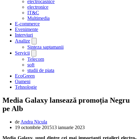
electrocasnice
electronice
IT&C
Multimedia
E-commerce
Evenimente
Interviuri
Analize
Sinteza saptamanii
Servicii
Telecom
soft
studii de piata
EcoGreen
Oameni
Tehnologie
Media Galaxy lansează promoția Negru
pe Alb
de
Andra Nicula
19 octombrie 2015
13 ianuarie 2023
Media Galaxy, unul dintre cei mai importanți retaileri electro-