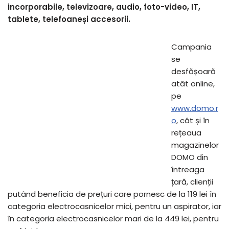
incorporabile, televizoare, audio, foto-video, IT,
tablete, telefoane
ș
i accesorii.
Campania
se
desfășoară
atât online,
pe
www.domo.r
o
, cât și în
rețeaua
magazinelor
DOMO din
întreaga
țară, clienții
putând beneficia de prețuri care pornesc de la 119 lei în
categoria electrocasnicelor mici, pentru un aspirator, iar
în categoria electrocasnicelor mari de la 449 lei, pentru