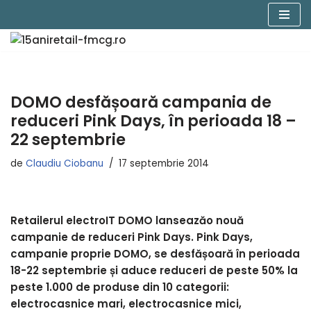
Sari
la
conținut
DOMO desfășoară campania de
reduceri Pink Days, în perioada 18 –
22 septembrie
de
Claudiu Ciobanu
17 septembrie 2014
Retailerul electroIT DOMO lanseaz
ă
o nou
ă
campanie de reduceri Pink Days. Pink Days,
campanie proprie DOMO, se desf
ăș
oar
ă
î
n perioada
18-22 septembrie
ș
i aduce reduceri de peste 50% la
peste 1.000 de produse din 10 categorii:
electrocasnice mari, electrocasnice mici,