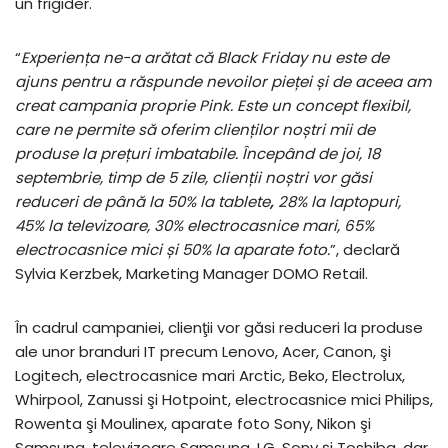
un frigider.
“
Experien
ț
a ne-a ar
ă
tat c
ă
Black Friday nu este de
ajuns pentru a r
ă
spunde nevoilor pie
ț
ei
ș
i de aceea am
creat campania proprie Pink. Este un concept flexibil,
care ne permite s
ă
oferim clien
ț
ilor no
ș
tri mii de
produse la pre
ț
uri imbatabile.
Î
ncep
â
nd de joi, 18
septembrie, timp de 5 zile, clien
ț
ii no
ș
tri vor g
ă
si
reduceri de p
â
n
ă
la 50% la tablete
,
28% la laptopuri,
45% la televizoare, 30% electrocasnice mari, 65%
electrocasnice mici
ș
i 50% la aparate foto.
”, declară
Sylvia Kerzbek, Marketing Manager DOMO Retail.
În cadrul campaniei, clienţii vor găsi reduceri la produse
ale unor branduri IT precum Lenovo, Acer, Canon, şi
Logitech, electrocasnice mari Arctic, Beko, Electrolux,
Whirpool, Zanussi şi Hotpoint, electrocasnice mici Philips,
Rowenta şi Moulinex, aparate foto Sony, Nikon şi
Samsung, televizoare Samsung, LG, Sony şi Toshiba, dar