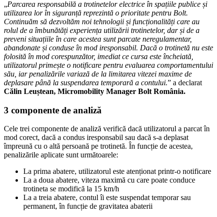
„
Parcarea responsabilă a trotinetelor electrice în spațiile publice și
utilizarea lor în siguranță reprezintă o prioritate pentru Bolt.
Continuăm să dezvoltăm noi tehnologii și funcționalități care au
rolul de a îmbunătăți experiența utilizării trotinetelor, dar și de a
preveni situațiile în care acestea sunt parcate neregulamentar,
abandonate și conduse în mod iresponsabil. Dacă o trotinetă nu este
folosită în mod corespunzător, imediat ce cursa este încheiată,
utilizatorul primește o notificare pentru evaluarea comportamentului
său, iar penalizările variază de la limitarea vitezei maxime de
deplasare până la suspendarea temporară a contului.
” a declarat
Călin Leuștean, Micromobility Manager Bolt România.
3 componente de analiză
Cele trei componente de analiză verifică dacă utilizatorul a parcat în
mod corect, dacă a condus iresponsabil sau dacă s-a deplasat
împreună cu o altă persoană pe trotinetă. În funcție de acestea,
penalizările aplicate sunt următoarele:
La prima abatere, utilizatorul este atenționat printr-o notificare
La a doua abatere, viteza maximă cu care poate conduce
trotineta se modifică la 15 km/h
La a treia abatere, contul îi este suspendat temporar sau
permanent, în funcție de gravitatea abaterii