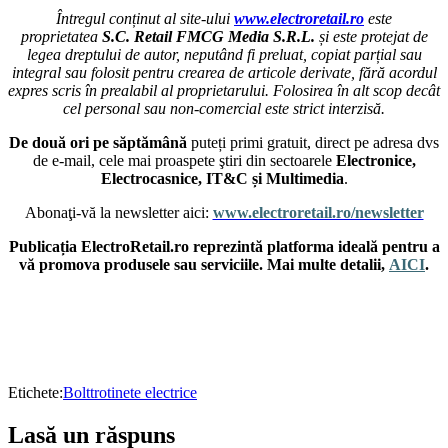
Întregul conținut al site-ului
www.electroretail.ro
este
proprietatea
S.C. Retail FMCG Media S.R.L.
și este protejat de
legea dreptului de autor, neputând fi preluat, copiat parțial sau
integral sau folosit pentru crearea de articole derivate, fără acordul
expres scris în prealabil al proprietarului. Folosirea în alt scop decât
cel personal sau non-comercial este strict interzisă.
De două ori pe săptămână
puteți primi gratuit, direct pe adresa dvs
de e-mail, cele mai proaspete ştiri din sectoarele
Electronice,
Electrocasnice, IT&C și Multimedia
.
Abonaţi-vă la newsletter aici:
www.electroretail.ro/newsletter
Publicația ElectroRetail.ro reprezintă platforma ideală pentru a
vă promova produsele sau serviciile. Mai multe detalii,
AICI
.
Etichete:
Bolt
trotinete electrice
Lasă un răspuns