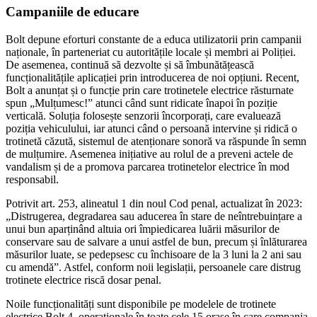
Campaniile de educare
Bolt depune eforturi constante de a educa utilizatorii prin campanii
naționale, în parteneriat cu autoritățile locale și membri ai Poliției.
De asemenea, continuă să dezvolte și să îmbunătățească
funcționalitățile aplicației prin introducerea de noi opțiuni. Recent,
Bolt a anunțat și o funcție prin care trotinetele electrice răsturnate
spun „Mulțumesc!” atunci când sunt ridicate înapoi în poziție
verticală. Soluția folosește senzorii încorporați, care evaluează
poziția vehiculului, iar atunci când o persoană intervine și ridică o
trotinetă căzută, sistemul de atenționare sonoră va răspunde în semn
de mulțumire. Asemenea inițiative au rolul de a preveni actele de
vandalism și de a promova parcarea trotinetelor electrice în mod
responsabil.
Potrivit art. 253, alineatul 1 din noul Cod penal, actualizat în 2023:
„Distrugerea, degradarea sau aducerea în stare de neîntrebuințare a
unui bun aparținând altuia ori împiedicarea luării măsurilor de
conservare sau de salvare a unui astfel de bun, precum și înlăturarea
măsurilor luate, se pedepsesc cu închisoare de la 3 luni la 2 ani sau
cu amendă”. Astfel, conform noii legislații, persoanele care distrug
trotinete electrice riscă dosar penal.
Noile funcționalități sunt disponibile pe modelele de trotinete
electrice Bolt 4, operaționale în toate cele 15 orașe în care compania