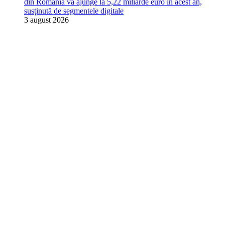
din România va ajunge la 5,22 miliarde euro în acest an,
susținută de segmentele digitale
3 august 2026