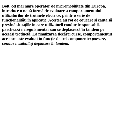
Bolt, cel mai mare operator de micromobilitate din Europa,
introduce o nouă formă de evaluare a comportamentului
utilizatorilor de trotinete electrice, printr-o serie de
funcționalități în aplicație. Acestea au rol de educare și caută să
prevină situațiile în care utilizatorii conduc iresponsabil,
parchează neregulamentar sau se deplasează în tandem pe
aceeași trotinetă. La finalizarea fiecărei curse, comportamentul
acestora este evaluat în funcție de trei componente:
parcare
,
condus nesăbuit
și
deplasare în tandem
.