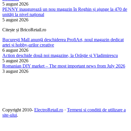
5 august 2026
PENNY inaugurează un nou magazin în Reghin și ajunge la 470 de
unități la nivel național
5 august 2026
Citește și BricoRetail.ro
București Mall anunță deschiderea ProfiArt, noul magazin dedicat
artei și hobby-urilor creative
6 august 2026
Action deschide două noi magazine, la Orăștie și Vladimirescu
5 august 2026
Romanian DIY market – The most important news from July 2026
3 august 2026
Copyright 2010-
ElectroRetail.ro
·
Termeni si conditii de utilizare a
site-ului
.