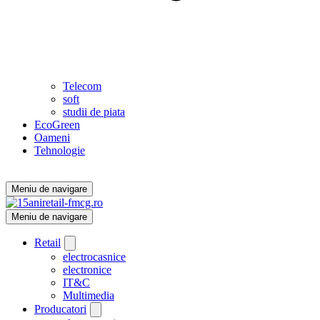
Telecom
soft
studii de piata
EcoGreen
Oameni
Tehnologie
Meniu de navigare
Meniu de navigare
Retail
electrocasnice
electronice
IT&C
Multimedia
Producatori