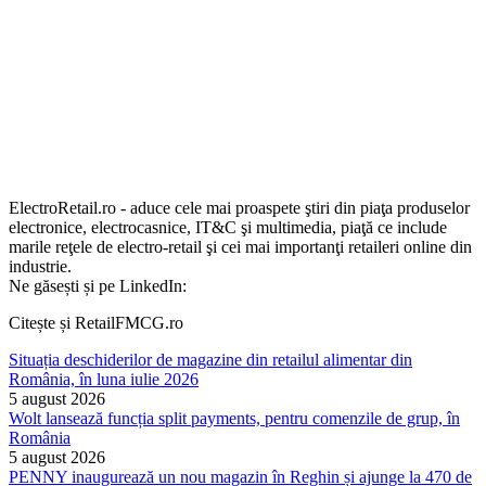
ElectroRetail.ro - aduce cele mai proaspete ştiri din piaţa produselor
electronice, electrocasnice, IT&C şi multimedia, piaţă ce include
marile reţele de electro-retail şi cei mai importanţi retaileri online din
industrie.
Ne găsești și pe LinkedIn:
Citește și RetailFMCG.ro
Situația deschiderilor de magazine din retailul alimentar din
România, în luna iulie 2026
5 august 2026
Wolt lansează funcția split payments, pentru comenzile de grup, în
România
5 august 2026
PENNY inaugurează un nou magazin în Reghin și ajunge la 470 de