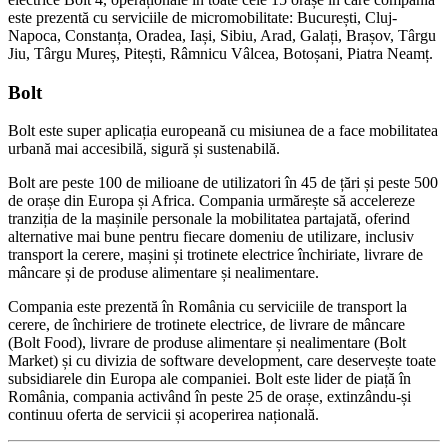
este prezentă cu serviciile de micromobilitate: București, Cluj-
Napoca, Constanța, Oradea, Iași, Sibiu, Arad, Galați, Brașov, Târgu
Jiu, Târgu Mureș, Pitești, Râmnicu Vâlcea, Botoșani, Piatra Neamț.
Bolt
Bolt este super aplicația europeană cu misiunea de a face mobilitatea
urbană mai accesibilă, sigură și sustenabilă.
Bolt are peste 100 de milioane de utilizatori în 45 de țări și peste 500
de orașe din Europa și Africa. Compania urmărește să accelereze
tranziția de la mașinile personale la mobilitatea partajată, oferind
alternative mai bune pentru fiecare domeniu de utilizare, inclusiv
transport la cerere, mașini și trotinete electrice închiriate, livrare de
mâncare și de produse alimentare și nealimentare.
Compania este prezentă în România cu serviciile de transport la
cerere, de închiriere de trotinete electrice, de livrare de mâncare
(Bolt Food), livrare de produse alimentare și nealimentare (Bolt
Market) și cu divizia de software development, care deservește toate
subsidiarele din Europa ale companiei. Bolt este lider de piață în
România, compania activând în peste 25 de orașe, extinzându-și
continuu oferta de servicii și acoperirea națională.