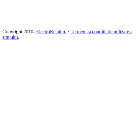
Copyright 2010-
ElectroRetail.ro
·
Termeni si conditii de utilizare a
site-ului
.