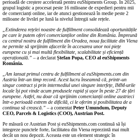
perioadă de creștere accelerată pentru euShipments Group. În 2025,
grupul logistic a procesat peste 16 milioane de expedieri pentru mii
de comercianți online, iar de atunci gestionează în medie peste 2
milioane de livrări pe lună la nivelul întregii sale rețele.
„Extinderea rețelei noastre de fulfillment consolidează oportunitățile
pe care le putem oferi comercianților online din România. Împreună
cu centrul nostru de fulfillment din Oradea, noua facilitate din Viena
ne permite să sprijinim afacerile în accesarea unor noi piețe
europene cu și mai multă flexibilitate, scalabilitate și eficiență
operațională.”
– a declarat
Ștefan Popa, CEO al euShipments
România.
„Am lansat primul centru de fulfillment al euShipments.com din
Austria într-un timp record. Acest lucru înseamnă că, printr-un
singur contract și prin intermediul unei singure interfețe, IMM-urile
locale își pot vinde acum produsele rapid și ușor în peste 27 de țări
europene. Astfel, nu doar că sprijinim comercianții online austrieci
într-o perioadă extrem de dificilă, ci le oferim și posibilitatea de a
continua să crească.”
– a comentat
Peter Umundum, Deputy
CEO, Parcels & Logistics (COO), Austrian Post.
Pe măsură ce Austrian Post și euShipments.com continuă să își
integreze punctele forte, facilitatea din Viena reprezintă mai mult
decât un nou depozit. Aceasta este un element strategic în