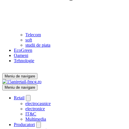
Telecom
soft
studii de piata
EcoGreen
Oameni
Tehnologie
Meniu de navigare
Meniu de navigare
Retail
electrocasnice
electronice
IT&C
Multimedia
Producatori