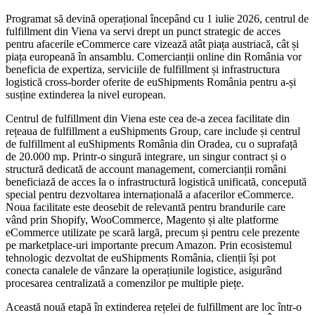
Programat să devină operațional începând cu 1 iulie 2026, centrul de
fulfillment din Viena va servi drept un punct strategic de acces
pentru afacerile eCommerce care vizează atât piața austriacă, cât și
piața europeană în ansamblu. Comercianții online din România vor
beneficia de expertiza, serviciile de fulfillment și infrastructura
logistică cross-border oferite de euShipments România pentru a-și
susține extinderea la nivel european.
Centrul de fulfillment din Viena este cea de-a zecea facilitate din
rețeaua de fulfillment a euShipments Group, care include și centrul
de fulfillment al euShipments România din Oradea, cu o suprafață
de 20.000 mp. Printr-o singură integrare, un singur contract și o
structură dedicată de account management, comercianții români
beneficiază de acces la o infrastructură logistică unificată, concepută
special pentru dezvoltarea internațională a afacerilor eCommerce.
Noua facilitate este deosebit de relevantă pentru brandurile care
vând prin Shopify, WooCommerce, Magento și alte platforme
eCommerce utilizate pe scară largă, precum și pentru cele prezente
pe marketplace-uri importante precum Amazon. Prin ecosistemul
tehnologic dezvoltat de euShipments România, clienții își pot
conecta canalele de vânzare la operațiunile logistice, asigurând
procesarea centralizată a comenzilor pe multiple piețe.
Această nouă etapă în extinderea rețelei de fulfillment are loc într-o