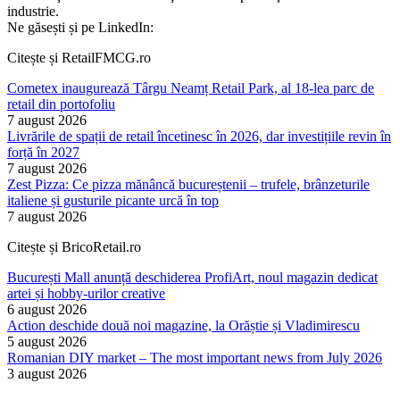
industrie.
Ne găsești și pe LinkedIn:
Citește și RetailFMCG.ro
Cometex inaugurează Târgu Neamț Retail Park, al 18-lea parc de
retail din portofoliu
7 august 2026
Livrările de spații de retail încetinesc în 2026, dar investițiile revin în
forță în 2027
7 august 2026
Zest Pizza: Ce pizza mănâncă bucureștenii – trufele, brânzeturile
italiene și gusturile picante urcă în top
7 august 2026
Citește și BricoRetail.ro
București Mall anunță deschiderea ProfiArt, noul magazin dedicat
artei și hobby-urilor creative
6 august 2026
Action deschide două noi magazine, la Orăștie și Vladimirescu
5 august 2026
Romanian DIY market – The most important news from July 2026
3 august 2026