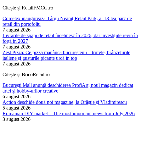
Citește și RetailFMCG.ro
Cometex inaugurează Târgu Neamț Retail Park, al 18-lea parc de
retail din portofoliu
7 august 2026
Livrările de spații de retail încetinesc în 2026, dar investițiile revin în
forță în 2027
7 august 2026
Zest Pizza: Ce pizza mănâncă bucureștenii – trufele, brânzeturile
italiene și gusturile picante urcă în top
7 august 2026
Citește și BricoRetail.ro
București Mall anunță deschiderea ProfiArt, noul magazin dedicat
artei și hobby-urilor creative
6 august 2026
Action deschide două noi magazine, la Orăștie și Vladimirescu
5 august 2026
Romanian DIY market – The most important news from July 2026
3 august 2026