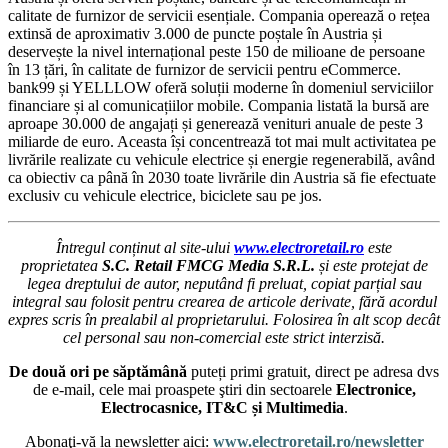
calitate de furnizor de servicii esențiale. Compania operează o rețea
extinsă de aproximativ 3.000 de puncte poștale în Austria și
deservește la nivel internațional peste 150 de milioane de persoane
în 13 țări, în calitate de furnizor de servicii pentru eCommerce.
bank99 și YELLLOW oferă soluții moderne în domeniul serviciilor
financiare și al comunicațiilor mobile. Compania listată la bursă are
aproape 30.000 de angajați și generează venituri anuale de peste 3
miliarde de euro. Aceasta își concentrează tot mai mult activitatea pe
livrările realizate cu vehicule electrice și energie regenerabilă, având
ca obiectiv ca până în 2030 toate livrările din Austria să fie efectuate
exclusiv cu vehicule electrice, biciclete sau pe jos.
Întregul conținut al site-ului
www.electroretail.ro
este
proprietatea
S.C. Retail FMCG Media S.R.L.
și este protejat de
legea dreptului de autor, neputând fi preluat, copiat parțial sau
integral sau folosit pentru crearea de articole derivate, fără acordul
expres scris în prealabil al proprietarului. Folosirea în alt scop decât
cel personal sau non-comercial este strict interzisă.
De două ori pe săptămână
puteți primi gratuit, direct pe adresa dvs
de e-mail, cele mai proaspete ştiri din sectoarele
Electronice,
Electrocasnice, IT&C și Multimedia
.
Abonaţi-vă la newsletter aici:
www.electroretail.ro/newsletter