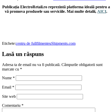
Publicația ElectroRetail.ro reprezintă platforma ideală pentru a
vă promova produsele sau serviciile. Mai multe detalii,
AICI
.
Etichete:
centru de fullfilment
euShipments.com
Lasă un răspuns
Adresa ta de email nu va fi publicată.
Câmpurile obligatorii sunt
marcate cu
*
Nume
*
Email
*
Site web
Comentariu
*