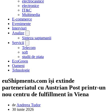
electrocasnice
electronice
IT&C
Multimedia
E-commerce
Evenimente
Interviuri
Analize
Sinteza saptamanii
Servicii
Telecom
soft
studii de piata
EcoGreen
Oameni
Tehnologie
euShipments.com își extinde
parteneriatul cu Austrian Post printr-un
nou centru de fulfillment în Viena
de
Andreea Tudor
30 iunie 2026