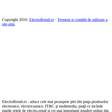
Copyright 2010-
ElectroRetail.ro
·
Termeni si conditii de utilizare a
site-ului
.
ElectroRetail.ro - aduce cele mai proaspete ştiri din piaţa produselor
electronice, electrocasnice, IT&C şi multimedia, piaţă ce include
marile reţele de electro-retail şi cei mai importanţi retaileri online din