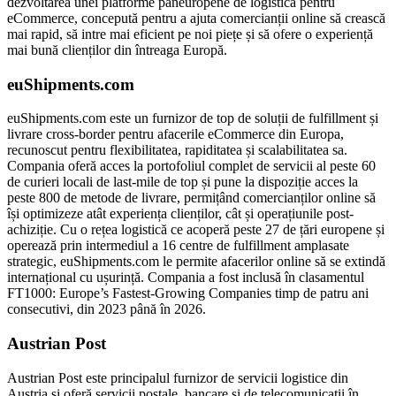
dezvoltarea unei platforme paneuropene de logistică pentru
eCommerce, concepută pentru a ajuta comercianții online să crească
mai rapid, să intre mai eficient pe noi piețe și să ofere o experiență
mai bună clienților din întreaga Europă.
euShipments.com
euShipments.com este un furnizor de top de soluții de fulfillment și
livrare cross-border pentru afacerile eCommerce din Europa,
recunoscut pentru flexibilitatea, rapiditatea și scalabilitatea sa.
Compania oferă acces la portofoliul complet de servicii al peste 60
de curieri locali de last-mile de top și pune la dispoziție acces la
peste 800 de metode de livrare, permițând comercianților online să
își optimizeze atât experiența clienților, cât și operațiunile post-
achiziție. Cu o rețea logistică ce acoperă peste 27 de țări europene și
operează prin intermediul a 16 centre de fulfillment amplasate
strategic, euShipments.com le permite afacerilor online să se extindă
internațional cu ușurință. Compania a fost inclusă în clasamentul
FT1000: Europe’s Fastest-Growing Companies timp de patru ani
consecutivi, din 2023 până în 2026.
Austrian Post
Austrian Post este principalul furnizor de servicii logistice din
Austria și oferă servicii poștale, bancare și de telecomunicații în