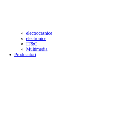
electrocasnice
electronice
IT&C
Multimedia
Producatori