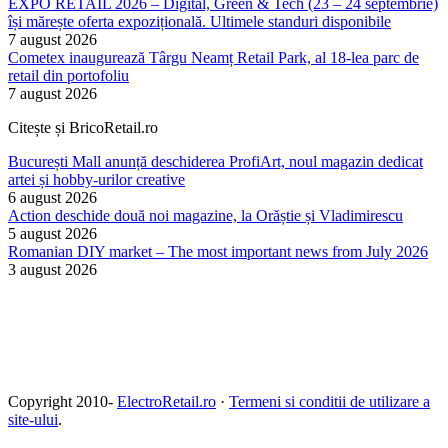
EXPO RETAIL 2026 – Digital, Green & Tech (23 – 24 septembrie)
își mărește oferta expozițională. Ultimele standuri disponibile
7 august 2026
Cometex inaugurează Târgu Neamț Retail Park, al 18-lea parc de
retail din portofoliu
7 august 2026
Citește și BricoRetail.ro
București Mall anunță deschiderea ProfiArt, noul magazin dedicat
artei și hobby-urilor creative
6 august 2026
Action deschide două noi magazine, la Orăștie și Vladimirescu
5 august 2026
Romanian DIY market – The most important news from July 2026
3 august 2026
Copyright 2010-
ElectroRetail.ro
·
Termeni si conditii de utilizare a
site-ului
.