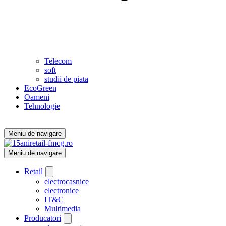
Telecom
soft
studii de piata
EcoGreen
Oameni
Tehnologie
Meniu de navigare
Meniu de navigare
Retail
electrocasnice
electronice
IT&C
Multimedia
Producatori