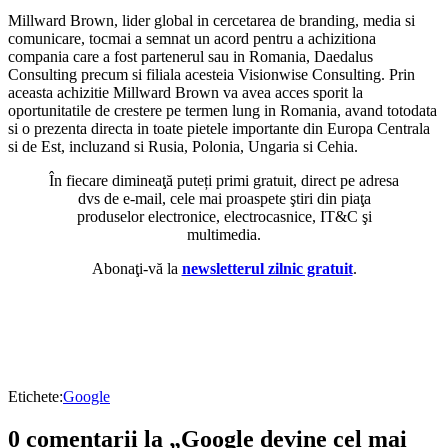
Millward Brown, lider global in cercetarea de branding, media si
comunicare, tocmai a semnat un acord pentru a achizitiona
compania care a fost partenerul sau in Romania, Daedalus
Consulting precum si filiala acesteia Visionwise Consulting. Prin
aceasta achizitie Millward Brown va avea acces sporit la
oportunitatile de crestere pe termen lung in Romania, avand totodata
si o prezenta directa in toate pietele importante din Europa Centrala
si de Est, incluzand si Rusia, Polonia, Ungaria si Cehia.
În fiecare dimineaţă puteți primi gratuit, direct pe adresa
dvs de e-mail, cele mai proaspete ştiri din piaţa
produselor electronice, electrocasnice, IT&C şi
multimedia.
Abonaţi-vă la
newsletterul zilnic gratuit
.
Etichete:
Google
0 comentarii la „Google devine cel mai