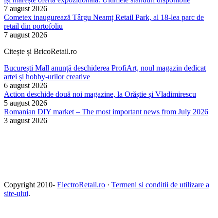
7 august 2026
Cometex inaugurează Târgu Neamț Retail Park, al 18-lea parc de
retail din portofoliu
7 august 2026
Citește și BricoRetail.ro
București Mall anunță deschiderea ProfiArt, noul magazin dedicat
artei și hobby-urilor creative
6 august 2026
Action deschide două noi magazine, la Orăștie și Vladimirescu
5 august 2026
Romanian DIY market – The most important news from July 2026
3 august 2026
Copyright 2010-
ElectroRetail.ro
·
Termeni si conditii de utilizare a
site-ului
.