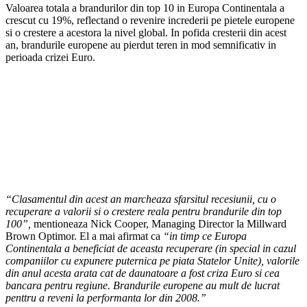
Valoarea totala a brandurilor din top 10 in Europa Continentala a
crescut cu 19%, reflectand o revenire increderii pe pietele europene
si o crestere a acestora la nivel global. In pofida cresterii din acest
an, brandurile europene au pierdut teren in mod semnificativ in
perioada crizei Euro.
“Clasamentul din acest an marcheaza sfarsitul recesiunii, cu o
recuperare a valorii si o crestere reala pentru brandurile din top
100”,
mentioneaza Nick Cooper, Managing Director la Millward
Brown Optimor. El a mai afirmat ca
“in timp ce Europa
Continentala a beneficiat de aceasta recuperare (in special in cazul
companiilor cu expunere puternica pe piata Statelor Unite), valorile
din anul acesta arata cat de daunatoare a fost criza Euro si cea
bancara pentru regiune. Brandurile europene au mult de lucrat
penttru a reveni la performanta lor din 2008.”