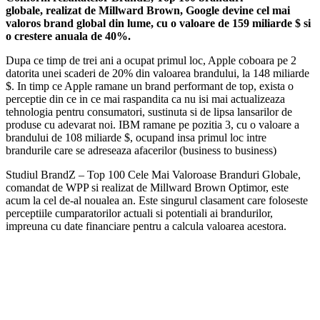
globale, realizat de Millward Brown, Google devine cel mai
valoros brand global din lume, cu o valoare de 159 miliarde $ si
o crestere anuala de 40%.
Dupa ce timp de trei ani a ocupat primul loc, Apple coboara pe 2
datorita unei scaderi de 20% din valoarea brandului, la 148 miliarde
$. In timp ce Apple ramane un brand performant de top, exista o
perceptie din ce in ce mai raspandita ca nu isi mai actualizeaza
tehnologia pentru consumatori, sustinuta si de lipsa lansarilor de
produse cu adevarat noi. IBM ramane pe pozitia 3, cu o valoare a
brandului de 108 miliarde $, ocupand insa primul loc intre
brandurile care se adreseaza afacerilor (business to business)
Studiul BrandZ – Top 100 Cele Mai Valoroase Branduri Globale,
comandat de WPP si realizat de Millward Brown Optimor, este
acum la cel de-al noualea an. Este singurul clasament care foloseste
perceptiile cumparatorilor actuali si potentiali ai brandurilor,
impreuna cu date financiare pentru a calcula valoarea acestora.