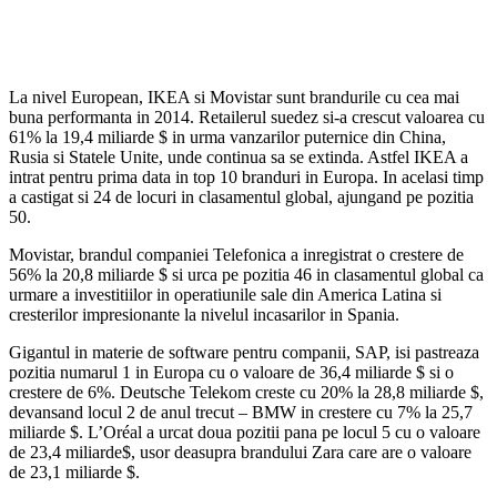
La nivel European, IKEA si Movistar sunt brandurile cu cea mai
buna performanta in 2014. Retailerul suedez si-a crescut valoarea cu
61% la 19,4 miliarde $ in urma vanzarilor puternice din China,
Rusia si Statele Unite, unde continua sa se extinda. Astfel IKEA a
intrat pentru prima data in top 10 branduri in Europa. In acelasi timp
a castigat si 24 de locuri in clasamentul global, ajungand pe pozitia
50.
Movistar, brandul companiei Telefonica a inregistrat o crestere de
56% la 20,8 miliarde $ si urca pe pozitia 46 in clasamentul global ca
urmare a investitiilor in operatiunile sale din America Latina si
cresterilor impresionante la nivelul incasarilor in Spania.
Gigantul in materie de software pentru companii, SAP, isi pastreaza
pozitia numarul 1 in Europa cu o valoare de 36,4 miliarde $ si o
crestere de 6%. Deutsche Telekom creste cu 20% la 28,8 miliarde $,
devansand locul 2 de anul trecut – BMW in crestere cu 7% la 25,7
miliarde $. L’Oréal a urcat doua pozitii pana pe locul 5 cu o valoare
de 23,4 miliarde$, usor deasupra brandului Zara care are o valoare
de 23,1 miliarde $.