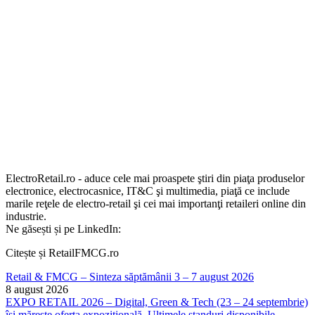
ElectroRetail.ro - aduce cele mai proaspete ştiri din piaţa produselor
electronice, electrocasnice, IT&C şi multimedia, piaţă ce include
marile reţele de electro-retail şi cei mai importanţi retaileri online din
industrie.
Ne găsești și pe LinkedIn:
Citește și RetailFMCG.ro
Retail & FMCG – Sinteza săptămânii 3 – 7 august 2026
8 august 2026
EXPO RETAIL 2026 – Digital, Green & Tech (23 – 24 septembrie)
își mărește oferta expozițională. Ultimele standuri disponibile