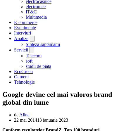
electrocasnice
electronice
IT&C
Multimedia
E-commerce
Evenimente
Interviuri
Analize
Sinteza saptamanii
Servicii
Telecom
soft
studii de piata
EcoGreen
Oameni
Tehnologie
Google devine cel mai valoros brand
global din lume
de
Alina
22 mai 2014
13 ianuarie 2023
Conform rezultatelor BrandZ, Top 100 branduri