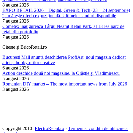
8 august 2026
EXPO RETAIL 2026 – Digital, Green & Tech (23 – 24 septembrie)
își mărește oferta expozițională. Ultimele standuri disponibile
7 august 2026
Cometex inaugurează Târgu Neamț Retail Park, al 18-lea parc de
retail din portofoliu
7 august 2026
Citește și BricoRetail.ro
București Mall anunță deschiderea ProfiArt, noul magazin dedicat
artei și hobby-urilor creative
6 august 2026
Action deschide două noi magazine, la Orăștie și Vladimirescu
5 august 2026
Romanian DIY market – The most important news from July 2026
3 august 2026
Copyright 2010-
ElectroRetail.ro
·
Termeni si conditii de utilizare a