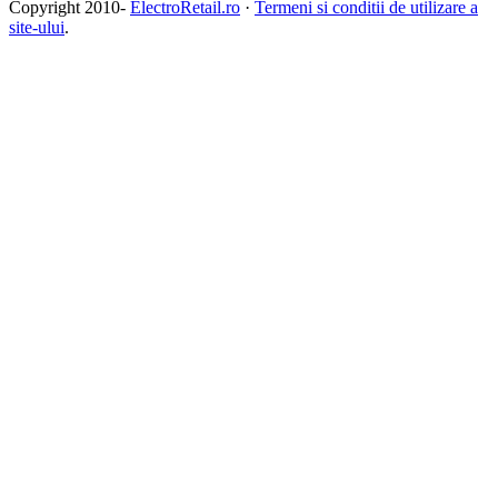
Copyright 2010-
ElectroRetail.ro
·
Termeni si conditii de utilizare a
site-ului
.