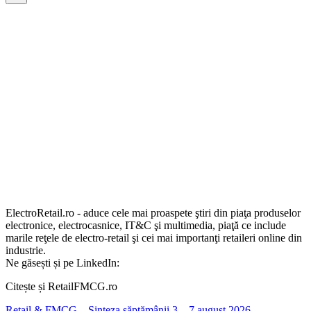
ElectroRetail.ro - aduce cele mai proaspete ştiri din piaţa produselor
electronice, electrocasnice, IT&C şi multimedia, piaţă ce include
marile reţele de electro-retail şi cei mai importanţi retaileri online din
industrie.
Ne găsești și pe LinkedIn:
Citește și RetailFMCG.ro
Retail & FMCG – Sinteza săptămânii 3 – 7 august 2026