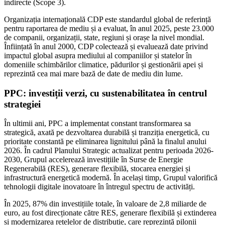
indirecte (Scope 3).
Organizația internațională CDP este standardul global de referință
pentru raportarea de mediu și a evaluat, în anul 2025, peste 23.000
de companii, organizații, state, regiuni și orașe la nivel mondial.
Înființată în anul 2000, CDP colectează și evaluează date privind
impactul global asupra mediului al companiilor și statelor în
domeniile schimbărilor climatice, pădurilor și gestionării apei și
reprezintă cea mai mare bază de date de mediu din lume.
PPC: investiții verzi, cu sustenabilitatea în centrul
strategiei
În ultimii ani, PPC a implementat constant transformarea sa
strategică, axată pe dezvoltarea durabilă și tranziția energetică, cu
prioritate constantă pe eliminarea lignitului până la finalul anului
2026. În cadrul Planului Strategic actualizat pentru perioada 2026-
2030, Grupul accelerează investițiile în Surse de Energie
Regenerabilă (RES), generare flexibilă, stocarea energiei și
infrastructură energetică modernă. În același timp, Grupul valorifică
tehnologii digitale inovatoare în întregul spectru de activități.
În 2025, 87% din investițiile totale, în valoare de 2,8 miliarde de
euro, au fost direcționate către RES, generare flexibilă și extinderea
și modernizarea rețelelor de distribuție, care reprezintă pilonii