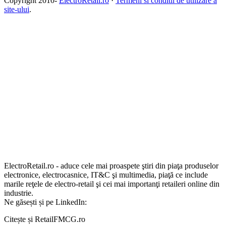
Copyright 2010-
ElectroRetail.ro
·
Termeni si conditii de utilizare a
site-ului
.
ElectroRetail.ro - aduce cele mai proaspete ştiri din piaţa produselor
electronice, electrocasnice, IT&C şi multimedia, piaţă ce include
marile reţele de electro-retail şi cei mai importanţi retaileri online din
industrie.
Ne găsești și pe LinkedIn:
Citește și RetailFMCG.ro