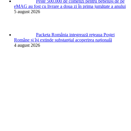
Peste 500.000 de comenzi pentru bebeluși de pe
eMAG au fost cu livrare a doua zi în prima jumătate a anului
5 august 2026
Packeta România integrează rețeaua Poștei
Române și își extinde substanțial acoperirea națională
4 august 2026