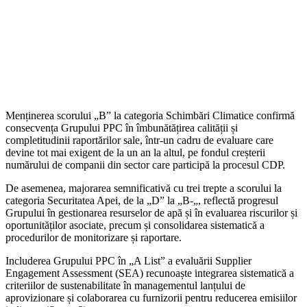
Menținerea scorului „B” la categoria Schimbări Climatice confirmă
consecvența Grupului PPC în îmbunătățirea calității și
completitudinii raportărilor sale, într-un cadru de evaluare care
devine tot mai exigent de la un an la altul, pe fondul creșterii
numărului de companii din sector care participă la procesul CDP.
De asemenea, majorarea semnificativă cu trei trepte a scorului la
categoria Securitatea Apei, de la „D” la „B-„, reflectă progresul
Grupului în gestionarea resurselor de apă și în evaluarea riscurilor și
oportunităților asociate, precum și consolidarea sistematică a
procedurilor de monitorizare și raportare.
Includerea Grupului PPC în „A List” a evaluării Supplier
Engagement Assessment (SEA) recunoaște integrarea sistematică a
criteriilor de sustenabilitate în managementul lanțului de
aprovizionare și colaborarea cu furnizorii pentru reducerea emisiilor