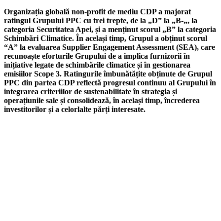
Organizația globală non-profit de mediu CDP a majorat
ratingul Grupului PPC cu trei trepte, de la „D” la „B-„, la
categoria Securitatea Apei, și a menținut scorul „B” la categoria
Schimbări Climatice. În același timp, Grupul a obținut scorul
“A” la evaluarea Supplier Engagement Assessment (SEA), care
recunoaște eforturile Grupului de a implica furnizorii în
inițiative legate de schimbările climatice și în gestionarea
emisiilor Scope 3. Ratingurile îmbunătățite obținute de Grupul
PPC din partea CDP reflectă progresul continuu al Grupului în
integrarea criteriilor de sustenabilitate în strategia și
operațiunile sale și consolidează, în același timp, încrederea
investitorilor și a celorlalte părți interesate.