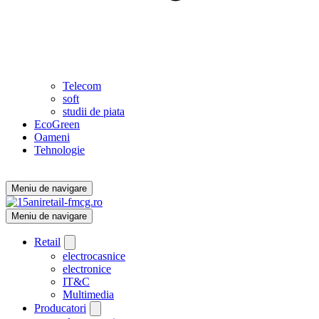
Telecom
soft
studii de piata
EcoGreen
Oameni
Tehnologie
Meniu de navigare
Meniu de navigare
Retail
electrocasnice
electronice
IT&C
Multimedia
Producatori