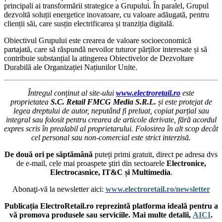
principali ai transformării strategice a Grupului. În paralel, Grupul
dezvoltă soluții energetice inovatoare, cu valoare adăugată, pentru
clienții săi, care susțin electrificarea și tranziția digitală.
Obiectivul Grupului este crearea de valoare socioeconomică
partajată, care să răspundă nevoilor tuturor părților interesate și să
contribuie substanțial la atingerea Obiectivelor de Dezvoltare
Durabilă ale Organizației Națiunilor Unite.
Întregul conținut al site-ului
www.electroretail.ro
este
proprietatea
S.C. Retail FMCG Media S.R.L.
și este protejat de
legea dreptului de autor, neputând fi preluat, copiat parțial sau
integral sau folosit pentru crearea de articole derivate, fără acordul
expres scris în prealabil al proprietarului. Folosirea în alt scop decât
cel personal sau non-comercial este strict interzisă.
De două ori pe săptămână
puteți primi gratuit, direct pe adresa dvs
de e-mail, cele mai proaspete ştiri din sectoarele
Electronice,
Electrocasnice, IT&C și Multimedia
.
Abonaţi-vă la newsletter aici:
www.electroretail.ro/newsletter
Publicația ElectroRetail.ro reprezintă platforma ideală pentru a
vă promova produsele sau serviciile. Mai multe detalii,
AICI
.