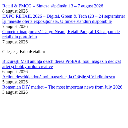
Retail & FMCG – Sinteza săptămânii 3 – 7 august 2026
8 august 2026
EXPO RETAIL 2026 – Digital, Green & Tech (23 – 24 septembrie)
își mărește oferta expozițională. Ultimele standuri disponibile
7 august 2026
Cometex inaugurează Târgu Neamț Retail Park, al 18-lea parc de
retail din portofoliu
7 august 2026
Citește și BricoRetail.ro
București Mall anunță deschiderea ProfiArt, noul magazin dedicat
artei și hobby-urilor creative
6 august 2026
Action deschide două noi magazine, la Orăștie și Vladimirescu
5 august 2026
Romanian DIY market – The most important news from July 2026
3 august 2026