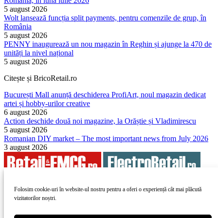
România, în luna iulie 2026
5 august 2026
Wolt lansează funcția split payments, pentru comenzile de grup, în
România
5 august 2026
PENNY inaugurează un nou magazin în Reghin și ajunge la 470 de
unități la nivel național
5 august 2026
Citește și BricoRetail.ro
București Mall anunță deschiderea ProfiArt, noul magazin dedicat
artei și hobby-urilor creative
6 august 2026
Action deschide două noi magazine, la Orăștie și Vladimirescu
5 august 2026
Romanian DIY market – The most important news from July 2026
3 august 2026
Folosim cookie-uri în website-ul nostru pentru a oferi o experiență cât mai plăcută
vizitatorilor noștri.
Copyright 2010-
ElectroRetail.ro
·
Termeni si conditii de utilizare a