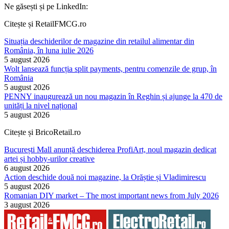
Ne găsești și pe LinkedIn:
Citește și RetailFMCG.ro
Situația deschiderilor de magazine din retailul alimentar din
România, în luna iulie 2026
5 august 2026
Wolt lansează funcția split payments, pentru comenzile de grup, în
România
5 august 2026
PENNY inaugurează un nou magazin în Reghin și ajunge la 470 de
unități la nivel național
5 august 2026
Citește și BricoRetail.ro
București Mall anunță deschiderea ProfiArt, noul magazin dedicat
artei și hobby-urilor creative
6 august 2026
Action deschide două noi magazine, la Orăștie și Vladimirescu
5 august 2026
Romanian DIY market – The most important news from July 2026
3 august 2026