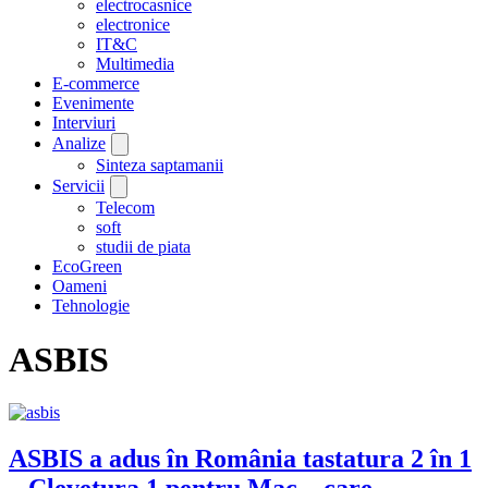
electrocasnice
electronice
IT&C
Multimedia
E-commerce
Evenimente
Interviuri
Analize
Sinteza saptamanii
Servicii
Telecom
soft
studii de piata
EcoGreen
Oameni
Tehnologie
ASBIS
ASBIS a adus în România tastatura 2 în 1
– Clevetura 1 pentru Mac – care