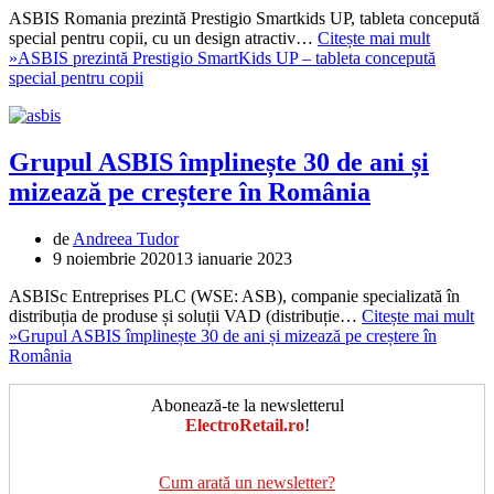
ASBIS Romania prezintă Prestigio Smartkids UP, tableta concepută
special pentru copii, cu un design atractiv…
Citește mai mult
»
ASBIS prezintă Prestigio SmartKids UP – tableta concepută
special pentru copii
Grupul ASBIS împlinește 30 de ani și
mizează pe creștere în România
de
Andreea Tudor
9 noiembrie 2020
13 ianuarie 2023
ASBISc Entreprises PLC (WSE: ASB), companie specializată în
distribuția de produse și soluții VAD (distribuție…
Citește mai mult
»
Grupul ASBIS împlinește 30 de ani și mizează pe creștere în
România
Abonează-te la newsletterul
ElectroRetail.ro
!
Cum arată un newsletter?