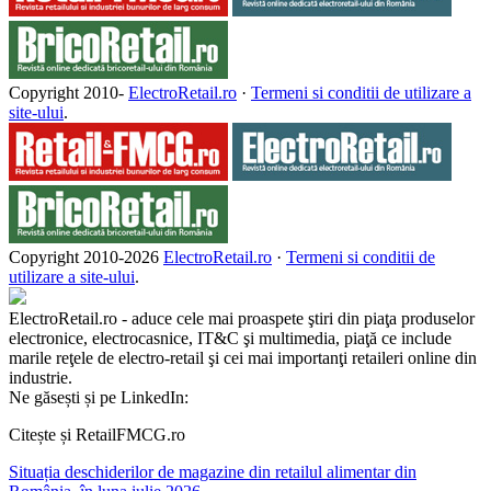
Copyright 2010-
ElectroRetail.ro
·
Termeni si conditii de utilizare a
site-ului
.
Copyright 2010-
2026
ElectroRetail.ro
·
Termeni si conditii de
utilizare a site-ului
.
ElectroRetail.ro - aduce cele mai proaspete ştiri din piaţa produselor
electronice, electrocasnice, IT&C şi multimedia, piaţă ce include
marile reţele de electro-retail şi cei mai importanţi retaileri online din
industrie.
Ne găsești și pe LinkedIn:
Citește și RetailFMCG.ro
Situația deschiderilor de magazine din retailul alimentar din