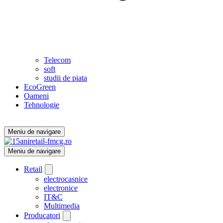
Telecom
soft
studii de piata
EcoGreen
Oameni
Tehnologie
Meniu de navigare
Meniu de navigare
Retail
electrocasnice
electronice
IT&C
Multimedia
Producatori