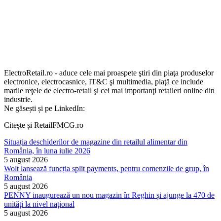
ElectroRetail.ro - aduce cele mai proaspete ştiri din piaţa produselor
electronice, electrocasnice, IT&C şi multimedia, piaţă ce include
marile reţele de electro-retail şi cei mai importanţi retaileri online din
industrie.
Ne găsești și pe LinkedIn:
Citește și RetailFMCG.ro
Situația deschiderilor de magazine din retailul alimentar din
România, în luna iulie 2026
5 august 2026
Wolt lansează funcția split payments, pentru comenzile de grup, în
România
5 august 2026
PENNY inaugurează un nou magazin în Reghin și ajunge la 470 de
unități la nivel național
5 august 2026