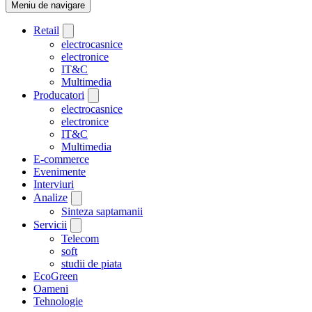
Meniu de navigare
Retail
electrocasnice
electronice
IT&C
Multimedia
Producatori
electrocasnice
electronice
IT&C
Multimedia
E-commerce
Evenimente
Interviuri
Analize
Sinteza saptamanii
Servicii
Telecom
soft
studii de piata
EcoGreen
Oameni
Tehnologie