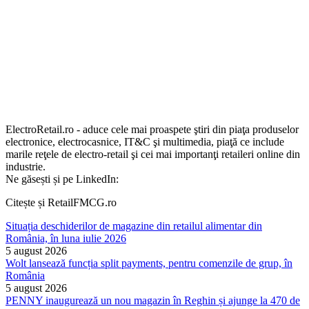
ElectroRetail.ro - aduce cele mai proaspete ştiri din piaţa produselor
electronice, electrocasnice, IT&C şi multimedia, piaţă ce include
marile reţele de electro-retail şi cei mai importanţi retaileri online din
industrie.
Ne găsești și pe LinkedIn:
Citește și RetailFMCG.ro
Situația deschiderilor de magazine din retailul alimentar din
România, în luna iulie 2026
5 august 2026
Wolt lansează funcția split payments, pentru comenzile de grup, în
România
5 august 2026
PENNY inaugurează un nou magazin în Reghin și ajunge la 470 de