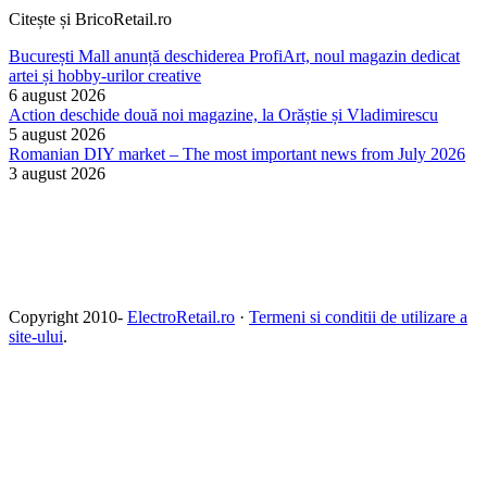
Citește și BricoRetail.ro
București Mall anunță deschiderea ProfiArt, noul magazin dedicat
artei și hobby-urilor creative
6 august 2026
Action deschide două noi magazine, la Orăștie și Vladimirescu
5 august 2026
Romanian DIY market – The most important news from July 2026
3 august 2026
Copyright 2010-
ElectroRetail.ro
·
Termeni si conditii de utilizare a
site-ului
.