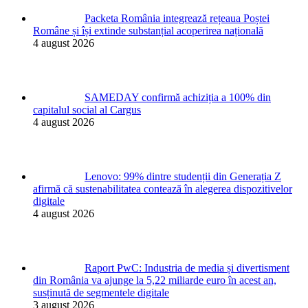
Packeta România integrează rețeaua Poștei
Române și își extinde substanțial acoperirea națională
4 august 2026
SAMEDAY confirmă achiziția a 100% din
capitalul social al Cargus
4 august 2026
Lenovo: 99% dintre studenții din Generația Z
afirmă că sustenabilitatea contează în alegerea dispozitivelor
digitale
4 august 2026
Raport PwC: Industria de media și divertisment
din România va ajunge la 5,22 miliarde euro în acest an,
susținută de segmentele digitale
3 august 2026