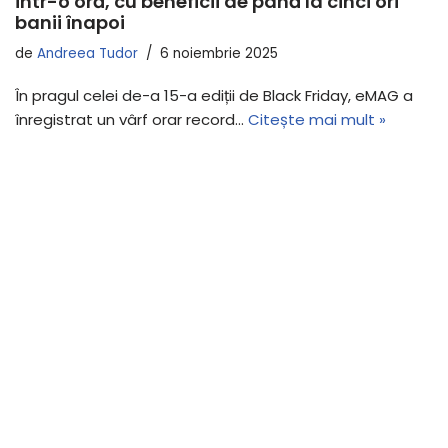
într-o oră, cu beneficii de până la cinci ori
banii înapoi
de
Andreea Tudor
6 noiembrie 2025
În pragul celei de-a 15-a ediții de Black Friday, eMAG a
înregistrat un vârf orar record…
Citește mai mult »