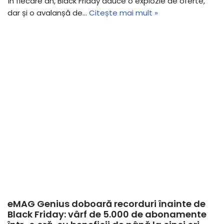
În fiecare an, Black Friday aduce o explozie de oferte,
dar și o avalanșă de…
Citește mai mult »
eMAG Genius doboară recorduri înainte de
Black Friday: vârf de 5.000 de abonamente