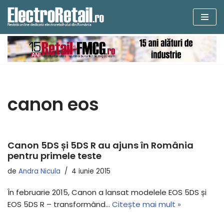
Sari
la
conținut
canon eos
Canon 5DS și 5DS R au ajuns în România
pentru primele teste
de
Andra Nicula
4 iunie 2015
În februarie 2015, Canon a lansat modelele EOS 5DS și
EOS 5DS R – transformând…
Citește mai mult »