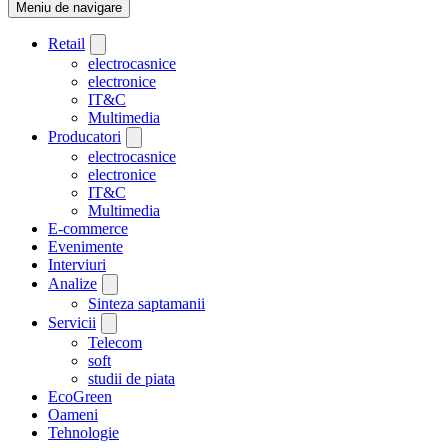
Meniu de navigare
Retail
electrocasnice
electronice
IT&C
Multimedia
Producatori
electrocasnice
electronice
IT&C
Multimedia
E-commerce
Evenimente
Interviuri
Analize
Sinteza saptamanii
Servicii
Telecom
soft
studii de piata
EcoGreen
Oameni
Tehnologie