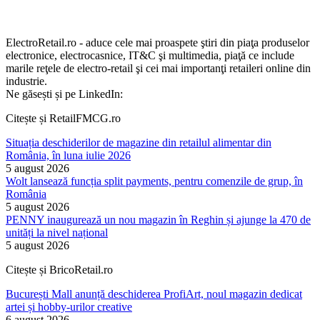
ElectroRetail.ro - aduce cele mai proaspete ştiri din piaţa produselor
electronice, electrocasnice, IT&C şi multimedia, piaţă ce include
marile reţele de electro-retail şi cei mai importanţi retaileri online din
industrie.
Ne găsești și pe LinkedIn:
Citește și RetailFMCG.ro
Situația deschiderilor de magazine din retailul alimentar din
România, în luna iulie 2026
5 august 2026
Wolt lansează funcția split payments, pentru comenzile de grup, în
România
5 august 2026
PENNY inaugurează un nou magazin în Reghin și ajunge la 470 de
unități la nivel național
5 august 2026
Citește și BricoRetail.ro
București Mall anunță deschiderea ProfiArt, noul magazin dedicat
artei și hobby-urilor creative
6 august 2026