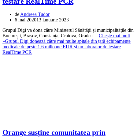
testare RealTime PCR
de
Andreea Tudor
6 mai 2020
13 ianuarie 2023
Grupul Digi va dona către Ministerul Sănătății și municipalitățile din
București, Brașov, Constanța, Craiova, Oradea…
Citește mai mult
»
Grupul Digi donează către mai multe spitale din țară echipamente
medicale de peste 1,6 milioane EUR și un laborator de testare
RealTime PCR
Orange susține comunitatea prin