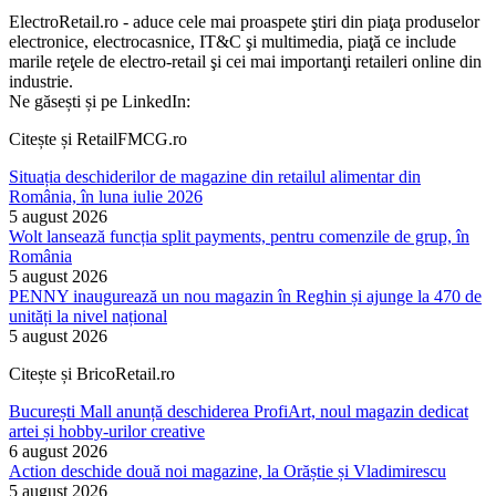
ElectroRetail.ro - aduce cele mai proaspete ştiri din piaţa produselor
electronice, electrocasnice, IT&C şi multimedia, piaţă ce include
marile reţele de electro-retail şi cei mai importanţi retaileri online din
industrie.
Ne găsești și pe LinkedIn:
Citește și RetailFMCG.ro
Situația deschiderilor de magazine din retailul alimentar din
România, în luna iulie 2026
5 august 2026
Wolt lansează funcția split payments, pentru comenzile de grup, în
România
5 august 2026
PENNY inaugurează un nou magazin în Reghin și ajunge la 470 de
unități la nivel național
5 august 2026
Citește și BricoRetail.ro
București Mall anunță deschiderea ProfiArt, noul magazin dedicat
artei și hobby-urilor creative
6 august 2026
Action deschide două noi magazine, la Orăștie și Vladimirescu
5 august 2026