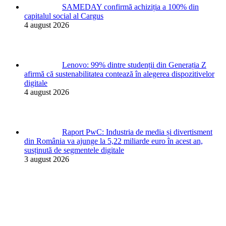
SAMEDAY confirmă achiziția a 100% din
capitalul social al Cargus
4 august 2026
Lenovo: 99% dintre studenții din Generația Z
afirmă că sustenabilitatea contează în alegerea dispozitivelor
digitale
4 august 2026
Raport PwC: Industria de media și divertisment
din România va ajunge la 5,22 miliarde euro în acest an,
susținută de segmentele digitale
3 august 2026