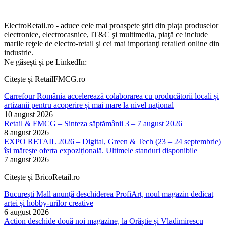
ElectroRetail.ro - aduce cele mai proaspete ştiri din piaţa produselor
electronice, electrocasnice, IT&C şi multimedia, piaţă ce include
marile reţele de electro-retail şi cei mai importanţi retaileri online din
industrie.
Ne găsești și pe LinkedIn:
Citește și RetailFMCG.ro
Carrefour România accelerează colaborarea cu producătorii locali și
artizanii pentru acoperire și mai mare la nivel național
10 august 2026
Retail & FMCG – Sinteza săptămânii 3 – 7 august 2026
8 august 2026
EXPO RETAIL 2026 – Digital, Green & Tech (23 – 24 septembrie)
își mărește oferta expozițională. Ultimele standuri disponibile
7 august 2026
Citește și BricoRetail.ro
București Mall anunță deschiderea ProfiArt, noul magazin dedicat
artei și hobby-urilor creative
6 august 2026
Action deschide două noi magazine, la Orăștie și Vladimirescu