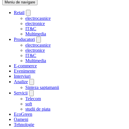
Meniu de navigare
Retail
electrocasnice
electronice
IT&C
Multimedia
Producatori
electrocasnice
electronice
IT&C
Multimedia
E-commerce
Evenimente
Interviuri
Analize
Sinteza saptamanii
Servicii
Telecom
soft
studii de piata
EcoGreen
Oameni
Tehnologie