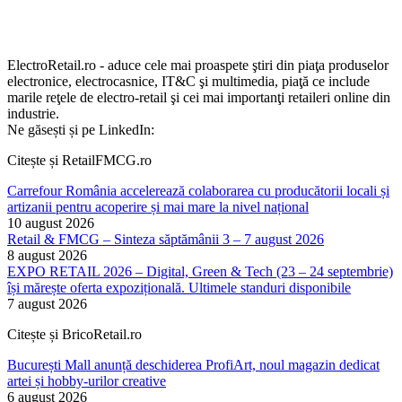
ElectroRetail.ro - aduce cele mai proaspete ştiri din piaţa produselor
electronice, electrocasnice, IT&C şi multimedia, piaţă ce include
marile reţele de electro-retail şi cei mai importanţi retaileri online din
industrie.
Ne găsești și pe LinkedIn:
Citește și RetailFMCG.ro
Carrefour România accelerează colaborarea cu producătorii locali și
artizanii pentru acoperire și mai mare la nivel național
10 august 2026
Retail & FMCG – Sinteza săptămânii 3 – 7 august 2026
8 august 2026
EXPO RETAIL 2026 – Digital, Green & Tech (23 – 24 septembrie)
își mărește oferta expozițională. Ultimele standuri disponibile
7 august 2026
Citește și BricoRetail.ro
București Mall anunță deschiderea ProfiArt, noul magazin dedicat
artei și hobby-urilor creative
6 august 2026