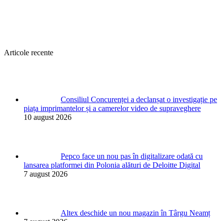
Articole recente
Consiliul Concurenței a declanșat o investigație pe
piața imprimantelor și a camerelor video de supraveghere
10 august 2026
Pepco face un nou pas în digitalizare odată cu
lansarea platformei din Polonia alături de Deloitte Digital
7 august 2026
Altex deschide un nou magazin în Târgu Neamț