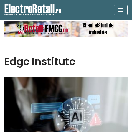
Sari
la
conținut
Edge Institute