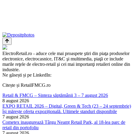
ElectroRetail.ro - aduce cele mai proaspete ştiri din piaţa produselor
electronice, electrocasnice, IT&C şi multimedia, piaţă ce include
marile reţele de electro-retail şi cei mai importanţi retaileri online din
industrie.
Ne găsești și pe LinkedIn:
Citește și RetailFMCG.ro
Retail & FMCG – Sinteza săptămânii 3 – 7 august 2026
8 august 2026
EXPO RETAIL 2026 – Digital, Green & Tech (23 – 24 septembrie)
își mărește oferta expozițională. Ultimele standuri disponibile
7 august 2026
Cometex inaugurează Târgu Neamț Retail Park, al 18-lea parc de
retail din portofoliu
7 august 2026