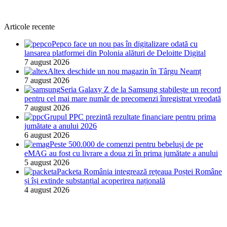
Articole recente
Pepco face un nou pas în digitalizare odată cu
lansarea platformei din Polonia alături de Deloitte Digital
7 august 2026
Altex deschide un nou magazin în Târgu Neamț
7 august 2026
Seria Galaxy Z de la Samsung stabilește un record
pentru cel mai mare număr de precomenzi înregistrat vreodată
7 august 2026
Grupul PPC prezintă rezultate financiare pentru prima
jumătate a anului 2026
6 august 2026
Peste 500.000 de comenzi pentru bebeluși de pe
eMAG au fost cu livrare a doua zi în prima jumătate a anului
5 august 2026
Packeta România integrează rețeaua Poștei Române
și își extinde substanțial acoperirea națională
4 august 2026