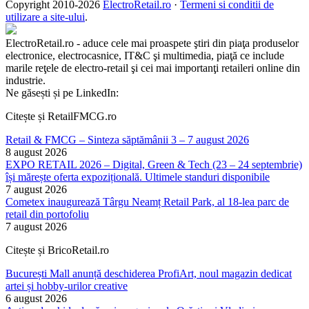
Copyright 2010-
2026
ElectroRetail.ro
·
Termeni si conditii de
utilizare a site-ului
.
ElectroRetail.ro - aduce cele mai proaspete ştiri din piaţa produselor
electronice, electrocasnice, IT&C şi multimedia, piaţă ce include
marile reţele de electro-retail şi cei mai importanţi retaileri online din
industrie.
Ne găsești și pe LinkedIn:
Citește și RetailFMCG.ro
Retail & FMCG – Sinteza săptămânii 3 – 7 august 2026
8 august 2026
EXPO RETAIL 2026 – Digital, Green & Tech (23 – 24 septembrie)
își mărește oferta expozițională. Ultimele standuri disponibile
7 august 2026
Cometex inaugurează Târgu Neamț Retail Park, al 18-lea parc de
retail din portofoliu
7 august 2026
Citește și BricoRetail.ro
București Mall anunță deschiderea ProfiArt, noul magazin dedicat
artei și hobby-urilor creative
6 august 2026