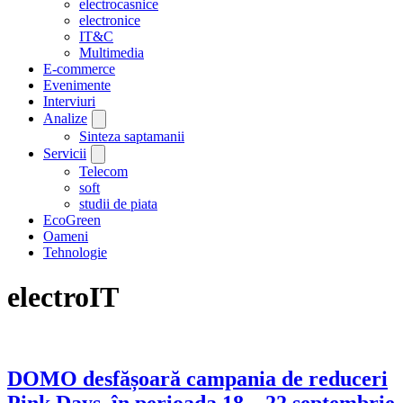
electrocasnice
electronice
IT&C
Multimedia
E-commerce
Evenimente
Interviuri
Analize
Sinteza saptamanii
Servicii
Telecom
soft
studii de piata
EcoGreen
Oameni
Tehnologie
electroIT
DOMO desfășoară campania de reduceri
Pink Days, în perioada 18 – 22 septembrie