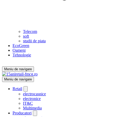
Telecom
soft
studii de piata
EcoGreen
Oameni
Tehnologie
Meniu de navigare
Meniu de navigare
Retail
electrocasnice
electronice
IT&C
Multimedia
Producatori