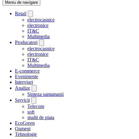
Meniu de navigare
Retail
electrocasnice
electronice
IT&C
Multimedia
Producatori
electrocasnice
electronice
IT&C
Multimedia
E-commerce
Evenimente
Interviuri
Analize
Sinteza saptamanii
Servicii
Telecom
soft
studii de piata
EcoGreen
Oameni
Tehnologie