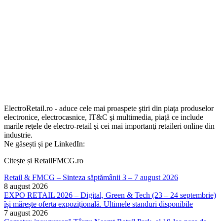
ElectroRetail.ro - aduce cele mai proaspete ştiri din piaţa produselor
electronice, electrocasnice, IT&C şi multimedia, piaţă ce include
marile reţele de electro-retail şi cei mai importanţi retaileri online din
industrie.
Ne găsești și pe LinkedIn:
Citește și RetailFMCG.ro
Retail & FMCG – Sinteza săptămânii 3 – 7 august 2026
8 august 2026
EXPO RETAIL 2026 – Digital, Green & Tech (23 – 24 septembrie)
își mărește oferta expozițională. Ultimele standuri disponibile
7 august 2026