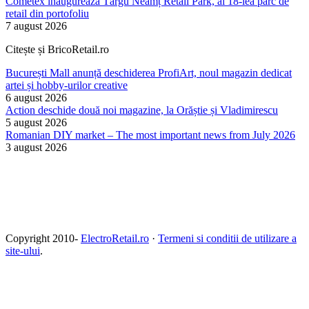
Cometex inaugurează Târgu Neamț Retail Park, al 18-lea parc de
retail din portofoliu
7 august 2026
Citește și BricoRetail.ro
București Mall anunță deschiderea ProfiArt, noul magazin dedicat
artei și hobby-urilor creative
6 august 2026
Action deschide două noi magazine, la Orăștie și Vladimirescu
5 august 2026
Romanian DIY market – The most important news from July 2026
3 august 2026
Copyright 2010-
ElectroRetail.ro
·
Termeni si conditii de utilizare a
site-ului
.