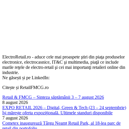
ElectroRetail.ro - aduce cele mai proaspete ştiri din piaţa produselor
electronice, electrocasnice, IT&C şi multimedia, piaţă ce include
marile reţele de electro-retail şi cei mai importanţi retaileri online din
industrie.
Ne găsești și pe LinkedIn:
Citește și RetailFMCG.ro
Retail & FMCG – Sinteza săptămânii 3 – 7 august 2026
8 august 2026
EXPO RETAIL 2026 – Digital, Green & Tech (23 – 24 septembrie)
își mărește oferta expozițională. Ultimele standuri disponibile
7 august 2026
Cometex inaugurează Târgu Neamț Retail Park, al 18-lea parc de
retail din portofoliu