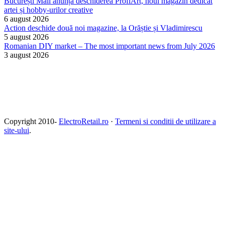
București Mall anunță deschiderea ProfiArt, noul magazin dedicat
artei și hobby-urilor creative
6 august 2026
Action deschide două noi magazine, la Orăștie și Vladimirescu
5 august 2026
Romanian DIY market – The most important news from July 2026
3 august 2026
Copyright 2010-
ElectroRetail.ro
·
Termeni si conditii de utilizare a
site-ului
.