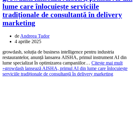
lume care înlocuiește serviciile
tradiționale de consultanță în delivery
marketing
de
Andreea Tudor
4 aprilie 2025
growdash, soluția de business intelligence pentru industria
restaurantelor, anunță lansarea AISHA, primul instrument AI din
lume specializat în optimizarea campaniilor…
Citește mai mult
»
growdash lansează AISHA, primul AI din lume care înlocuiește
serviciile tradiționale de consultanță în delivery marketing