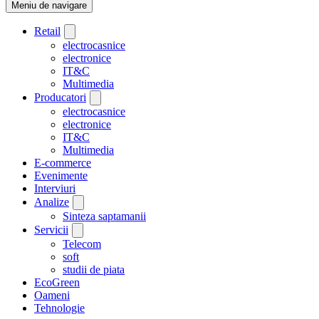
Meniu de navigare
Retail
electrocasnice
electronice
IT&C
Multimedia
Producatori
electrocasnice
electronice
IT&C
Multimedia
E-commerce
Evenimente
Interviuri
Analize
Sinteza saptamanii
Servicii
Telecom
soft
studii de piata
EcoGreen
Oameni
Tehnologie