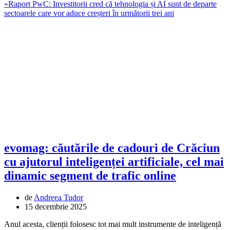
»
Raport PwC: Investitorii cred că tehnologia și AI sunt de departe
sectoarele care vor aduce creșteri în următorii trei ani
evomag: căutările de cadouri de Crăciun
cu ajutorul inteligenței artificiale, cel mai
dinamic segment de trafic online
de
Andreea Tudor
15 decembrie 2025
Anul acesta, clienții folosesc tot mai mult instrumente de inteligență