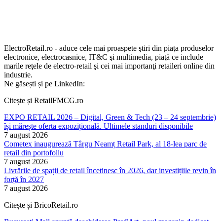
ElectroRetail.ro - aduce cele mai proaspete ştiri din piaţa produselor
electronice, electrocasnice, IT&C şi multimedia, piaţă ce include
marile reţele de electro-retail şi cei mai importanţi retaileri online din
industrie.
Ne găsești și pe LinkedIn:
Citește și RetailFMCG.ro
EXPO RETAIL 2026 – Digital, Green & Tech (23 – 24 septembrie)
își mărește oferta expozițională. Ultimele standuri disponibile
7 august 2026
Cometex inaugurează Târgu Neamț Retail Park, al 18-lea parc de
retail din portofoliu
7 august 2026
Livrările de spații de retail încetinesc în 2026, dar investițiile revin în
forță în 2027
7 august 2026
Citește și BricoRetail.ro