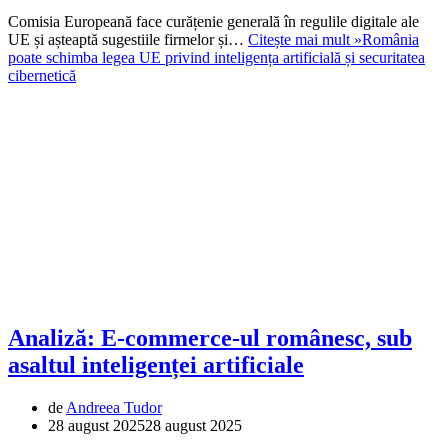
Comisia Europeană face curățenie generală în regulile digitale ale
UE și așteaptă sugestiile firmelor și…
Citește mai mult »
România
poate schimba legea UE privind inteligența artificială și securitatea
cibernetică
Analiză: E-commerce-ul românesc, sub
asaltul inteligenței artificiale
de
Andreea Tudor
28 august 2025
28 august 2025