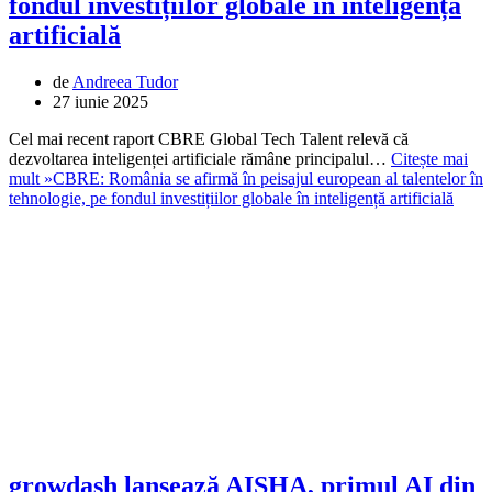
fondul investițiilor globale în inteligență
artificială
de
Andreea Tudor
27 iunie 2025
Cel mai recent raport CBRE Global Tech Talent relevă că
dezvoltarea inteligenței artificiale rămâne principalul…
Citește mai
mult »
CBRE: România se afirmă în peisajul european al talentelor în
tehnologie, pe fondul investițiilor globale în inteligență artificială
growdash lansează AISHA, primul AI din