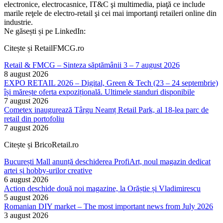
electronice, electrocasnice, IT&C şi multimedia, piaţă ce include
marile reţele de electro-retail şi cei mai importanţi retaileri online din
industrie.
Ne găsești și pe LinkedIn:
Citește și RetailFMCG.ro
Retail & FMCG – Sinteza săptămânii 3 – 7 august 2026
8 august 2026
EXPO RETAIL 2026 – Digital, Green & Tech (23 – 24 septembrie)
își mărește oferta expozițională. Ultimele standuri disponibile
7 august 2026
Cometex inaugurează Târgu Neamț Retail Park, al 18-lea parc de
retail din portofoliu
7 august 2026
Citește și BricoRetail.ro
București Mall anunță deschiderea ProfiArt, noul magazin dedicat
artei și hobby-urilor creative
6 august 2026
Action deschide două noi magazine, la Orăștie și Vladimirescu
5 august 2026
Romanian DIY market – The most important news from July 2026
3 august 2026