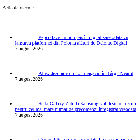
Articole recente
Pepco face un nou pas în digitalizare odată cu
lansarea platformei din Polonia alături de Deloitte Digital
7 august 2026
Altex deschide un nou magazin în Târgu Neamț
7 august 2026
Seria Galaxy Z de la Samsung stabilește un record
pentru cel mai mare număr de precomenzi înregistrat vreodată
7 august 2026
Grupul PPC prezintă rezultate financiare pentru