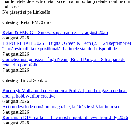
marile reţele de electro-retail şi cei mai importanţi retaileri online din
industrie.
Ne găsești și pe LinkedIn:
Citește și RetailFMCG.ro
Retail & FMCG – Sinteza săptămânii 3 – 7 august 2026
8 august 2026
EXPO RETAIL 2026 – Digital, Green & Tech (23 – 24 septembrie)
își mărește oferta expozițională. Ultimele standuri disponibile
7 august 2026
Cometex inaugurează Târgu Neamț Retail Park, al 18-lea parc de
retail din portofoliu
7 august 2026
Citește și BricoRetail.ro
București Mall anunță deschiderea ProfiArt, noul magazin dedicat
artei și hobby-urilor creative
6 august 2026
Action deschide două noi magazine, la Orăștie și Vladimirescu
5 august 2026
Romanian DIY market – The most important news from July 2026
3 august 2026