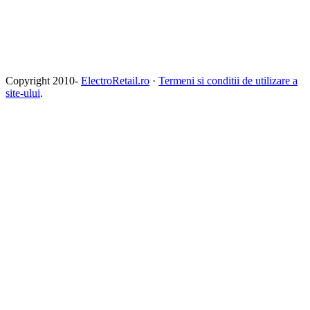
Copyright 2010-
ElectroRetail.ro
·
Termeni si conditii de utilizare a
site-ului
.