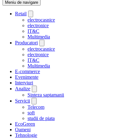
Meniu de navigare
Retail
electrocasnice
electronice
IT&C
Multimedia
Producatori
electrocasnice
electronice
IT&C
Multimedia
E-commerce
Evenimente
Interviuri
Analize
Sinteza saptamanii
Servicii
Telecom
soft
studii de piata
EcoGreen
Oameni
Tehnologie