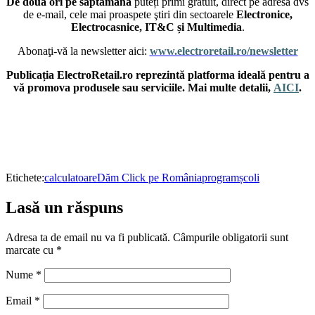
De două ori pe săptămână
puteți primi gratuit, direct pe adresa dvs
de e-mail, cele mai proaspete ştiri din sectoarele
Electronice,
Electrocasnice, IT&C și Multimedia
.
Abonaţi-vă la newsletter aici:
www.electroretail.ro/newsletter
Publicația ElectroRetail.ro reprezintă platforma ideală pentru a
vă promova produsele sau serviciile. Mai multe detalii,
AICI
.
Etichete:
calculatoare
Dăm Click pe România
program
școli
Lasă un răspuns
Adresa ta de email nu va fi publicată.
Câmpurile obligatorii sunt
marcate cu
*
Nume
*
Email
*