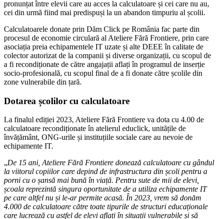
pronunțat între elevii care au acces la calculatoare și cei care nu au,
cei din urmă fiind mai predispuși la un abandon timpuriu al școlii.
Calculatoarele donate prin Dăm Click pe România fac parte din
procesul de economie circulară al Ateliere Fără Frontiere, prin care
asociația preia echipamentele IT uzate și alte DEEE în calitate de
colector autorizat de la companii și diverse organizații, cu scopul de
a fi recondiționate de către angajații aflați în programul de inserție
socio-profesională, cu scopul final de a fi donate către școlile din
zone vulnerabile din țară.
Dotarea școlilor cu calculatoare
La finalul ediției 2023, Ateliere Fără Frontiere va dota cu 4.00 de
calculatoare recondiționate în atelierul educlick, unitățile de
învățământ, ONG-urile și instituțiile sociale care au nevoie de
echipamente IT.
„
De 15 ani, Ateliere Fără Frontiere donează calculatoare cu gândul
la viitorul copiilor care depind de infrastructura din școli pentru a
porni cu o șansă mai bună în viață. Pentru sute de mii de elevi,
școala reprezintă singura oportunitate de a utiliza echipamente IT
pe care altfel nu și le-ar permite acasă. În 2023, vrem să donăm
4.000 de calculatoare către toate tipurile de structuri educaționale
care lucrează cu astfel de elevi aflați în situații vulnerabile și să