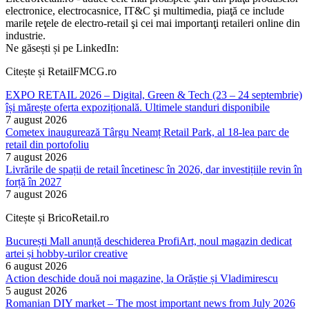
electronice, electrocasnice, IT&C şi multimedia, piaţă ce include
marile reţele de electro-retail şi cei mai importanţi retaileri online din
industrie.
Ne găsești și pe LinkedIn:
Citește și RetailFMCG.ro
EXPO RETAIL 2026 – Digital, Green & Tech (23 – 24 septembrie)
își mărește oferta expozițională. Ultimele standuri disponibile
7 august 2026
Cometex inaugurează Târgu Neamț Retail Park, al 18-lea parc de
retail din portofoliu
7 august 2026
Livrările de spații de retail încetinesc în 2026, dar investițiile revin în
forță în 2027
7 august 2026
Citește și BricoRetail.ro
București Mall anunță deschiderea ProfiArt, noul magazin dedicat
artei și hobby-urilor creative
6 august 2026
Action deschide două noi magazine, la Orăștie și Vladimirescu
5 august 2026
Romanian DIY market – The most important news from July 2026