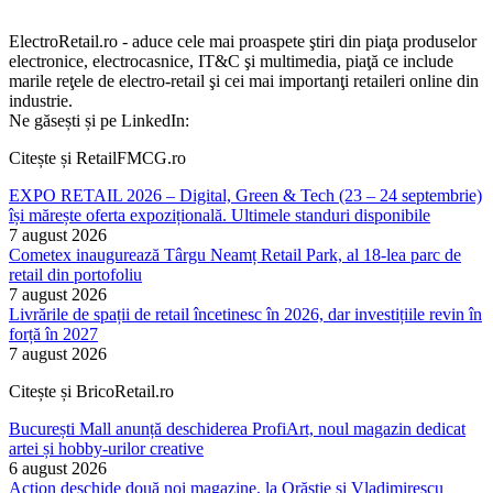
ElectroRetail.ro - aduce cele mai proaspete ştiri din piaţa produselor
electronice, electrocasnice, IT&C şi multimedia, piaţă ce include
marile reţele de electro-retail şi cei mai importanţi retaileri online din
industrie.
Ne găsești și pe LinkedIn:
Citește și RetailFMCG.ro
EXPO RETAIL 2026 – Digital, Green & Tech (23 – 24 septembrie)
își mărește oferta expozițională. Ultimele standuri disponibile
7 august 2026
Cometex inaugurează Târgu Neamț Retail Park, al 18-lea parc de
retail din portofoliu
7 august 2026
Livrările de spații de retail încetinesc în 2026, dar investițiile revin în
forță în 2027
7 august 2026
Citește și BricoRetail.ro
București Mall anunță deschiderea ProfiArt, noul magazin dedicat
artei și hobby-urilor creative
6 august 2026
Action deschide două noi magazine, la Orăștie și Vladimirescu