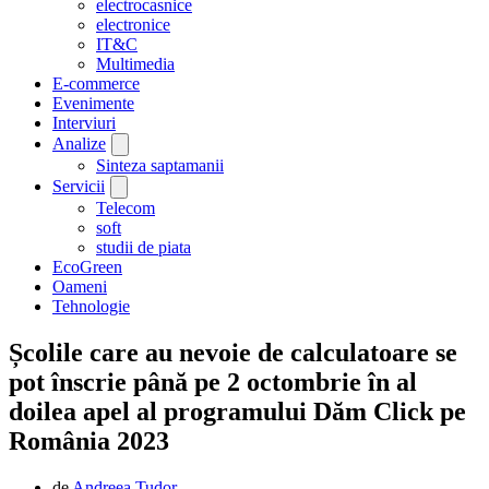
electrocasnice
electronice
IT&C
Multimedia
E-commerce
Evenimente
Interviuri
Analize
Sinteza saptamanii
Servicii
Telecom
soft
studii de piata
EcoGreen
Oameni
Tehnologie
Școlile care au nevoie de calculatoare se
pot înscrie până pe 2 octombrie în al
doilea apel al programului Dăm Click pe
România 2023
de
Andreea Tudor