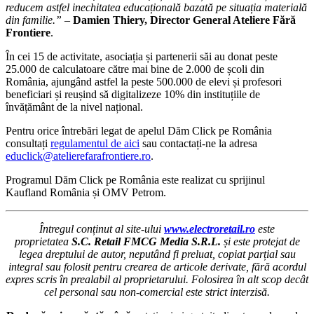
reducem astfel inechitatea educațională bazată pe situația materială
din familie.”
–
Damien Thiery, Director General Ateliere Fără
Frontiere
.
În cei 15 de activitate, asociația și partenerii săi au donat peste
25.000 de calculatoare către mai bine de 2.000 de școli din
România, ajungând astfel la peste 500.000 de elevi și profesori
beneficiari și reușind să digitalizeze 10% din instituțiile de
învățământ de la nivel național.
Pentru orice întrebări legat de apelul Dăm Click pe România
consultați
regulamentul de aici
sau contactați-ne la adresa
educlick@atelierefarafrontiere.ro
.
Programul Dăm Click pe România este realizat cu sprijinul
Kaufland România și OMV Petrom.
Întregul conținut al site-ului
www.electroretail.ro
este
proprietatea
S.C. Retail FMCG Media S.R.L.
și este protejat de
legea dreptului de autor, neputând fi preluat, copiat parțial sau
integral sau folosit pentru crearea de articole derivate, fără acordul
expres scris în prealabil al proprietarului. Folosirea în alt scop decât
cel personal sau non-comercial este strict interzisă.