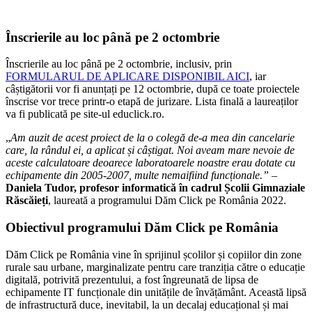
Înscrierile au loc până pe 2 octombrie
Înscrierile au loc până pe 2 octombrie, inclusiv, prin
FORMULARUL DE APLICARE DISPONIBIL AICI
, iar
câștigătorii vor fi anunțați pe 12 octombrie, după ce toate proiectele
înscrise vor trece printr-o etapă de jurizare. Lista finală a laureaților
va fi publicată pe site-ul educlick.ro.
„
Am auzit de acest proiect de la o colegă de-a mea din cancelarie
care, la rândul ei, a aplicat și câștigat. Noi aveam mare nevoie de
aceste calculatoare deoarece laboratoarele noastre erau dotate cu
echipamente din 2005-2007, multe nemaifiind funcționale.”
–
Daniela Tudor, profesor informatică în cadrul Școlii Gimnaziale
Răscăieți
, laureată a programului Dăm Click pe România 2022.
Obiectivul programului Dăm Click pe România
Dăm Click pe România vine în sprijinul școlilor și copiilor din zone
rurale sau urbane, marginalizate pentru care tranziția către o educație
digitală, potrivită prezentului, a fost îngreunată de lipsa de
echipamente IT funcționale din unitățile de învățământ. Această lipsă
de infrastructură duce, inevitabil, la un decalaj educațional și mai