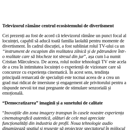
Televizorul rămâne centrul ecosistemului de divertisment
Cei prezenți au fost de acord că televizorul rămâne un punct focal al
locuinței, capabil să aducă toată familia laolaltă pentru momente de
divertisment. În cadrul discuției, a fost subliniat rolul TV-ului ca un
“
instrument de escapism din realitatea zilnică și de pătrundere într-
o realitate care să blocheze tot stresul din jur
”, așa cum l-a numit
Cristian Mărculescu. De aceea, rolul noilor tehnologii TV este acela
de a crea în intimitatea locuinței o experiență de vizionare care să
concureze cu experiența cinematică. În acest sens, tendința
principală remarcată de specialiști este tocmai aceea de a crea un
grad mai ridicat de imersiune și engagement ale privitorului pentru a
răspunde nevoii tot mai pregnante de stimulare senzorială și
emoțională.
“Democratizarea” imaginii și a sunetului de calitate
“
Inovațiile din zona imagery transpun în casele noastre experiența
cinematografică autentică, alături de cele mai apreciate
funcționalități din industria de profil. Noua tehnologie audio
dinamizează spațiul și reușește să proiecteze spectatorul în mijlocul