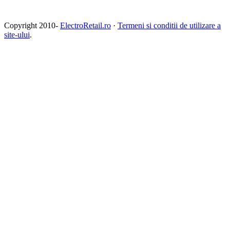
Copyright 2010-
ElectroRetail.ro
·
Termeni si conditii de utilizare a
site-ului
.