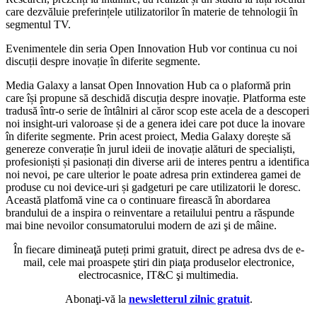
care dezvăluie preferințele utilizatorilor în materie de tehnologii în
segmentul TV.
Evenimentele din seria Open Innovation Hub vor continua cu noi
discuții despre inovație în diferite segmente.
Media Galaxy a lansat Open Innovation Hub ca o plaformă prin
care își propune să deschidă discuția despre inovație. Platforma este
tradusă într-o serie de întâlniri al căror scop este acela de a descoperi
noi insight-uri valoroase și de a genera idei care pot duce la inovare
în diferite segmente. Prin acest proiect, Media Galaxy dorește să
genereze converație în jurul ideii de inovație alături de specialiști,
profesioniști și pasionați din diverse arii de interes pentru a identifica
noi nevoi, pe care ulterior le poate adresa prin extinderea gamei de
produse cu noi device-uri și gadgeturi pe care utilizatorii le doresc.
Această platfomă vine ca o continuare firească în abordarea
brandului de a inspira o reinventare a retailului pentru a răspunde
mai bine nevoilor consumatorului modern de azi şi de mâine.
În fiecare dimineaţă puteți primi gratuit, direct pe adresa dvs de e-
mail, cele mai proaspete ştiri din piaţa produselor electronice,
electrocasnice, IT&C şi multimedia.
Abonaţi-vă la
newsletterul zilnic gratuit
.