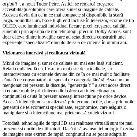
acțiunii”,
a notat Tudor Petre. Astfel, se remarcă creșterea
accesibilității soluțiilor care oferă sunet și imagine de calitate.
Acestea devin din ce în ce mai compacte și disponibile la scară
largă. Soundbar-uri, boxe high-end incluse în televizor, ecrane de tip
OLED, care luminează individual fiecare pixel, creșterea calității
sunetului prin apariția de noi tehnologii precum Dolby Atmos, sunt
doar câteva dintre inovațiile care au setat direcția construirii unei
experiențe “specializate” dincolo de sala de cinema în ultimii ani.
Vizionarea imersivă și realitatea virtuală
Mixul de imagine și sunet de calitate nu mai este însă suficient.
Relația unilaterală cu TV-ul nu mai este de actualitate, iar
interactivitatea cu ecranele devine din ce în ce mai mult o facilitate
căutată de consumatori, în special de categoria tânără. Așa cum au
menționat cei prezenți la discuție, “generația Y” a avut acces direct
la ecrane mobile prin intermediul cărora au interacționat cu
conținutul și caută în prezent aceeași interacțiune pe orice device.
Această interacțiune se realizează prin ecrane tactile, dar și prin noile
generații de telecomenzi specializate, ergonomice, care asigură o
manipulare și o interacțiune mai prietenoasă cu televizorul.
Totodată, tehnologiile de tipul 3D sau realitatea virtuală sunt tot mai
prezente și dorite de utilizatori. Dacă însă avansul tehnologic în zona
de imagine este extrem de rapid, conținutul nu se poate adapta în