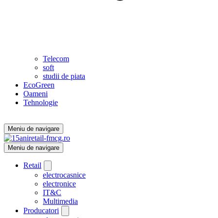
Telecom
soft
studii de piata
EcoGreen
Oameni
Tehnologie
Meniu de navigare
Meniu de navigare
Retail
electrocasnice
electronice
IT&C
Multimedia
Producatori