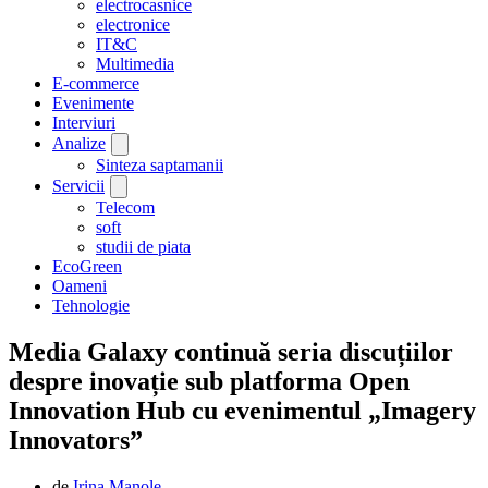
electrocasnice
electronice
IT&C
Multimedia
E-commerce
Evenimente
Interviuri
Analize
Sinteza saptamanii
Servicii
Telecom
soft
studii de piata
EcoGreen
Oameni
Tehnologie
Media Galaxy continuă seria discuțiilor
despre inovație sub platforma Open
Innovation Hub cu evenimentul „Imagery
Innovators”
de
Irina Manole