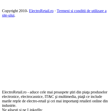
Copyright 2010-
ElectroRetail.ro
·
Termeni si conditii de utilizare a
site-ului
.
ElectroRetail.ro - aduce cele mai proaspete ştiri din piaţa produselor
electronice, electrocasnice, IT&C şi multimedia, piaţă ce include
marile reţele de electro-retail şi cei mai importanţi retaileri online din
industrie.
Ne găsești și pe LinkedIn: