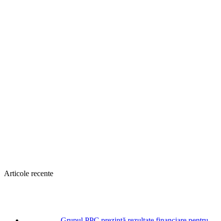
Articole recente
Grupul PPC prezintă rezultate financiare pentru