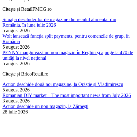
Citește și RetailFMCG.ro
Situația deschiderilor de magazine din retailul alimentar din
România, în luna iulie 2026
5 august 2026
Wolt lansează funcția split payments, pentru comenzile de grup, în
România
5 august 2026
PENNY inaugurează un nou magazin în Reghin și ajunge la 470 de
unități la nivel național
5 august 2026
Citește și BricoRetail.ro
Action deschide două noi magazine, la Orăștie și Vladimirescu
5 august 2026
Romanian DIY market – The most important news from July 2026
3 august 2026
Action deschide un nou magazin, la Zărnești
28 iulie 2026