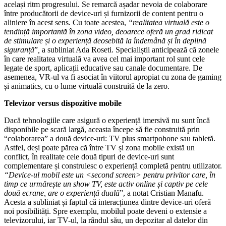
același ritm progresului. Se remarcă așadar nevoia de colaborare
între producătorii de device-uri și furnizorii de content pentru o
aliniere în acest sens. Cu toate acestea,
“realitatea virtuală este o
tendință importantă în zona video, deoarece oferă un grad ridicat
de stimulare și o experiență deosebită la îndemână și în deplină
siguranță
”
,
a subliniat Ada Roseti. Specialiștii anticipează că zonele
în care realitatea virtuală va avea cel mai important rol sunt cele
legate de sport, aplicații educative sau canale documentare. De
asemenea, VR-ul va fi asociat în viitorul apropiat cu zona de gaming
și animatics, cu o lume virtuală construită de la zero.
Televizor versus dispozitive mobile
Dacă tehnologiile care asigură o experiență imersivă nu sunt încă
disponibile pe scară largă, aceasta începe să fie construită prin
“colaborarea” a două device-uri: TV plus smartpohone sau tabletă.
Astfel, deși poate părea că între TV și zona mobile există un
conflict, în realitate cele două tipuri de device-uri sunt
complementare și construiesc o experiență completă pentru utilizator.
“Device-ul mobil este un <second screen> pentru privitor care, în
timp ce urmărește un show TV, este activ online și captiv pe cele
două ecrane, are o experiență duală
”, a notat Cristian Manafu.
Acesta a subliniat și faptul că interacțiunea dintre device-uri oferă
noi posibilități. Spre exemplu, mobilul poate deveni o extensie a
televizorului, iar TV-ul, la rândul său, un depozitar al datelor din