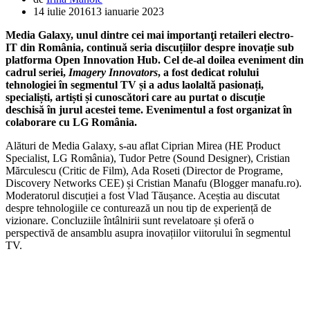
14 iulie 2016
13 ianuarie 2023
Media Galaxy, unul dintre cei mai importanţi retaileri electro-
IT din România, continuă seria discuțiilor despre inovație sub
platforma Open Innovation Hub. Cel de-al doilea eveniment din
cadrul seriei,
Imagery Innovators
, a fost dedicat rolului
tehnologiei în segmentul TV și a adus laolaltă pasionați,
specialiști, artiști și cunoscători care au purtat o discuție
deschisă în jurul acestei teme. Evenimentul a fost organizat în
colaborare cu LG România.
Alături de Media Galaxy, s-au aflat Ciprian Mirea (HE Product
Specialist, LG România), Tudor Petre (Sound Designer), Cristian
Mărculescu (Critic de Film), Ada Roseti (Director de Programe,
Discovery Networks CEE) și Cristian Manafu (Blogger manafu.ro).
Moderatorul discuției a fost Vlad Tăușance. Aceștia au discutat
despre tehnologiile ce conturează un nou tip de experiență de
vizionare. Concluziile întâlnirii sunt revelatoare și oferă o
perspectivă de ansamblu asupra inovațiilor viitorului în segmentul
TV.