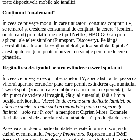
toate dispozitivele mobile ale familiei.
Conținutul
“
on-demand
”
În ceea ce privește modul în care utilizatorii consumă conținut TV,
se remarcă și creșterea consumului de conținut “la cerere” (content
on demand) prin platforme de tipul Netflix, HBO GO sau prin
aplicații ale televiziunilor (Eurosport, Discovery). Pe lângă
accesibilitatea instant la conținutul dorit, a fost subliniat faptul că
acest tip de conținut poate reprezenta o soluție pentru reducerea
pirateriei.
Regândirea designului pentru extinderea sweet spot-ului
În ceea ce privește design-ul ecranelor TV, specialiștii anticipează că
viitorul aparține ecranelor plate care permit extinderea așa numitului
“sweet spot” (zona în care se obține cea mai bună experiență), atât
din punct de vedere al imaginii, cât și al sunetului, fără a limita
poziția privitorului. “
Acest tip de ecrane sunt dedicate familiei, pe
când ecranele curbate sunt recomandate pentru o experiență
limitată – solo sau în doi
”, a menționat Ciprian Mirea. Ecranele
flexibile sunt și ele apreciate și au intrat deja în producția de serie.
Acestea sunt doar o parte din datele reieșite în urma discuției din
cadrul evenimentului
Imagery Innovators
. Reprezentanții D&D
Research, prezenți la întâlnire, au realizat și un studiu la fața locului