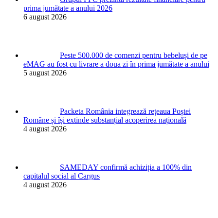
prima jumătate a anului 2026
6 august 2026
Peste 500.000 de comenzi pentru bebeluși de pe
eMAG au fost cu livrare a doua zi în prima jumătate a anului
5 august 2026
Packeta România integrează rețeaua Poștei
Române și își extinde substanțial acoperirea națională
4 august 2026
SAMEDAY confirmă achiziția a 100% din
capitalul social al Cargus
4 august 2026