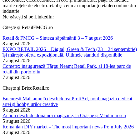
marile reţele de electro-retail şi cei mai importanţi retaileri online din
industrie.
Ne găsești și pe LinkedIn:
Citește și RetailFMCG.ro
Retail & FMCG – Sinteza săptămânii 3 – 7 august 2026
8 august 2026
EXPO RETAIL 2026 – Digital, Green & Tech (23 – 24 septembrie)
își mărește oferta expozițională. Ultimele standuri disponibile
7 august 2026
Cometex inaugurează Târgu Neamț Retail Park, al 18-lea parc de
retail din portofoliu
7 august 2026
Citește și BricoRetail.ro
București Mall anunță deschiderea ProfiArt, noul magazin dedicat
artei și hobby-urilor creative
6 august 2026
Action deschide două noi magazine, la Orăștie și Vladimirescu
5 august 2026
Romanian DIY market – The most important news from July 2026
3 august 2026