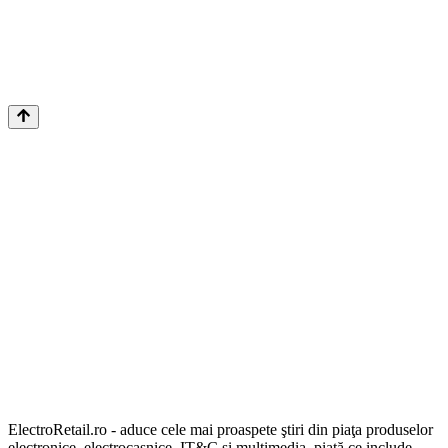
ElectroRetail.ro - aduce cele mai proaspete ştiri din piaţa produselor
electronice, electrocasnice, IT&C şi multimedia, piaţă ce include