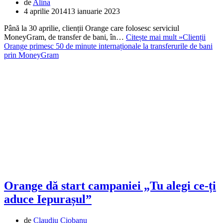
de
Alina
4 aprilie 2014
13 ianuarie 2023
Până la 30 aprilie, clienții Orange care folosesc serviciul
MoneyGram, de transfer de bani, în…
Citește mai mult »
Clienții
Orange primesc 50 de minute internaționale la transferurile de bani
prin MoneyGram
Orange dă start campaniei „Tu alegi ce-ți
aduce Iepurașul”
de
Claudiu Ciobanu