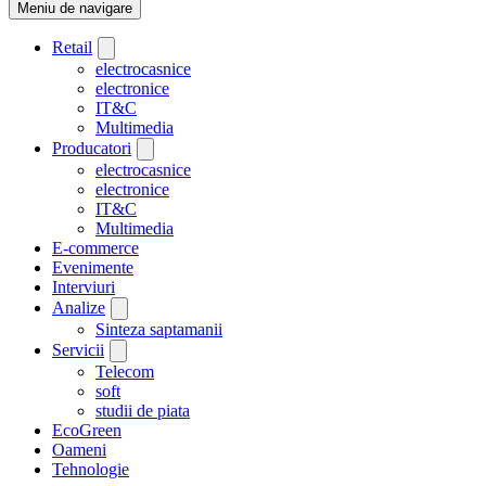
Meniu de navigare
Retail
electrocasnice
electronice
IT&C
Multimedia
Producatori
electrocasnice
electronice
IT&C
Multimedia
E-commerce
Evenimente
Interviuri
Analize
Sinteza saptamanii
Servicii
Telecom
soft
studii de piata
EcoGreen
Oameni
Tehnologie