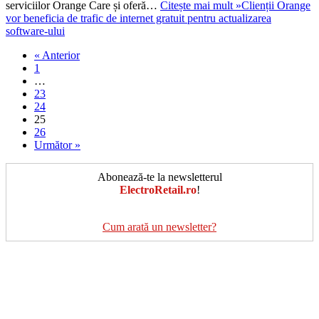
serviciilor Orange Care și oferă…
Citește mai mult »
Clienții Orange
vor beneficia de trafic de internet gratuit pentru actualizarea
software-ului
« Anterior
1
…
23
24
25
26
Următor »
Abonează-te la newsletterul
ElectroRetail.ro
!
Cum arată un newsletter?