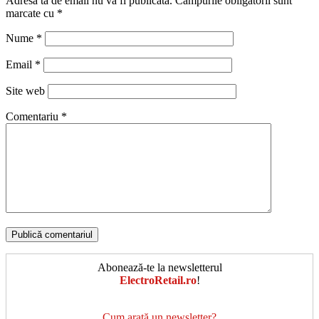
Adresa ta de email nu va fi publicată.
Câmpurile obligatorii sunt
marcate cu
*
Nume
*
Email
*
Site web
Comentariu
*
Abonează-te la newsletterul
ElectroRetail.ro
!
Cum arată un newsletter?