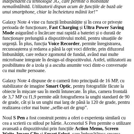
independent cu tehnologie 3G, care permite o mobilitate
nemaiîntâlnită. Utilizatorii dispun acum de funcțiile de bază ale
unui smartphone, chiar la încheietura mâinii lor!”
Galaxy Note 4 vine cu funcții îmbunătățite și în ceea ce privește
perioada de funcționare,
Fast Charging
și
Ultra Power Saving
Mode
asigurând o încărcare mai rapidă a bateriei și o durată de
funcționare prelungită a dispozitivului mobil, pentru situațiile de
urgență. În plus, funcția
Voice Recorder
, permite înregistrarea,
recunoașterea și redarea a până la opt voci diferite, prin difuzorul
îmbunătățit, care reduce zgomotul de fundal, având mai multe
microfoane integrate în design-ul dispozitivului. Astfel, utilizatorii au
posibilitatea de a izola și a asculta anumite voci dintr-o conversație
cu mai multe persoane.
Galaxy Note 4 dispune de o cameră foto principală de 16 MP, cu
stabilizator de imagine
Smart Optic
, pentru fotografiile făcute la
obiecte în mișcare sau în medii întunecate. În plus, camera frontală
de 3,7 MP cu f1,9 permite atât fotografierea la unghi standard de 90
de grade, cât și la un unghi mai larg de până la 120 de grade, pentru
realizarea celor mai bune „seflie-uri de grup”.
Noul
S Pen
a fost construit pentru a oferi o experiența similară cu
cea a scrierii cu stiloul pe hârtie. Accesoriul S Pen permite o utilizare
avansată a dispozitivului prin funcțiile
Action Memo, Screen
Write, Image Clip
și
Smart Select
, care îmbunătățesc crearea,