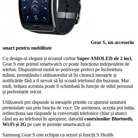
Gear S, un accesoriu
smart pentru mobilitate
Cu design-ul elegant și ecranul curbat
Super AMOLED de 2 inci
,
Gear S este primul smartwatch ce poate funcționa independent de
telefon. Dispozitivul mobil se potrivește perfect pe încheietura
mâinii, permițându-i utilizatorului să își citească mesajele și
notificările fără a fi nevoit să își scoată telefonul din buzunar. Mai
mult, brățara acestuia poate fi schimbată în funcție de stilul personal
și preferințele oricui.
Utilizatorii pot răspunde la mesajele primite cu ajutorul tastaturii
preinstalate sau prin funcția de voce. De asemenea, aceștia pot iniția,
redirecționa sau răspunde la conversații telefonice chiar și atunci
când nu au telefonul în apropiere, datorită
conexiunilor Bluetooth,
Wi-Fi și 3G
pe care le permite smartwatch-ul.
Samsung Gear S este echipat cu sezori și funcții S Health