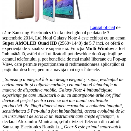
Lansat oficial
de
către Samsung Electronics Co. la nivel global pe data de 3
septembrie 2014, Ltd.Noul Galaxy Note 4 este echipat cu un ecran
Super AMOLED
Quad HD
(2560×1440) de 5,7 inci, ce oferă o
experiență de vizualizare superioară. Funcția
Multi Window
a fost
îmbunătățită, astfel încât utilizatorii pot deschide două aplicații pe
ecranul telefonului și pot beneficia de mai multă libertate cu Pop-up
View, care permite repoziționarea și redimensionarea aplicațiilor și
paginilor deschise, pentru a naviga mai ușor între ele.
„Samsung a integrat într-un design elegant și suplu, evidențiat de
cadrul metalic și colțurile curbate, cea mai nouă tehnologie în
materie de dispozitive mobile. Galaxy Note 4 îmbunătățește
experiența pe care utilizatorii o au cu smartphone-urile lor, fiind
device-ul perfect pentru ceea ce noi am numit creativitate
productivă. Pe lângă dimensiunea ecranului și calitatea imaginii,
senzitivitatea S Pen-ului a fost îmbunătățită, acesta evoluând de la
un instrument de scris la un instrument care crește eficiența”
, a
declarat Alexandru Munteanu, șeful diviziei Telecom din cadrul
Samsung Electronics România.
„Gear S este primul smartwatch