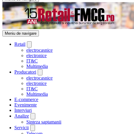
Meniu de navigare
Retail
electrocasnice
electronice
IT&C
Multimedia
Producatori
electrocasnice
electronice
IT&C
Multimedia
E-commerce
Evenimente
Interviuri
Analize
Sinteza saptamanii
Servicii
Telecom