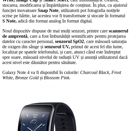
stocarea, modificarea și împărtășirea de conținut. În plus, cu ajutorul
funcției inovatoare
Snap Note
, utilizatorii pot fotografia notițele
scrise pe hârtie, iar acestea vor fi transformate și stocate în formatul
S Note,
adică din format analog în format digital.
Noul dispozitiv dispune de mai mulți senzori, printre care
scannerul
de amprentă
, care a fost îmbunătățit semnificativ pentru protejarea
datelor cu caracter personal,
senzorul SpO2
, care măsoară saturația
de oxigen din sânge și
senzorul UV,
primul de acest fel din lume,
localizat pe spatele telefonului, și care, atunci când este îndreptat
spre soare, măsoară nivelul de radiații UV și anunță utilizatorul dacă
acest nivel este dăunător pentru sănătate.
Galaxy Note 4 va fi disponibil în culorile:
Charcoal Black
,
Frost
White
,
Bronze Gold
și
Blossom Pink.