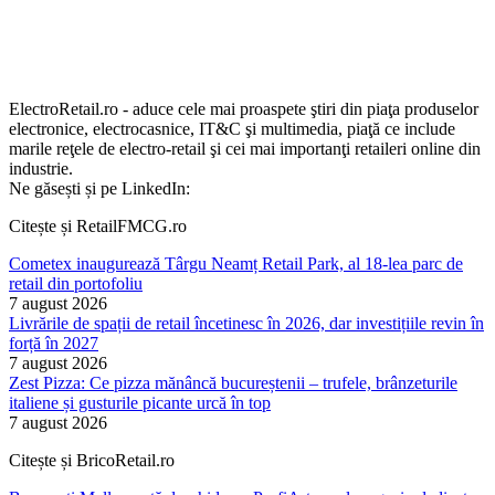
ElectroRetail.ro - aduce cele mai proaspete ştiri din piaţa produselor
electronice, electrocasnice, IT&C şi multimedia, piaţă ce include
marile reţele de electro-retail şi cei mai importanţi retaileri online din
industrie.
Ne găsești și pe LinkedIn:
Citește și RetailFMCG.ro
Cometex inaugurează Târgu Neamț Retail Park, al 18-lea parc de
retail din portofoliu
7 august 2026
Livrările de spații de retail încetinesc în 2026, dar investițiile revin în
forță în 2027
7 august 2026
Zest Pizza: Ce pizza mănâncă bucureștenii – trufele, brânzeturile
italiene și gusturile picante urcă în top
7 august 2026
Citește și BricoRetail.ro