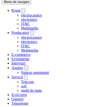
Meniu de navigare
Retail
electrocasnice
electronice
IT&C
Multimedia
Producatori
electrocasnice
electronice
IT&C
Multimedia
E-commerce
Evenimente
Interviuri
Analize
Sinteza saptamanii
Servicii
Telecom
soft
studii de piata
EcoGreen
Oameni
Tehnologie