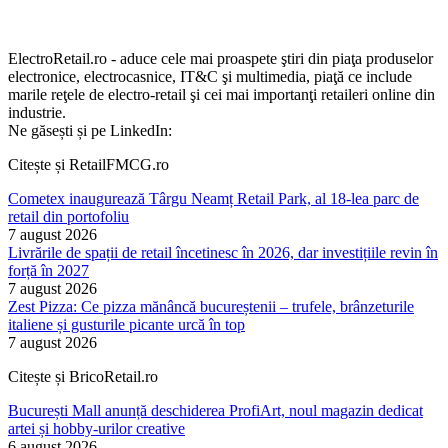
ElectroRetail.ro - aduce cele mai proaspete ştiri din piaţa produselor
electronice, electrocasnice, IT&C şi multimedia, piaţă ce include
marile reţele de electro-retail şi cei mai importanţi retaileri online din
industrie.
Ne găsești și pe LinkedIn:
Citește și RetailFMCG.ro
Cometex inaugurează Târgu Neamț Retail Park, al 18-lea parc de
retail din portofoliu
7 august 2026
Livrările de spații de retail încetinesc în 2026, dar investițiile revin în
forță în 2027
7 august 2026
Zest Pizza: Ce pizza mănâncă bucureștenii – trufele, brânzeturile
italiene și gusturile picante urcă în top
7 august 2026
Citește și BricoRetail.ro
București Mall anunță deschiderea ProfiArt, noul magazin dedicat
artei și hobby-urilor creative
6 august 2026