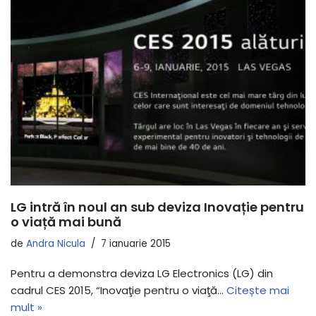
LG intră în noul an sub deviza Inovație pentru
o viață mai bună
de
Andra Nicula
7 ianuarie 2015
Pentru a demonstra deviza LG Electronics (LG) din
cadrul CES 2015, “Inovaţie pentru o viaţă…
Citește mai
mult »