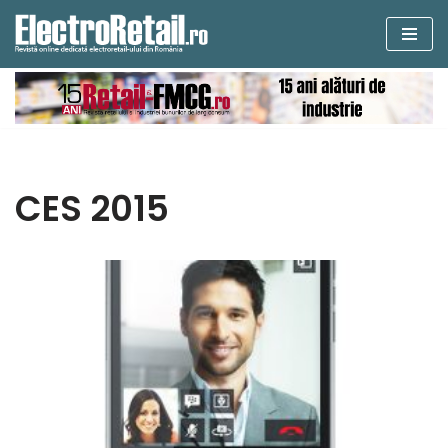
Sari
la
conținut
CES 2015