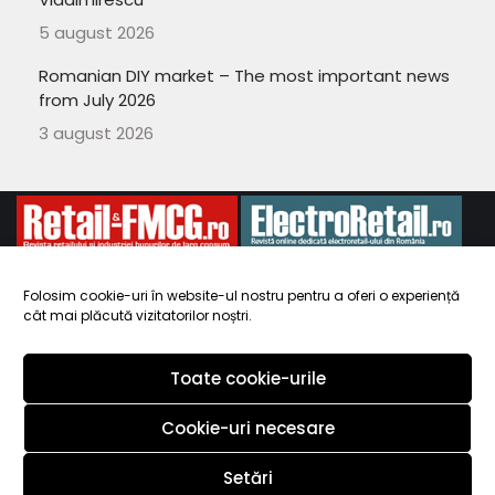
5 august 2026
Romanian DIY market – The most important news
from July 2026
3 august 2026
Folosim cookie-uri în website-ul nostru pentru a oferi o experiență
cât mai plăcută vizitatorilor noștri.
Copyright 2010-
ElectroRetail.ro
·
Termeni si conditii de utilizare a
site-ului
.
Toate cookie-urile
Cookie-uri necesare
Setări