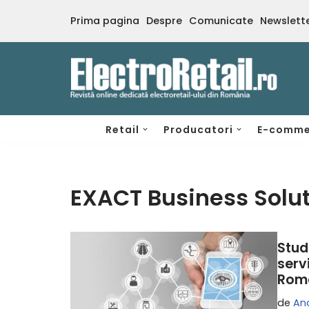
Prima pagina
Despre
Comunicate
Newslett
Sari
la
conținut
Retail
Producatori
E-comme
EXACT Business Solu
Stud
serv
Rom
de
An