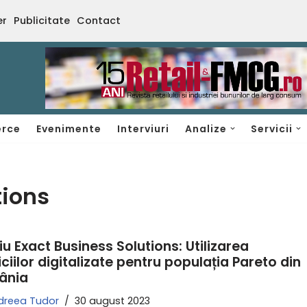
er
Publicitate
Contact
rce
Evenimente
Interviuri
Analize
Servicii
tions
iu Exact Business Solutions: Utilizarea
iciilor digitalizate pentru populația Pareto din
ânia
dreea Tudor
30 august 2023