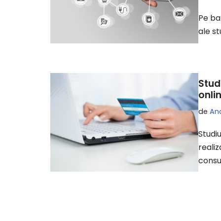
Pe ba
ale st
Stud
onlin
de
An
Studi
reali
cons