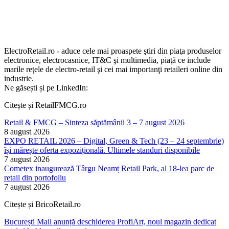
ElectroRetail.ro - aduce cele mai proaspete ştiri din piaţa produselor
electronice, electrocasnice, IT&C şi multimedia, piaţă ce include
marile reţele de electro-retail şi cei mai importanţi retaileri online din
industrie.
Ne găsești și pe LinkedIn:
Citește și RetailFMCG.ro
Retail & FMCG – Sinteza săptămânii 3 – 7 august 2026
8 august 2026
EXPO RETAIL 2026 – Digital, Green & Tech (23 – 24 septembrie)
își mărește oferta expozițională. Ultimele standuri disponibile
7 august 2026
Cometex inaugurează Târgu Neamț Retail Park, al 18-lea parc de
retail din portofoliu
7 august 2026
Citește și BricoRetail.ro
București Mall anunță deschiderea ProfiArt, noul magazin dedicat