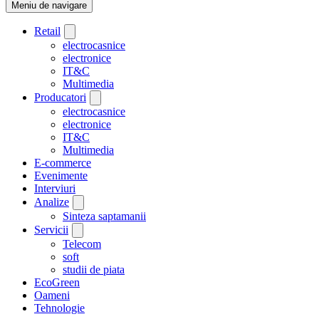
Meniu de navigare
Retail
electrocasnice
electronice
IT&C
Multimedia
Producatori
electrocasnice
electronice
IT&C
Multimedia
E-commerce
Evenimente
Interviuri
Analize
Sinteza saptamanii
Servicii
Telecom
soft
studii de piata
EcoGreen
Oameni
Tehnologie