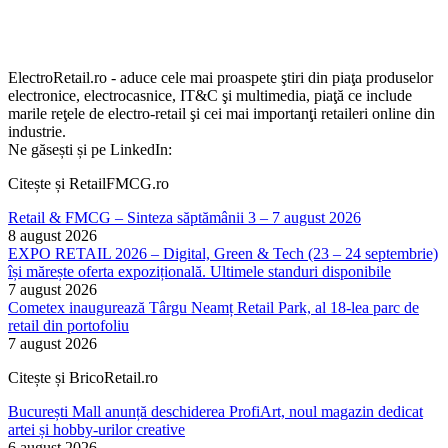
ElectroRetail.ro - aduce cele mai proaspete ştiri din piaţa produselor
electronice, electrocasnice, IT&C şi multimedia, piaţă ce include
marile reţele de electro-retail şi cei mai importanţi retaileri online din
industrie.
Ne găsești și pe LinkedIn:
Citește și RetailFMCG.ro
Retail & FMCG – Sinteza săptămânii 3 – 7 august 2026
8 august 2026
EXPO RETAIL 2026 – Digital, Green & Tech (23 – 24 septembrie)
își mărește oferta expozițională. Ultimele standuri disponibile
7 august 2026
Cometex inaugurează Târgu Neamț Retail Park, al 18-lea parc de
retail din portofoliu
7 august 2026
Citește și BricoRetail.ro
București Mall anunță deschiderea ProfiArt, noul magazin dedicat
artei și hobby-urilor creative
6 august 2026