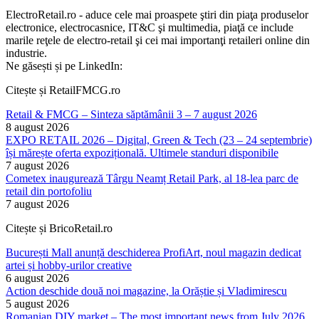
ElectroRetail.ro - aduce cele mai proaspete ştiri din piaţa produselor
electronice, electrocasnice, IT&C şi multimedia, piaţă ce include
marile reţele de electro-retail şi cei mai importanţi retaileri online din
industrie.
Ne găsești și pe LinkedIn:
Citește și RetailFMCG.ro
Retail & FMCG – Sinteza săptămânii 3 – 7 august 2026
8 august 2026
EXPO RETAIL 2026 – Digital, Green & Tech (23 – 24 septembrie)
își mărește oferta expozițională. Ultimele standuri disponibile
7 august 2026
Cometex inaugurează Târgu Neamț Retail Park, al 18-lea parc de
retail din portofoliu
7 august 2026
Citește și BricoRetail.ro
București Mall anunță deschiderea ProfiArt, noul magazin dedicat
artei și hobby-urilor creative
6 august 2026
Action deschide două noi magazine, la Orăștie și Vladimirescu
5 august 2026
Romanian DIY market – The most important news from July 2026