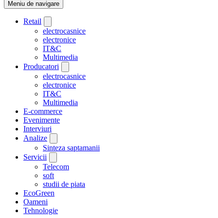
Meniu de navigare
Retail
electrocasnice
electronice
IT&C
Multimedia
Producatori
electrocasnice
electronice
IT&C
Multimedia
E-commerce
Evenimente
Interviuri
Analize
Sinteza saptamanii
Servicii
Telecom
soft
studii de piata
EcoGreen
Oameni
Tehnologie