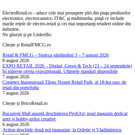
ElectroRetail.ro - aduce cele mai proaspete ştiri din piaţa produselor
electronice, electrocasnice, IT&C şi multimedia, piaţă ce include
marile reţele de electro-retail şi cei mai importanţi retaileri online din
industrie.
Ne găsești și pe LinkedIn:
Citește și RetailFMCG.ro
Retail & FMCG – Sinteza săptămânii 3 – 7 august 2026
8 august 2026
EXPO RETAIL 2026 – Digital, Green & Tech (23 – 24 septembrie)
își mărește oferta expozițională. Ultimele standuri disponibile
7 august 2026
Cometex inaugurează Târgu Neamț Retail Park, al 18-lea parc de
retail din portofoliu
7 august 2026
Citește și BricoRetail.ro
București Mall anunță deschiderea ProfiArt, noul magazin dedicat
artei și hobby-urilor creative
6 august 2026
Action deschide două noi magazine, la Orăștie și Vladimirescu