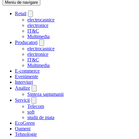
Meniu de navigare
Retail
electrocasnice
electronice
IT&C
Multimedia
Producatori
electrocasnice
electronice
IT&C
Multimedia
E-commerce
Evenimente
Interviuri
Analize
Sinteza saptamanii
Servicii
Telecom
soft
studii de piata
EcoGreen
Oameni
Tehnologie