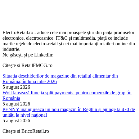
ElectroRetail.ro - aduce cele mai proaspete ştiri din piaţa produselor
electronice, electrocasnice, IT&C şi multimedia, piaţă ce include
marile reţele de electro-retail şi cei mai importanţi retaileri online din
industrie.
Ne găsești și pe LinkedIn:
Citește și RetailFMCG.ro
Situația deschiderilor de magazine din retailul alimentar din
România, în luna iulie 2026
5 august 2026
Wolt lansează funcția split payments, pentru comenzile de grup, în
România
5 august 2026
PENNY inaugurează un nou magazin în Reghin și ajunge la 470 de
unități la nivel național
5 august 2026
Citește și BricoRetail.ro