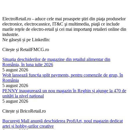
ElectroRetail.ro - aduce cele mai proaspete ştiri din piaţa produselor
electronice, electrocasnice, IT&C şi multimedia, piaţă ce include
marile reţele de electro-retail şi cei mai importanţi retaileri online din
industrie.
Ne găsești și pe LinkedIn:
Citește și RetailFMCG.ro
Situația deschiderilor de magazine din retailul alimentar din
România, în luna iulie 2026
5 august 2026
Wolt lansează funcția split payments, pentru comenzile de grup, în
România
5 august 2026
PENNY inaugurează un nou magazin în Reghin și ajunge la 470 de
unități la nivel național
5 august 2026
Citește și BricoRetail.ro
București Mall anunță deschiderea ProfiArt, noul magazin dedicat
artei și hobby-urilor creative