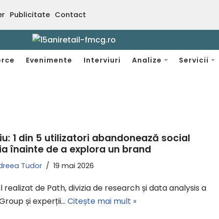
er
Publicitate
Contact
rce
Evenimente
Interviuri
Analize
Servicii
iu: 1 din 5 utilizatori abandonează social
a înainte de a explora un brand
dreea Tudor
19 mai 2026
l realizat de Path, divizia de research și data analysis a
Group și experții…
Citește mai mult »