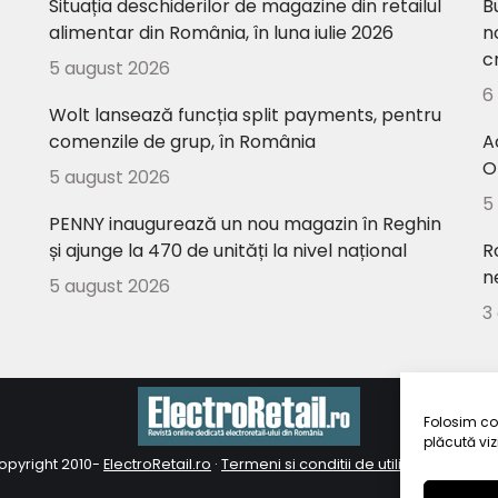
Situația deschiderilor de magazine din retailul
B
alimentar din România, în luna iulie 2026
n
c
5 august 2026
6
Wolt lansează funcția split payments, pentru
comenzile de grup, în România
A
O
5 august 2026
5
PENNY inaugurează un nou magazin în Reghin
și ajunge la 470 de unități la nivel național
R
n
5 august 2026
3
Folosim coo
plăcută vizi
opyright 2010-
ElectroRetail.ro
·
Termeni si conditii de utilizare a site-ul