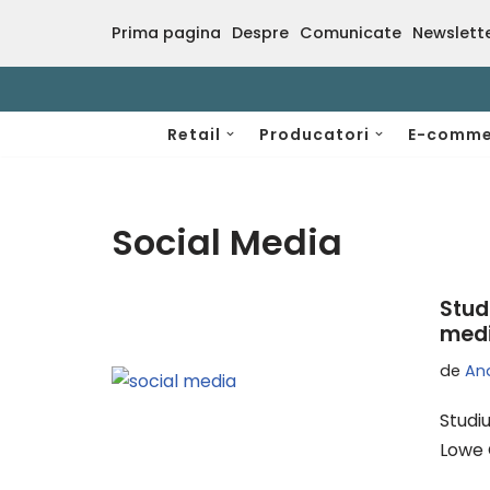
Prima pagina
Despre
Comunicate
Newslett
Sari
la
conținut
Retail
Producatori
E-comme
Social Media
Stud
medi
de
An
Studiu
Lowe 