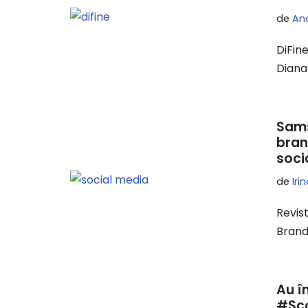
de
An
DiFin
Diana 
Sams
bran
soci
de
Iri
Revist
Brand
Au în
#Sco