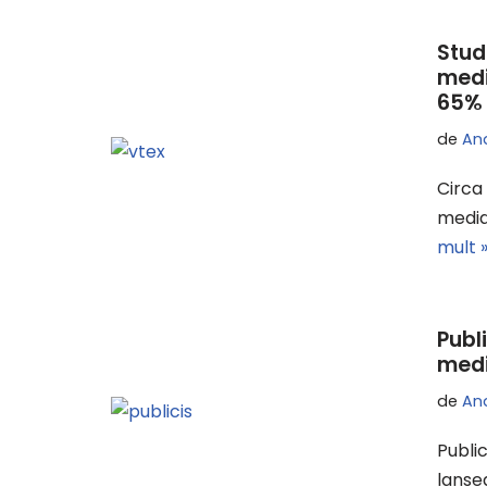
Stud
medi
65% 
de
An
Circa
media
mult 
Publ
medi
de
An
Publi
lanse