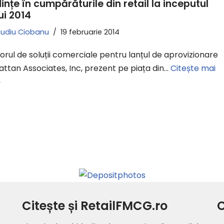
ințe în cumpărăturile din retail la inceputul
ui 2014
audiu Ciobanu
19 februarie 2014
orul de soluții comerciale pentru lanțul de aprovizionare
ttan Associates, Inc, prezent pe piața din…
Citește mai
»
Citește și RetailFMCG.ro
C