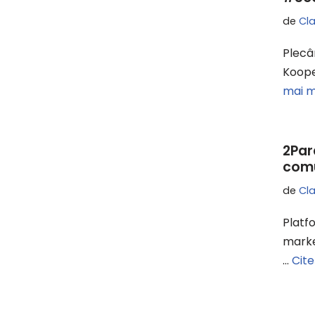
de
Cl
Plecâ
Koope
mai m
2Par
comu
de
Cl
Platf
marke
…
Cite