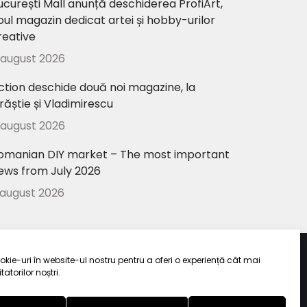
ucurești Mall anunță deschiderea ProfiArt,
oul magazin dedicat artei și hobby-urilor
reative
 august 2026
ction deschide două noi magazine, la
răștie și Vladimirescu
 august 2026
omanian DIY market – The most important
ews from July 2026
 august 2026
kie-uri în website-ul nostru pentru a oferi o experiență cât mai
tatorilor noștri.
ui
.