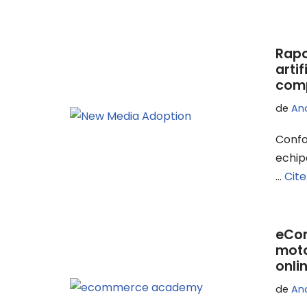
Rapo
arti
comp
de
An
Confo
echip
…
Cite
eCom
moto
onli
de
An