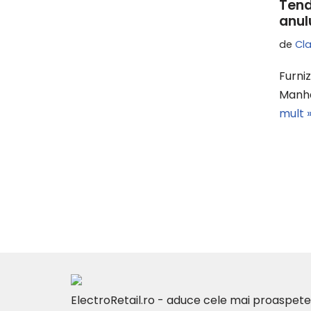
Tend
anul
de
Cl
Furniz
Manha
mult 
ElectroRetail.ro - aduce cele mai proaspete