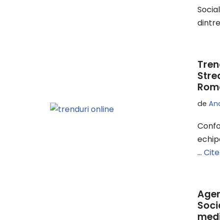
Socia
dintr
Tren
Stre
Româ
de
An
Confo
echip
…
Cite
Agen
Soci
med