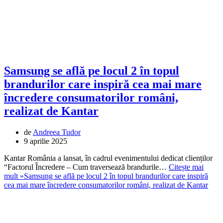
Samsung se află pe locul 2 în topul
brandurilor care inspiră cea mai mare
încredere consumatorilor români,
realizat de Kantar
de
Andreea Tudor
9 aprilie 2025
Kantar România a lansat, în cadrul evenimentului dedicat clienților
“Factorul Încredere – Cum traversează brandurile…
Citește mai
mult »
Samsung se află pe locul 2 în topul brandurilor care inspiră
cea mai mare încredere consumatorilor români, realizat de Kantar