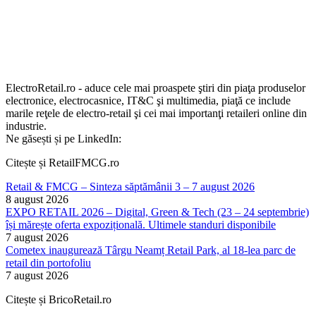
ElectroRetail.ro - aduce cele mai proaspete ştiri din piaţa produselor
electronice, electrocasnice, IT&C şi multimedia, piaţă ce include
marile reţele de electro-retail şi cei mai importanţi retaileri online din
industrie.
Ne găsești și pe LinkedIn:
Citește și RetailFMCG.ro
Retail & FMCG – Sinteza săptămânii 3 – 7 august 2026
8 august 2026
EXPO RETAIL 2026 – Digital, Green & Tech (23 – 24 septembrie)
își mărește oferta expozițională. Ultimele standuri disponibile
7 august 2026
Cometex inaugurează Târgu Neamț Retail Park, al 18-lea parc de
retail din portofoliu
7 august 2026
Citește și BricoRetail.ro