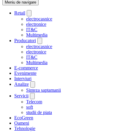
Meniu de navigare
Retail
electrocasnice
electronice
IT&C
Multimedia
Producatori
electrocasnice
electronice
IT&C
Multimedia
E-commerce
Evenimente
Interviuri
Analize
Sinteza saptamanii
Servicii
Telecom
soft
studii de piata
EcoGreen
Oameni
Tehnologie