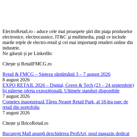
ElectroRetail.ro - aduce cele mai proaspete ştiri din piaţa produselor
electronice, electrocasnice, IT&C şi multimedia, piaţă ce include
marile reţele de electro-retail şi cei mai importanţi retaileri online din
industrie.
Ne găsești și pe LinkedIn:
Citește și RetailFMCG.ro
Retail & FMCG – Sinteza săptămânii 3 – 7 august 2026
8 august 2026
EXPO RETAIL 2026 – Digital, Green & Tech (23 – 24 septembrie)
își mărește oferta expozițională. Ultimele standuri disponibile
7 august 2026
Cometex inaugurează Târgu Neamț Retail Park, al 18-lea parc de
retail din portofoliu
7 august 2026
Citește și BricoRetail.ro
București Mall anunță deschiderea ProfiArt, noul magazin dedicat