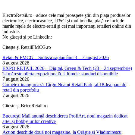
ElectroRetail.ro - aduce cele mai proaspete ştiri din piaţa produselor
electronice, electrocasnice, IT&C şi multimedia, piaţă ce include
marile reţele de electro-retail şi cei mai importanţi retaileri online din
industrie.
Ne găsești și pe LinkedIn:
Citește și RetailFMCG.ro
Retail & FMCG – Sinteza săptămânii 3 – 7 august 2026
8 august 2026
EXPO RETAIL 2026 – Digital, Green & Tech (23 – 24 septembrie)
își mărește oferta expozițională. Ultimele standuri disponibile
7 august 2026
Cometex inaugurează Târgu Neamț Retail Park, al 18-lea parc de
retail din portofoliu
7 august 2026
Citește și BricoRetail.ro
București Mall anunță deschiderea ProfiArt, noul magazin dedicat
artei și hobby-urilor creative
6 august 2026
Action deschide două noi magazine, la Orăștie și Vladimirescu