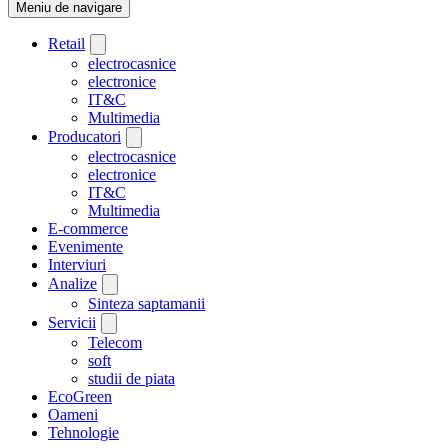
Meniu de navigare
Retail
electrocasnice
electronice
IT&C
Multimedia
Producatori
electrocasnice
electronice
IT&C
Multimedia
E-commerce
Evenimente
Interviuri
Analize
Sinteza saptamanii
Servicii
Telecom
soft
studii de piata
EcoGreen
Oameni
Tehnologie