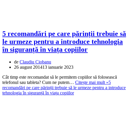
5 recomandări pe care părinții trebuie să
le urmeze pentru a introduce tehnologia
în siguranță în viața copiilor
de
Claudiu Ciobanu
26 august 2014
13 ianuarie 2023
Cât timp este recomandat să le permitem copiilor să folosească
telefonul sau tableta? Cum ne putem…
Citește mai mult »
5
recomandări pe care părinții trebuie să le urmeze pentru a introduce
tehnologia în siguranță în viața copiilor