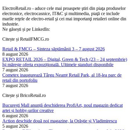
ElectroRetail.ro - aduce cele mai proaspete ştiri din piaţa produselor
electronice, electrocasnice, IT&C şi multimedia, piaţă ce include
marile reţele de electro-retail şi cei mai importanţi retaileri online din
industrie.
Ne găsești și pe LinkedIn:
Citește și RetailFMCG.ro
Retail & FMCG – Sinteza săptămânii 3 – 7 august 2026
8 august 2026
EXPO RETAIL 2026 – Digital, Green & Tech (23 – 24 septembrie)
își mărește oferta expozițională. Ultimele standuri disponibile
7 august 2026
Cometex inaugurează Târgu Neamț Retail Park, al 18-lea parc de
retail din portofoliu
7 august 2026
Citește și BricoRetail.ro
București Mall anunță deschiderea ProfiArt, noul magazin dedicat
artei și hobby-urilor creative
6 august 2026
Action deschide două noi magazine, la Orăștie și Vladimirescu
5 august 2026