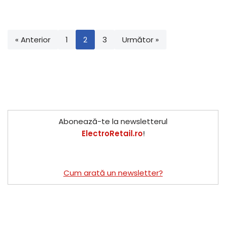
« Anterior
1
2
3
Următor »
Abonează-te la newsletterul
ElectroRetail.ro
!
Cum arată un newsletter?