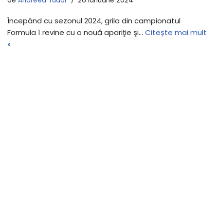
de
Andreea Tudor
26 ianuarie 2024
Începând cu sezonul 2024, grila din campionatul
Formula 1 revine cu o nouă apariţie şi…
Citește mai mult
»