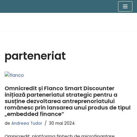
Sari
la
conținut
parteneriat
Omnicredit și Flanco Smart Discounter
inițiază parteneriatul strategic pentru a
susține dezvoltarea antreprenoriatului
românesc prin lansarea unui produs de tipul
„embedded finance”
de
Andreea Tudor
30 mai 2024
Omnicredit, platforma fintech de microfinanțare,