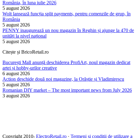
România, în luna iulie 2026
5 august 2026
Wolt lansează funcția split payments, pentru comenzile de grup, în
România
5 august 2026
PENNY inaugurează un nou magazin în Reghin și ajunge la 470 de
unități la nivel național
5 august 2026
Citește și BricoRetail.ro
București Mall anunță deschiderea ProfiArt, noul magazin dedicat
artei și hobby-urilor creative
6 august 2026
Action deschide două noi magazine, la Orăștie și Vladimirescu
5 august 2026
Romanian DIY market – The most important news from July 2026
3 august 2026
Copyright 2010-
ElectroRetail.ro
·
Termeni si conditii de utilizare a