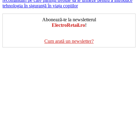
recomandări pe care părinții trebuie să le urmeze pentru a introduce
tehnologia în siguranță în viața copiilor
Abonează-te la newsletterul
ElectroRetail.ro
!
Cum arată un newsletter?