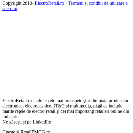
Copyright 2010-
ElectroRetail.ro
·
Termeni si conditii de utilizare a
site-ului
.
ElectroRetail.ro - aduce cele mai proaspete ştiri din piaţa produselor
electronice, electrocasnice, IT&C şi multimedia, piaţă ce include
marile reţele de electro-retail şi cei mai importanţi retaileri online din
industrie.
Ne găsești și pe LinkedIn:
Citește și RetailFMCG.ro