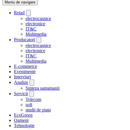
Meniu de navigare
Retail
electrocasnice
electronice
IT&C
Multimedia
Producatori
electrocasnice
electronice
IT&C
Multimedia
E-commerce
Evenimente
Interviuri
Analize
Sinteza saptamanii
Servicii
Telecom
soft
studii de piata
EcoGreen
Oameni
Tehnologie