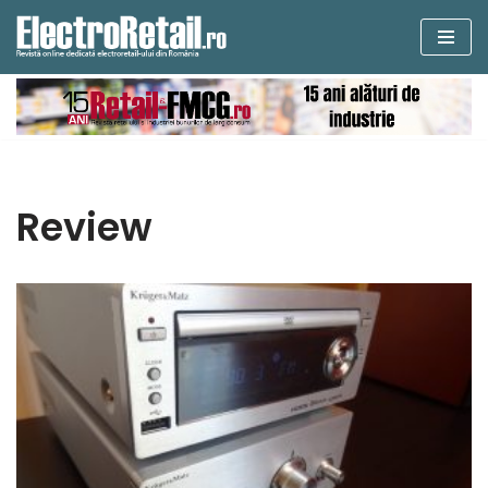
Sari
la
conținut
Review