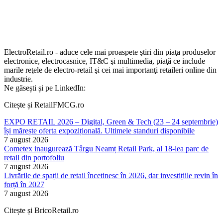
ElectroRetail.ro - aduce cele mai proaspete ştiri din piaţa produselor
electronice, electrocasnice, IT&C şi multimedia, piaţă ce include
marile reţele de electro-retail şi cei mai importanţi retaileri online din
industrie.
Ne găsești și pe LinkedIn:
Citește și RetailFMCG.ro
EXPO RETAIL 2026 – Digital, Green & Tech (23 – 24 septembrie)
își mărește oferta expozițională. Ultimele standuri disponibile
7 august 2026
Cometex inaugurează Târgu Neamț Retail Park, al 18-lea parc de
retail din portofoliu
7 august 2026
Livrările de spații de retail încetinesc în 2026, dar investițiile revin în
forță în 2027
7 august 2026
Citește și BricoRetail.ro