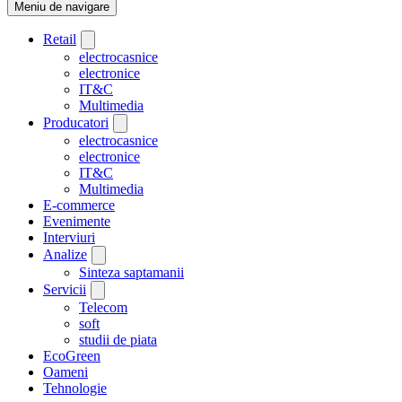
Meniu de navigare
Retail
electrocasnice
electronice
IT&C
Multimedia
Producatori
electrocasnice
electronice
IT&C
Multimedia
E-commerce
Evenimente
Interviuri
Analize
Sinteza saptamanii
Servicii
Telecom
soft
studii de piata
EcoGreen
Oameni
Tehnologie