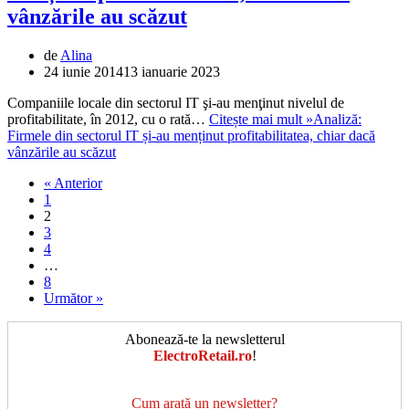
vânzările au scăzut
de
Alina
24 iunie 2014
13 ianuarie 2023
Companiile locale din sectorul IT şi-au menţinut nivelul de
profitabilitate, în 2012, cu o rată…
Citește mai mult »
Analiză:
Firmele din sectorul IT și-au menținut profitabilitatea, chiar dacă
vânzările au scăzut
« Anterior
1
2
3
4
…
8
Următor »
Abonează-te la newsletterul
ElectroRetail.ro
!
Cum arată un newsletter?