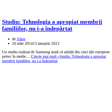
Studiu: Tehnologia a apropiat membrii
familiilor, nu i-a îndepărtat
de
Alina
16 iulie 2014
13 ianuarie 2023
Un studiu realizat de Samsung arată că adulții din cinci țări europene
petrec în medie…
Citește mai mult »
Studiu: Tehnologia a apropiat
membrii familiilor, nu i-a îndepărtat