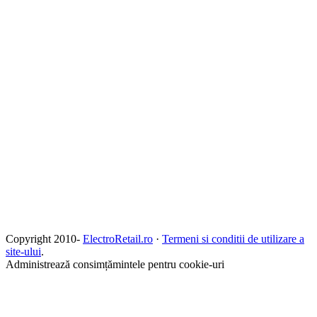
Copyright 2010-
ElectroRetail.ro
·
Termeni si conditii de utilizare a
site-ului
.
Administrează consimțămintele pentru cookie-uri