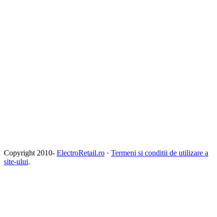
Copyright 2010-
ElectroRetail.ro
·
Termeni si conditii de utilizare a
site-ului
.