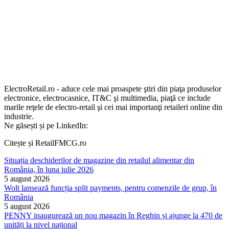
ElectroRetail.ro - aduce cele mai proaspete ştiri din piaţa produselor
electronice, electrocasnice, IT&C şi multimedia, piaţă ce include
marile reţele de electro-retail şi cei mai importanţi retaileri online din
industrie.
Ne găsești și pe LinkedIn:
Citește și RetailFMCG.ro
Situația deschiderilor de magazine din retailul alimentar din
România, în luna iulie 2026
5 august 2026
Wolt lansează funcția split payments, pentru comenzile de grup, în
România
5 august 2026
PENNY inaugurează un nou magazin în Reghin și ajunge la 470 de
unități la nivel național