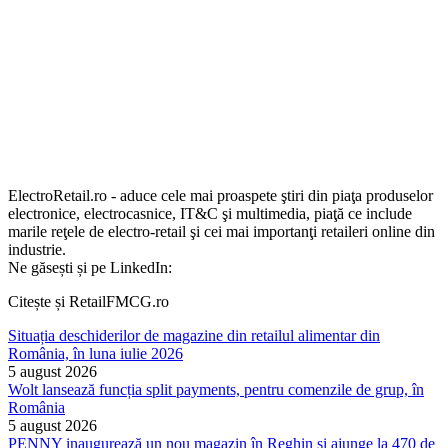
ElectroRetail.ro - aduce cele mai proaspete ştiri din piaţa produselor
electronice, electrocasnice, IT&C şi multimedia, piaţă ce include
marile reţele de electro-retail şi cei mai importanţi retaileri online din
industrie.
Ne găsești și pe LinkedIn:
Citește și RetailFMCG.ro
Situația deschiderilor de magazine din retailul alimentar din
România, în luna iulie 2026
5 august 2026
Wolt lansează funcția split payments, pentru comenzile de grup, în
România
5 august 2026
PENNY inaugurează un nou magazin în Reghin și ajunge la 470 de