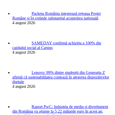
Packeta România integrează rețeaua Poștei
Române și își extinde substanțial acoperirea națională
4 august 2026
SAMEDAY confirmă achiziția a 100% din
capitalul social al Cargus
4 august 2026
Lenovo: 99% dintre studenții din Generația Z
afirmă că sustenabilitatea contează în alegerea dispozitivelor
digitale
4 august 2026
Raport PwC: Industria de media și divertisment
din România va ajunge la 5,22 miliarde euro în acest an,