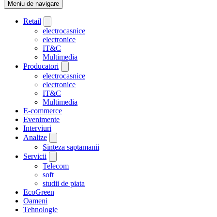
Meniu de navigare
Retail
electrocasnice
electronice
IT&C
Multimedia
Producatori
electrocasnice
electronice
IT&C
Multimedia
E-commerce
Evenimente
Interviuri
Analize
Sinteza saptamanii
Servicii
Telecom
soft
studii de piata
EcoGreen
Oameni
Tehnologie