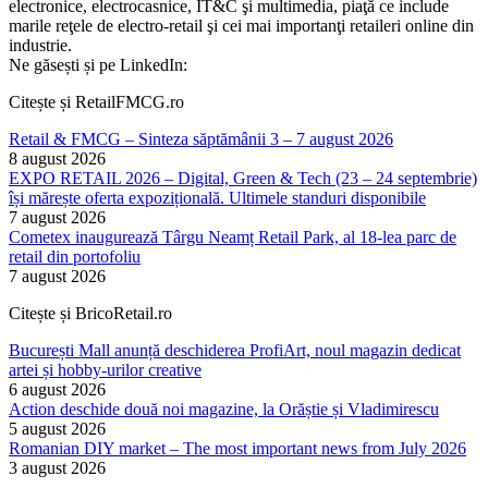
electronice, electrocasnice, IT&C şi multimedia, piaţă ce include
marile reţele de electro-retail şi cei mai importanţi retaileri online din
industrie.
Ne găsești și pe LinkedIn:
Citește și RetailFMCG.ro
Retail & FMCG – Sinteza săptămânii 3 – 7 august 2026
8 august 2026
EXPO RETAIL 2026 – Digital, Green & Tech (23 – 24 septembrie)
își mărește oferta expozițională. Ultimele standuri disponibile
7 august 2026
Cometex inaugurează Târgu Neamț Retail Park, al 18-lea parc de
retail din portofoliu
7 august 2026
Citește și BricoRetail.ro
București Mall anunță deschiderea ProfiArt, noul magazin dedicat
artei și hobby-urilor creative
6 august 2026
Action deschide două noi magazine, la Orăștie și Vladimirescu
5 august 2026
Romanian DIY market – The most important news from July 2026
3 august 2026