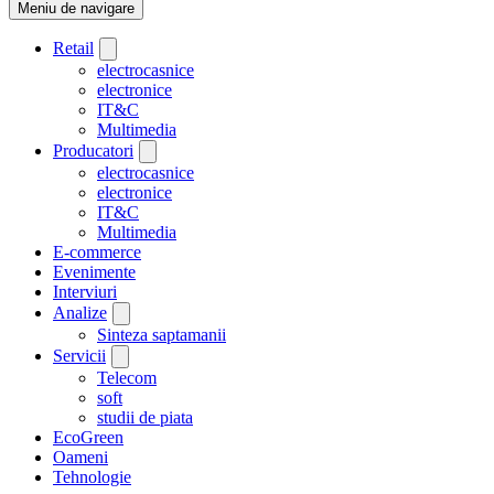
Meniu de navigare
Retail
electrocasnice
electronice
IT&C
Multimedia
Producatori
electrocasnice
electronice
IT&C
Multimedia
E-commerce
Evenimente
Interviuri
Analize
Sinteza saptamanii
Servicii
Telecom
soft
studii de piata
EcoGreen
Oameni
Tehnologie