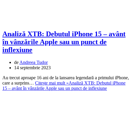
Analiză XTB: Debutul iPhone 15 – avânt
în vânzările Apple sau un punct de
inflexiune
de
Andreea Tudor
14 septembrie 2023
Au trecut aproape 16 ani de la lansarea legendară a primului iPhone,
care a surprins…
Citește mai mult »
Analiză XTB: Debutul iPhone
15 – avânt în vânzările Apple sau un punct de inflexiune