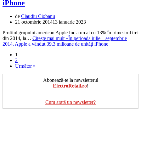
iPhone
de
Claudiu Ciobanu
21 octombrie 2014
13 ianuarie 2023
Profitul grupului american Apple Inc a urcat cu 13% în trimestrul trei
din 2014, la…
Citește mai mult »
În perioada iulie – septembrie
2014, Apple a vândut 39,3 milioane de unități iPhone
1
2
Următor »
Abonează-te la newsletterul
ElectroRetail.ro
!
Cum arată un newsletter?